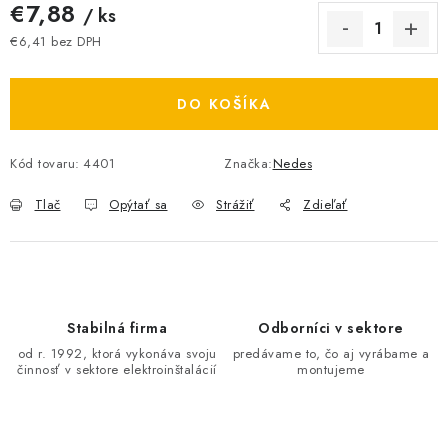
€7,88
/ ks
O NÁS
€6,41 bez DPH
Jednotková cena:
ČINNOSTI
DO KOŠÍKA
REFERENCIE
Kód tovaru:
4401
Značka:
Nedes
KARIÉRA
Tlač
Opýtať sa
Strážiť
Zdieľať
VÝPREDAJ
B2B SEKCIA
Stabilná firma
Odborníci v sektore
Obchodné podmienky
Ochrana osobných údajov
od r. 1992, ktorá vykonáva svoju
predávame to, čo aj vyrábame a
Reklamačný poriadok
Kontakt
činnosť v sektore elektroinštalácií
montujeme