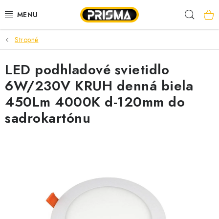
Prejsť
Hľad
na
obsah
Stropné
AKCIE
LED podhladové svietidlo
LED PÁSY
6W/230V KRUH denná biela
MODULÁRNE PRÍSTROJE
450Lm 4000K d-120mm do
sadrokartónu
ROZVÁDZAČE
KÁBLE A VODIČE
SVORKY, ROZBOČOVAČE A OSTATNÉ
BLESKOZVOD