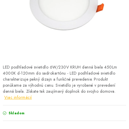
BATÉRIE A NABÍJAČKY
ELEKTRICKÉ VYKUROVANIE A VENTILÁCIA
NÁRADIE A KOTVIACI MATERIÁL
SVIETIDLÁ A SVETELNÉ ZDROJE
ÚLOŽNÝ MATERIÁL
LED podhladové svietidlo 6W/230V KRUH denná biela 450Lm
4000K d-120mm do sadrokartónu - LED podhladové svietidlo
ZÁSUVKY A VYPÍNAČE
charakterizuje pekný dizajn a funkčné prevedenie. Produkt
ponúkame za výhodnú cenu. Svietidlo je vyrobené v prevedení
DOMÁCNOSŤ
denná biela. Získate tak zaujímavý doplnok do svojho domova.
Viac informácií
ELEKTROMEROVÉ ROZVÁDZAČE
Skladom
OBCHOD