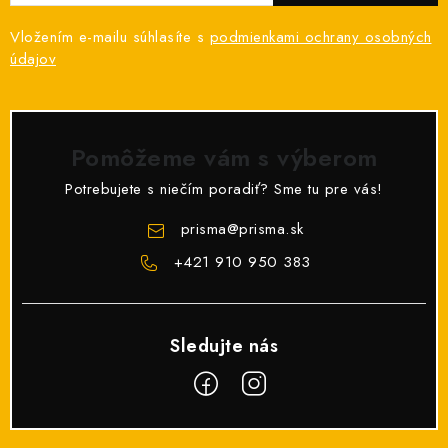
Vložením e-mailu súhlasíte s
podmienkami ochrany osobných
údajov
Pomôžeme vám s výberom
Potrebujete s niečím poradiť? Sme tu pre vás!
prisma
@
prisma.sk
+421 910 950 383
Z