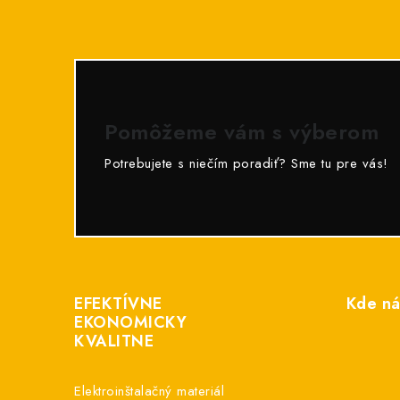
Pomôžeme vám s výberom
Potrebujete s niečím poradiť? Sme tu pre vás!
Z
á
EFEKTÍVNE
Kde ná
p
EKONOMICKY
KVALITNE
ä
t
Elektroinštalačný materiál