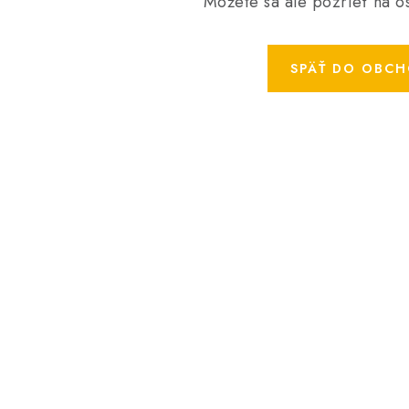
Môžete sa ale pozrieť na os
SPÄŤ DO OBC