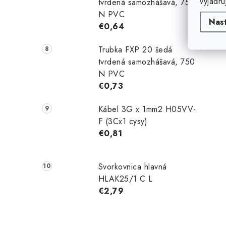
vyjadru
tvrdená samozhášavá, 750
N PVC
Nas
€0,64
Trubka FXP 20 šedá
tvrdená samozhášavá, 750
N PVC
€0,73
Kábel 3G x 1mm2 H05VV-
F (3Cx1 cysy)
€0,81
Svorkovnica hlavná
HLAK25/1 C L
€2,79