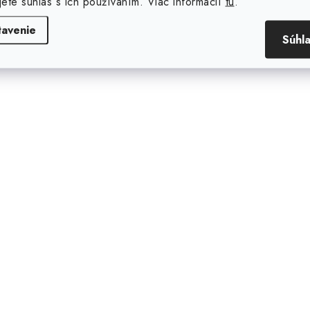
jete súhlas s ich používaním. Viac informácií
tu
.
tavenie
Súhl