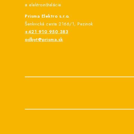
i
a elektroinštalácie
e
Prisma Elektro s.r.o.
Šenkvická cesta 2166/1, Pezinok
+421 910 950 383
odbyt@prisma.sk