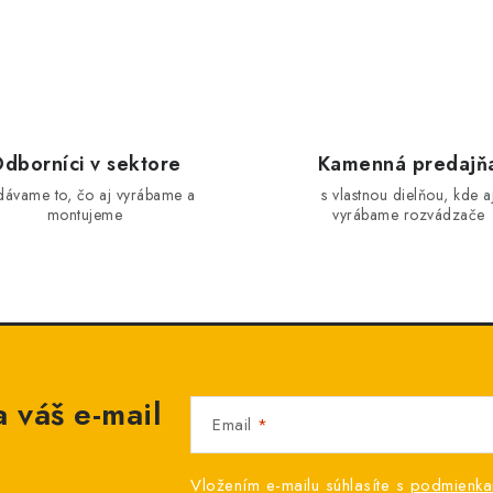
dborníci v sektore
Kamenná predajň
dávame to, čo aj vyrábame a
s vlastnou dielňou, kde a
montujeme
vyrábame rozvádzače
 váš e-mail
Email
Vložením e-mailu súhlasíte s
podmienka