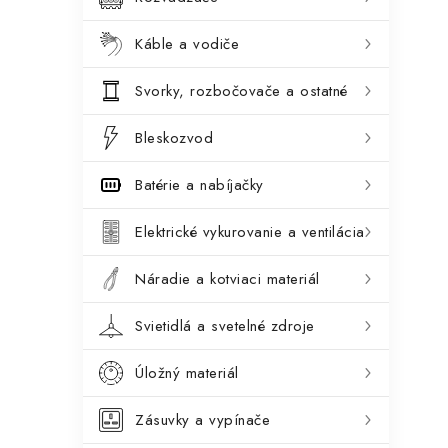
a
i
Káble a vodiče
e
n
Svorky, rozbočovače a ostatné
e
l
Bleskozvod
Batérie a nabíjačky
Elektrické vykurovanie a ventilácia
Náradie a kotviaci materiál
Svietidlá a svetelné zdroje
Úložný materiál
Zásuvky a vypínače