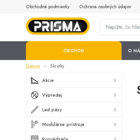
Prejsť
Obchodné podmienky
Ochrana osobných údajov
na
obsah
OBCHOD
O NÁ
Domov
Skrutky
B
K
Preskočiť
Akcie
kategórie
a
o
Výpredaj
t
č
e
Led pásy
n
g
ý
Modulárne prístroje
ó
p
r
Rozvádzače