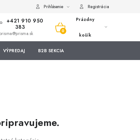
Prihlásenie
Registrácia
Prázdny
+421 910 950
383
NÁKUPNÝ
prisma@prisma.sk
košík
KOŠÍK
VÝPREDAJ
B2B SEKCIA
pripravujeme.