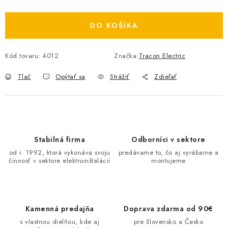
Jednotková cena:
O NÁS
DO KOŠÍKA
ČINNOSTI
Kód tovaru:
4012
Značka:
Tracon Electric
REFERENCIE
Tlač
Opýtať sa
Strážiť
Zdieľať
KARIÉRA
VÝPREDAJ
Stabilná firma
Odborníci v sektore
B2B SEKCIA
od r. 1992, ktorá vykonáva svoju
predávame to, čo aj vyrábame a
činnosť v sektore elektroinštalácií
montujeme
Obchodné podmienky
Ochrana osobných údajov
Reklamačný poriadok
Kontakt
Kamenná predajňa
Doprava zdarma od 90€
s vlastnou dielňou, kde aj
pre Slovensko a Česko