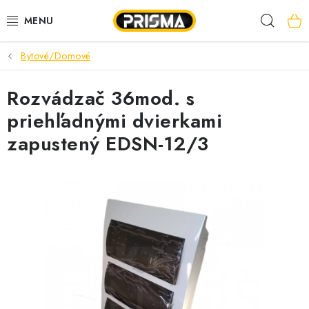
Prejsť
Hľad
na
obsah
Bytové/Domové
AKCIE
Rozvádzač 36mod. s
LED PÁSY
priehľadnými dvierkami
MODULÁRNE PRÍSTROJE
zapustený EDSN-12/3
ROZVÁDZAČE
KÁBLE A VODIČE
SVORKY, ROZBOČOVAČE A OSTATNÉ
BLESKOZVOD