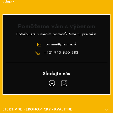
údajov
Pomôžeme vám s výberom
Potrebujete s niečím poradiť? Sme tu pre vás!
prisma
@
prisma.sk
+421 910 950 383
Z
á
EFEKTÍVNE - EKONOMICKY - KVALITNE
p