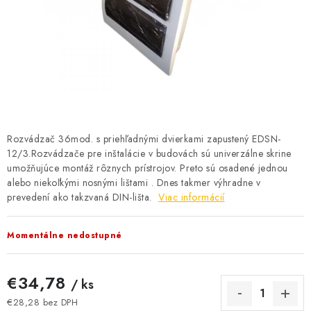
BATÉRIE A NABÍJAČKY
ELEKTRICKÉ VYKUROVANIE A VENTILÁCIA
NÁRADIE A KOTVIACI MATERIÁL
SVIETIDLÁ A SVETELNÉ ZDROJE
Rozvádzač 36mod. s priehľadnými dvierkami zapustený EDSN-
ÚLOŽNÝ MATERIÁL
12/3.Rozvádzače pre inštalácie v budovách sú univerzálne skrine
umožňujúce montáž rôznych prístrojov. Preto sú osadené jednou
ZÁSUVKY A VYPÍNAČE
alebo niekoľkými nosnými lištami . Dnes takmer výhradne v
prevedení ako takzvaná DIN-lišta.
Viac informácií
DOMÁCNOSŤ
Momentálne nedostupné
ELEKTROMEROVÉ ROZVÁDZAČE
€34,78
/ ks
OBCHOD
€28,28 bez DPH