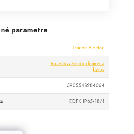
né parametre
Tracon Electric
Rozvádzače do domov a
bytov
5905548284064
cu
EDFK IP65-18/1