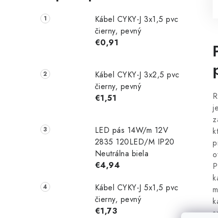
Kábel CYKY-J 3x1,5 pvc
čierny, pevný
€0,91
Kábel CYKY-J 3x2,5 pvc
čierny, pevný
R
€1,51
j
z
LED pás 14W/m 12V
k
2835 120LED/M IP20
p
Neutrálna biela
o
€4,94
P
k
Kábel CYKY-J 5x1,5 pvc
m
čierny, pevný
k
€1,73
s