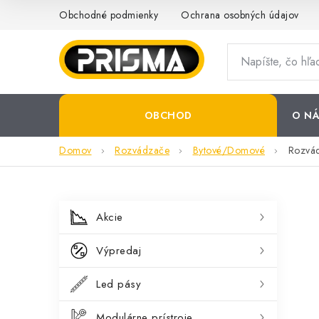
Prejsť
Obchodné podmienky
Ochrana osobných údajov
na
obsah
OBCHOD
O NÁ
Domov
Rozvádzače
Bytové/Domové
Rozvád
B
K
Preskočiť
Akcie
kategórie
a
o
Výpredaj
t
č
e
Led pásy
n
g
Modulárne prístroje