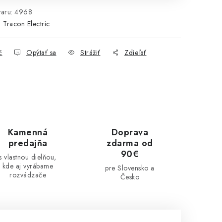
aru:
4968
:
Tracon Electric
č
Opýtať sa
Strážiť
Zdieľať
Kamenná
Doprava
predajňa
zdarma od
90€
s vlastnou dielňou,
kde aj vyrábame
pre Slovensko a
rozvádzače
Česko