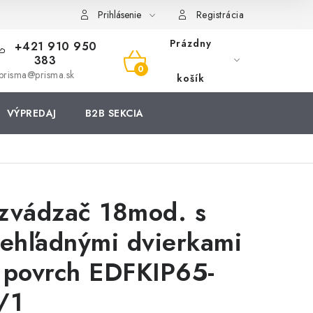
Prihlásenie
Registrácia
Prázdny
+421 910 950
383
NÁKUPNÝ
prisma@prisma.sk
košík
KOŠÍK
VÝPREDAJ
B2B SEKCIA
zvádzač 18mod. s
iehľadnými dvierkami
 povrch EDFKIP65-
/1