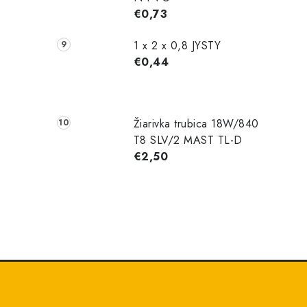
€0,73
1 x 2 x 0,8 JYSTY
€0,44
Žiarivka trubica 18W/840
T8 SLV/2 MAST TL-D
€2,50