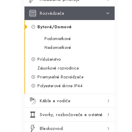
ý
ó
p
r
Rozvádzače
a
i
Bytové/Domové
e
n
Podomietkové
e
Nadomietkové
l
Príslušenstvo
Zásuvkové rozvodnice
Priemyselné Rozvádzače
Polyesterové skrine IP44
Káble a vodiče
Svorky, rozbočovače a ostatné
Bleskozvod