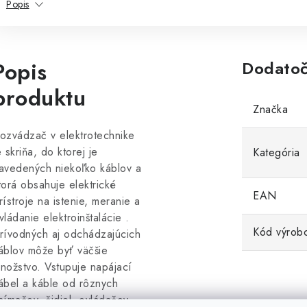
Popis
Popis
Dodatoč
produktu
Značka
ozvádzač v elektrotechnike
e skriňa, do ktorej je
Kategória
avedených niekoľko káblov a
torá obsahuje elektrické
EAN
rístroje na istenie, meranie a
vládanie elektroinštalácie .
Kód výrob
rívodných aj odchádzajúcich
áblov môže byť väčšie
nožstvo. Vstupuje napájací
ábel a káble od rôznych
nímačov, čidiel, ovládačov.