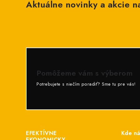
Aktuálne novinky a akcie na
Pomôžeme vám s výberom
Potrebujete s niečím poradiť? Sme tu pre vás!
Z
á
EFEKTÍVNE
Kde ná
p
EKONOMICKY