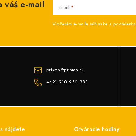
 váš e-mail
Email
Vložením e-mailu súhlasíte s
podmienka
prisma
@
prisma.sk
+421 910 950 383
s nájdete
Otváracie hodiny