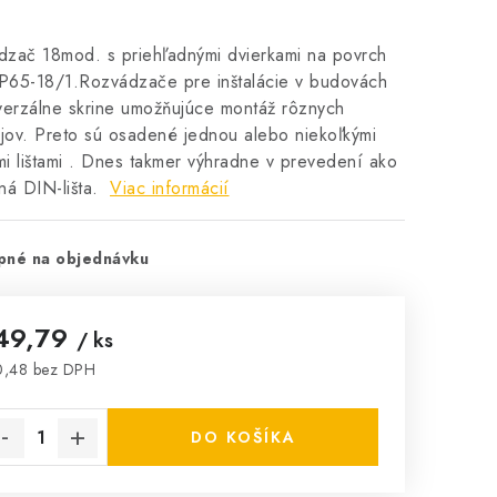
zač 18mod. s priehľadnými dvierkami na povrch
P65-18/1.Rozvádzače pre inštalácie v budovách
verzálne skrine umožňujúce montáž rôznych
ojov. Preto sú osadené jednou alebo niekoľkými
i lištami . Dnes takmer výhradne v prevedení ako
ná DIN-lišta.
Viac informácií
pné na objednávku
49,79
/ ks
0,48 bez DPH
notková cena:
DO KOŠÍKA