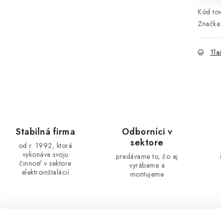
Kód tov
Značka
Tla
Stabilná firma
Odborníci v
sektore
od r. 1992, ktorá
vykonáva svoju
predávame to, čo aj
činnosť v sektore
vyrábame a
elektroinštalácií
montujeme