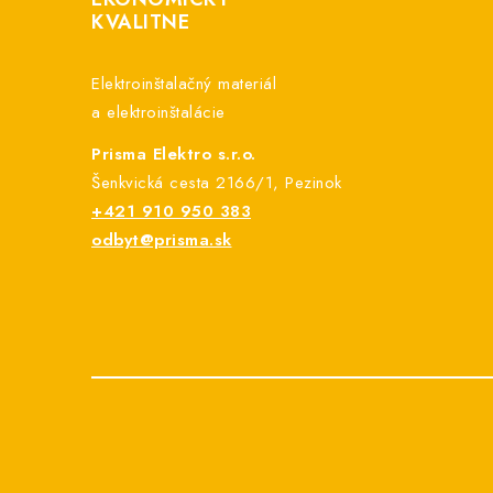
KVALITNE
ä
t
Elektroinštalačný materiál
i
a elektroinštalácie
e
Prisma Elektro s.r.o.
Šenkvická cesta 2166/1, Pezinok
+421 910 950 383
odbyt@prisma.sk