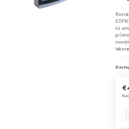
Rozvád
EDFKI
sú uni
prístr
nosným
takzva
Dostu
€
€4
Jed