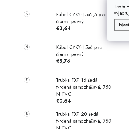
V
Tento 
(
vyjadru
Kábel CYKY-J 5x2,5 pvc
j
čierny, pevný
(
Nas
€2,64
z
o
Kábel CYKY-J 5x6 pvc
čierny, pevný
€5,76
Trubka FXP 16 šedá
tvrdená samozhášavá, 750
N PVC
€0,64
Trubka FXP 20 šedá
tvrdená samozhášavá, 750
N PVC