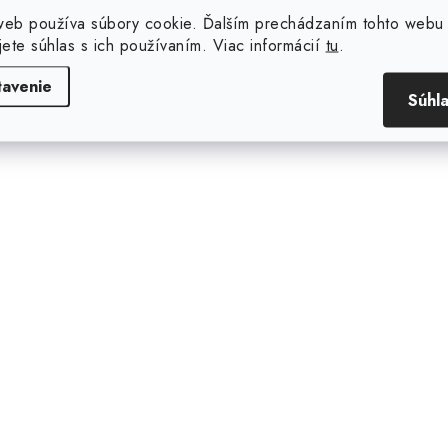
ystupujú káble k ďalším
web používa súbory cookie. Ďalším prechádzaním tohto webu
podružným) rozvádzačom, k
jete súhlas s ich používaním. Viac informácií
tu
.
ednotlivým spotrebičom
elektrický sporák), alebo
tavenie
Súhl
ásuvkovým a svetelným
kruhom.