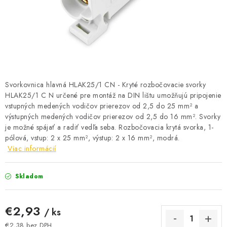
BATÉRIE A NABÍJAČKY
ELEKTRICKÉ VYKUROVANIE A VENTILÁCIA
NÁRADIE A KOTVIACI MATERIÁL
SVIETIDLÁ A SVETELNÉ ZDROJE
Svorkovnica hlavná HLAK25/1 CN - Kryté rozbočovacie svorky
HLAK25/1 C N určené pre montáž na DIN lištu umožňujú pripojenie
vstupných medených vodičov prierezov od 2,5 do 25 mm² a
ÚLOŽNÝ MATERIÁL
výstupných medených vodičov prierezov od 2,5 do 16 mm². Svorky
je možné spájať a radiť vedľa seba. Rozbočovacia krytá svorka, 1-
ZÁSUVKY A VYPÍNAČE
pólová, vstup: 2 x 25 mm², výstup: 2 x 16 mm², modrá.
Viac informácií
DOMÁCNOSŤ
Skladom
ELEKTROMEROVÉ ROZVÁDZAČE
€2,93
/ ks
OBCHOD
€2,38 bez DPH