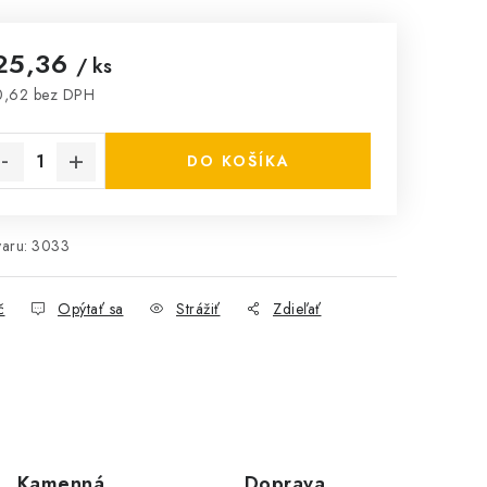
25,36
/ ks
0,62 bez DPH
notková cena:
DO KOŠÍKA
aru:
3033
č
Opýtať sa
Strážiť
Zdieľať
Kamenná
Doprava