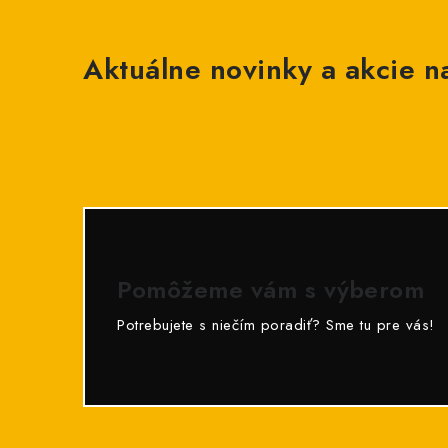
Aktuálne novinky a akcie na
Pomôžeme vám s výberom
Potrebujete s niečím poradiť? Sme tu pre vás!
Z