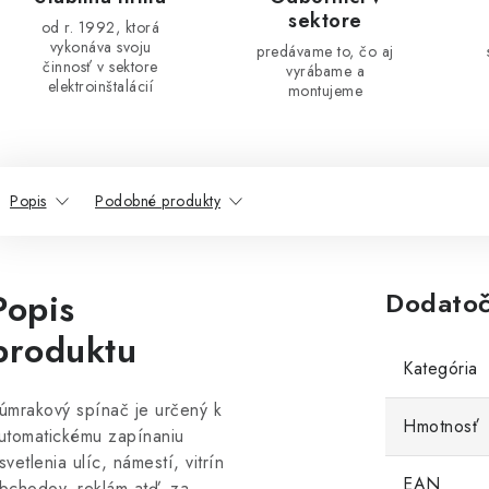
sektore
od r. 1992, ktorá
vykonáva svoju
predávame to, čo aj
činnosť v sektore
vyrábame a
elektroinštalácií
montujeme
Popis
Podobné produkty
Popis
Dodatoč
produktu
Kategória
úmrakový spínač je určený k
Hmotnosť
utomatickému zapínaniu
svetlenia ulíc, námestí, vitrín
EAN
bchodov, reklám atď. za