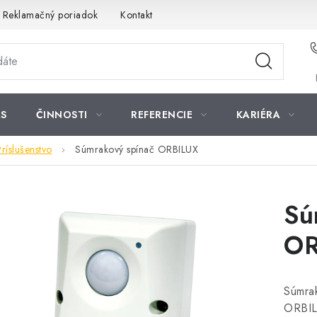
Reklamačný poriadok
Kontakt
S
ČINNOSTI
REFERENCIE
KARIÉRA
Príslušenstvo
Súmrakový spínač ORBILUX
Sú
OR
Súmra
ORBIL