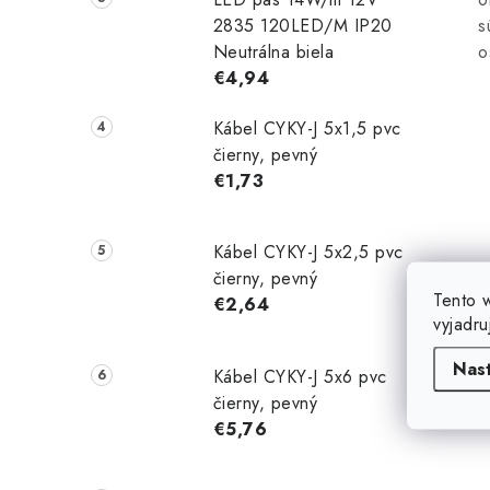
2835 120LED/M IP20
s
Neutrálna biela
o
€4,94
Kábel CYKY-J 5x1,5 pvc
čierny, pevný
€1,73
Kábel CYKY-J 5x2,5 pvc
čierny, pevný
Tento 
€2,64
vyjadru
Nas
Kábel CYKY-J 5x6 pvc
čierny, pevný
€5,76