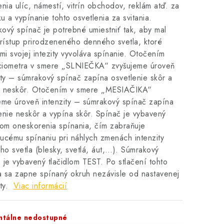
enia ulíc, námestí, vitrín obchodov, reklám atď. za
u a vypínanie tohto osvetlenia za svitania.
ový spínač je potrebné umiestniť tak, aby mal
prístup prirodzeneného denného svetla, ktoré
i svojej intezity vyvoláva spínanie. Otočením
ciometra v smere „SLNIEČKA“ zvyšujeme úroveň
ity – súmrakový spínač zapína osvetlenie skôr a
a neskôr. Otočením v smere „MESIAČIKA“
eme úroveň intenzity – súmrakový spínač zapína
enie neskôr a vypína skôr. Spínač je vybavený
om oneskorenia spínania, čím zabraňuje
ucému spínaniu pri náhlych zmenách intenzity
ého svetla (blesky, svetlá, áut,…). Súmrakový
 je vybavený tlačidlom TEST. Po stlačení tohto
la sa zapne spínaný okruh nezávisle od nastavenej
ity.
Viac informácií
tálne nedostupné