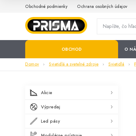
Prejsť
Obchodné podmienky
Ochrana osobných údajov
na
obsah
OBCHOD
O NÁ
Domov
Svietidlá a svetelné zdroje
Svietidlá
B
K
Preskočiť
Akcie
kategórie
a
o
Výpredaj
t
č
e
Led pásy
n
g
Modulárne prístroje