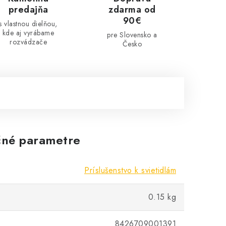
predajňa
zdarma od
90€
s vlastnou dielňou,
kde aj vyrábame
pre Slovensko a
rozvádzače
Česko
né parametre
Príslušenstvo k svietidlám
0.15 kg
8426709001391