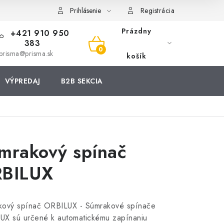
Prihlásenie
Registrácia
Prázdny
+421 910 950
383
NÁKUPNÝ
prisma@prisma.sk
košík
KOŠÍK
VÝPREDAJ
B2B SEKCIA
mrakový spínač
BILUX
kový spínač ORBILUX - Súmrakové spínače
UX sú určené k automatickému zapínaniu