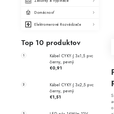
Zásuvky a vypínače
Domácnosť
Elektromerové Rozvádzače
Top 10 produktov
Kábel CYKY-J 3x1,5 pvc
čierny, pevný
€0,91
Kábel CYKY-J 3x2,5 pvc
čierny, pevný
S
€1,51
a
o
LED pás 14W/m 12V
o