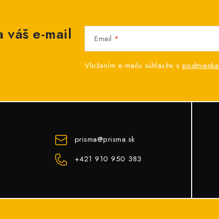
 váš e-mail
Email
Vložením e-mailu súhlasíte s
podmienka
prisma
@
prisma.sk
+421 910 950 383