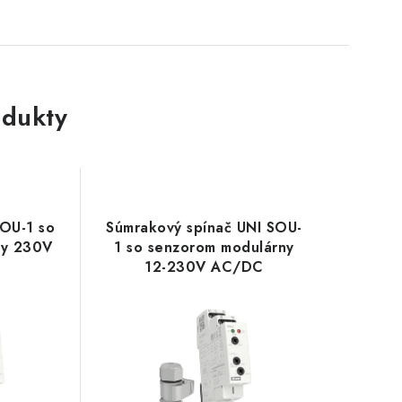
dukty
SOU-1 so
Súmrakový spínač UNI SOU-
ny 230V
1 so senzorom modulárny
12-230V AC/DC