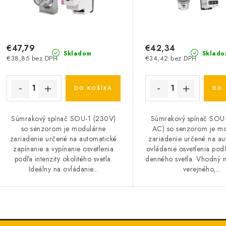
€47,79
€42,34
Skladom
Sklado
€38,85 bez DPH
€34,42 bez DPH
DO KOŠÍKA
DO 
Súmrakový spínač SOU-1 (230V)
Súmrakový spínač SOU
so senzorom je modulárne
AC) so senzorom je m
zariadenie určené na automatické
zariadenie určené na au
zapínanie a vypínanie osvetlenia
ovládanie osvetlenia podľ
podľa intenzity okolitého svetla.
denného svetla. Vhodný n
Ideálny na ovládanie...
verejného,...