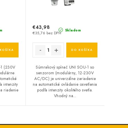
€43,98
m
Skladom
€35,76 bez DPH
KOŠÍKA
DO KOŠÍKA
-1 (230V
Súmrakový spínač UNI SOU-1 so
odulárne
senzorom (modulárny, 12-230V
tomatické
AC/DC) je univerzálne zariadenie
a intenzity
na automatické ovládanie osvetlenia
a riadenie
podľa intenzity okolitého svetla.
Vhodný na...