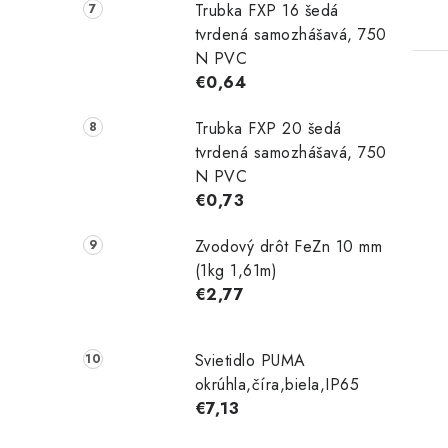
Trubka FXP 16 šedá
tvrdená samozhášavá, 750
N PVC
€0,64
Trubka FXP 20 šedá
tvrdená samozhášavá, 750
N PVC
€0,73
Zvodový drôt FeZn 10 mm
(1kg 1,61m)
€2,77
Svietidlo PUMA
okrúhla,číra,biela,IP65
€7,13