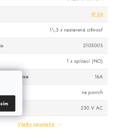
IP 54
1\,3 x nastavená citlivosť
cu
2105003
1 x spínací (NO)
ové zaťaženie
16A
na povrch
asím
230 V AC
Všetky parametre