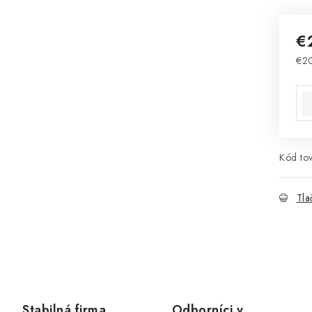
€
€2
Jed
Kód tov
Tla
Stabilná firma
Odborníci v