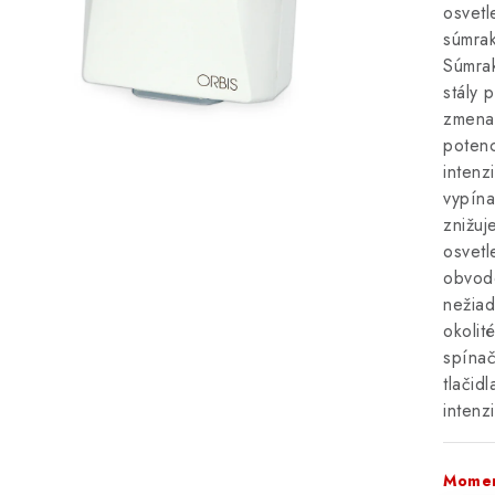
osvetl
súmrak
Súmrak
stály 
zmenam
poten
intenz
vypín
znižuj
osvetl
obvod
nežiad
okolit
spínač
tlačid
intenz
Momen