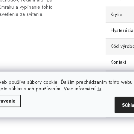
úmraku a vypínanie tohto
svetlenia za svitania.
Krytie
Hysterézia
Kód výrob
Kontakt
Max. prúd
web používa súbory cookie. Ďalším prechádzaním tohto webu
jete súhlas s ich používaním. Viac informácií
tu
.
Montáž
tavenie
Súhl
Napájanie