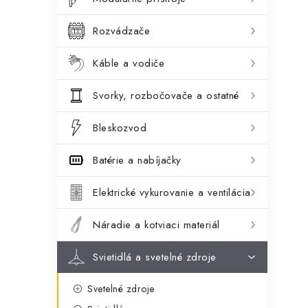
ý
ó
p
r
Rozvádzače
a
i
Káble a vodiče
e
n
Svorky, rozbočovače a ostatné
e
l
Bleskozvod
Batérie a nabíjačky
Elektrické vykurovanie a ventilácia
Náradie a kotviaci materiál
Svietidlá a svetelné zdroje
Svetelné zdroje