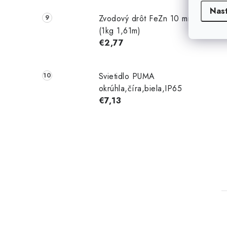
Nas
Zvodový drôt FeZn 10 mm
(1kg 1,61m)
€2,77
Svietidlo PUMA
okrúhla,číra,biela,IP65
€7,13