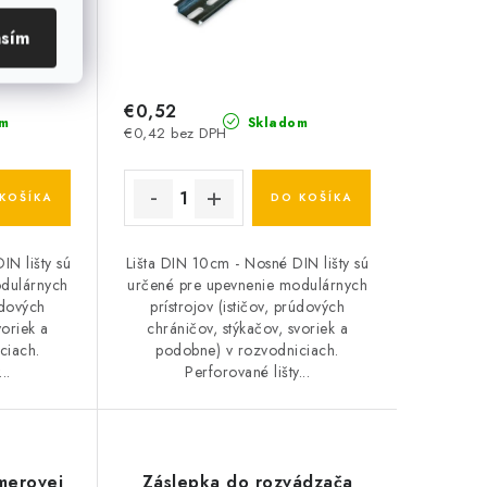
asím
€0,52
m
Skladom
€0,42 bez DPH
KOŠÍKA
DO KOŠÍKA
IN lišty sú
Lišta DIN 10cm - Nosné DIN lišty sú
odulárnych
určené pre upevnenie modulárnych
rúdových
prístrojov (ističov, prúdových
voriek a
chráničov, stýkačov, svoriek a
ciach.
podobne) v rozvodniciach.
..
Perforované lišty...
merovej
Záslepka do rozvádzača