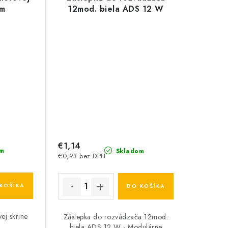
mm
12mod. biela ADS 12 W
€1,14
m
Skladom
€0,93 bez DPH
KOŠÍKA
DO KOŠÍKA
ej skrine
Záslepka do rozvádzača 12mod.
biela ADS 12 W - Modulárne