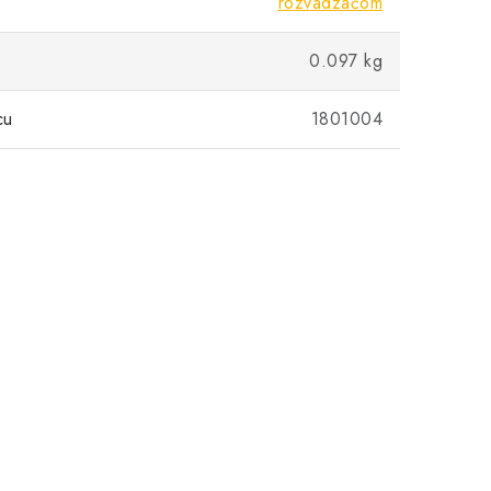
rozvádzačom
0.097 kg
cu
1801004