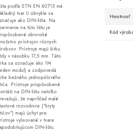
išta podľa STN EN 60715 má
ákladný tvar U obvykle sa
Hmotnosť
značuje ako DIN-lišta. Na
pevnenie na túto lištu je
Kód výrob
rispôsobené obrovské
nožstvo prístrojov rôznych
ýrobcov. Prístroje majú šírku
ždy v násobku 17,5 mm. Táto
írka sa označuje ako 1M
jeden modul) a zodpovedá
írke bežného jednopólového
stiča. Prístroje prispôsobené
ontáži na DIN-lištu natoľko
revažujú, že napríklad malé
lastové rozvodnice ("kryty
stičov") majú úchyt pre
rístroje vylisované v tvare
apodobňujúcom DIN-lištu.