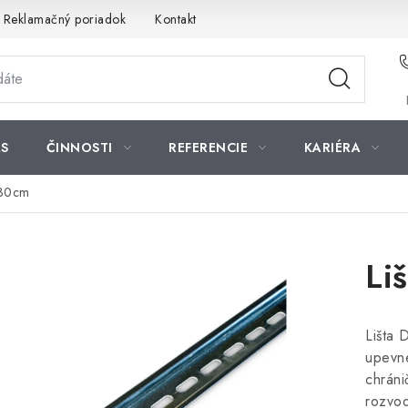
Reklamačný poriadok
Kontakt
S
ČINNOSTI
REFERENCIE
KARIÉRA
 30cm
Li
Lišta 
upevne
chráni
rozvod