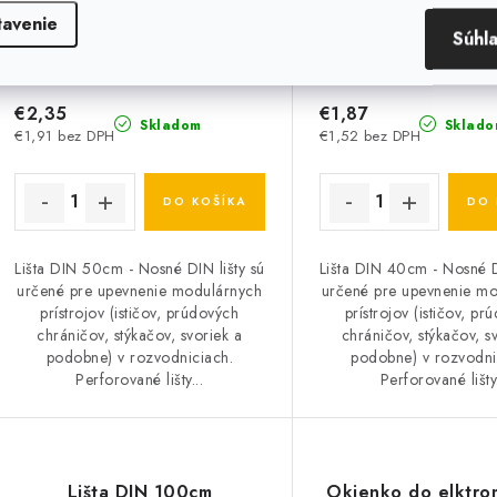
tavenie
Súhl
€2,35
€1,87
Skladom
Sklado
€1,91 bez DPH
€1,52 bez DPH
DO KOŠÍKA
DO 
Lišta DIN 50cm - Nosné DIN lišty sú
Lišta DIN 40cm - Nosné D
určené pre upevnenie modulárnych
určené pre upevnenie m
prístrojov (ističov, prúdových
prístrojov (ističov, p
chráničov, stýkačov, svoriek a
chráničov, stýkačov, s
podobne) v rozvodniciach.
podobne) v rozvodni
Perforované lišty...
Perforované lišty.
Lišta DIN 100cm
Okienko do elktro