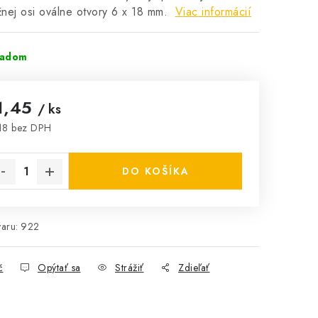
nej osi oválne otvory 6 x 18 mm.
Viac informácií
ladom
1,45
/ ks
18 bez DPH
notková cena:
DO KOŠÍKA
aru:
922
č
Opýtať sa
Strážiť
Zdieľať