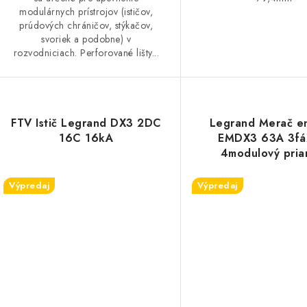
modulárnych prístrojov (ističov,
prúdových chráničov, stýkačov,
svoriek a podobne) v
rozvodniciach. Perforované lišty...
FTV Istič Legrand DX3 2DC
Legrand Merač e
16C 16kA
EMDX3 63A 3fá
4modulový pria
pulzným výstu
Výpredaj
Výpredaj