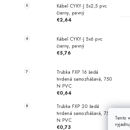
Kábel CYKY-J 5x2,5 pvc
čierny, pevný
€2,64
Kábel CYKY-J 5x6 pvc
čierny, pevný
€5,76
Trubka FXP 16 šedá
tvrdená samozhášavá, 750
N PVC
€0,64
Trubka FXP 20 šedá
tvrdená samozhášavá, 750
Tento 
N PVC
vyjadru
€0,73