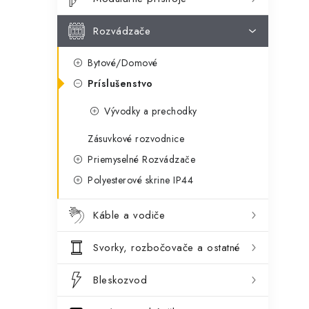
ý
ó
p
r
Rozvádzače
a
i
Bytové/Domové
e
n
Príslušenstvo
e
Vývodky a prechodky
l
Zásuvkové rozvodnice
Priemyselné Rozvádzače
Polyesterové skrine IP44
Káble a vodiče
Svorky, rozbočovače a ostatné
Bleskozvod