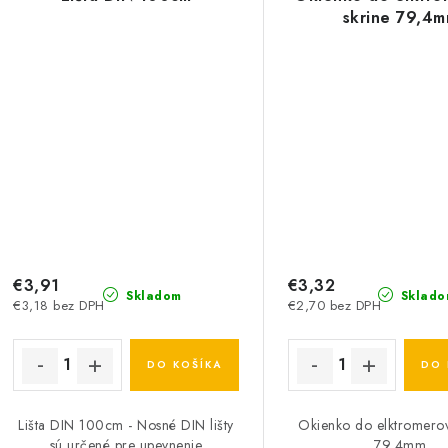
skrine 79,4
€3,91
€3,32
Skladom
Sklado
€3,18 bez DPH
€2,70 bez DPH
DO KOŠÍKA
DO 
Lišta DIN 100cm - Nosné DIN lišty
Okienko do elktromerov
sú určené pre upevnenie
79,4mm