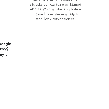
záslepky do rozvádzačov 12.mod
ADS 12 W sú vyrobené z plastu a
určené k prekrytiu nevyužitých
modulov v rozvodniciach.
nergie
zový
my s
pom