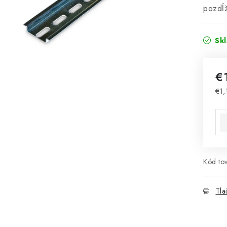
pozdĺž
Sk
€
€1,
Jed
Kód tov
Tla