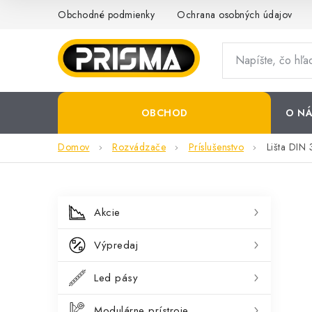
Prejsť
Obchodné podmienky
Ochrana osobných údajov
na
obsah
OBCHOD
O NÁ
Domov
Rozvádzače
Príslušenstvo
Lišta DIN
B
K
Preskočiť
Akcie
kategórie
a
o
Výpredaj
t
č
e
Led pásy
n
g
Modulárne prístroje