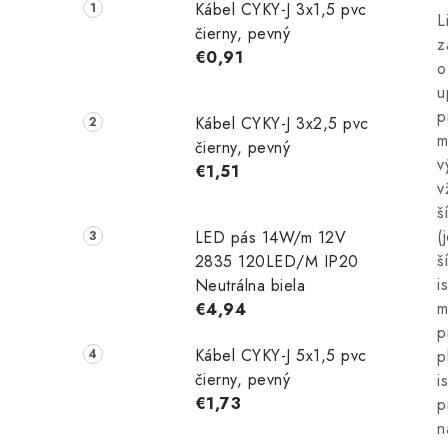
Kábel CYKY-J 3x1,5 pvc
L
čierny, pevný
z
€0,91
o
u
p
Kábel CYKY-J 3x2,5 pvc
m
čierny, pevný
v
€1,51
v
š
(
LED pás 14W/m 12V
š
2835 120LED/M IP20
i
Neutrálna biela
m
€4,94
p
Kábel CYKY-J 5x1,5 pvc
p
čierny, pevný
i
€1,73
p
n