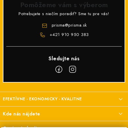
Pomôžeme vám s výberom
Potrebujete s niečím poradiť? Sme tu pre vás!
prisma
@
prisma.sk
+421 910 950 383
Z
á
EFEKTÍVNE - EKONOMICKY - KVALITNE
p
ä
Elektroinštalačný materiál
Kde nás nájdete
t
a elektroinštalácie
i
Prisma Elektro s.r.o.