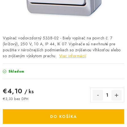
BATÉRIE A NABÍJAČKY
ELEKTRICKÉ VYKUROVANIE A VENTILÁCIA
NÁRADIE A KOTVIACI MATERIÁL
Vypínač vodovzdorný 5338-02 - Biely vypínač na povrch č. 7
(krížový), 250 V, 10 A, IP 44, IK 07. Vypínače sú navrhnuté pre
SVIETIDLÁ A SVETELNÉ ZDROJE
použitie v náročnejších podmienkach so zvýšenou vlhkosťou alebo
so zvýšeným výskytom prachu.
Viac informácií
ÚLOŽNÝ MATERIÁL
Skladom
ZÁSUVKY A VYPÍNAČE
€4,10
DOMÁCNOSŤ
/ ks
€3,33 bez DPH
ELEKTROMEROVÉ ROZVÁDZAČE
Jednotková cena:
DO KOŠÍKA
OBCHOD