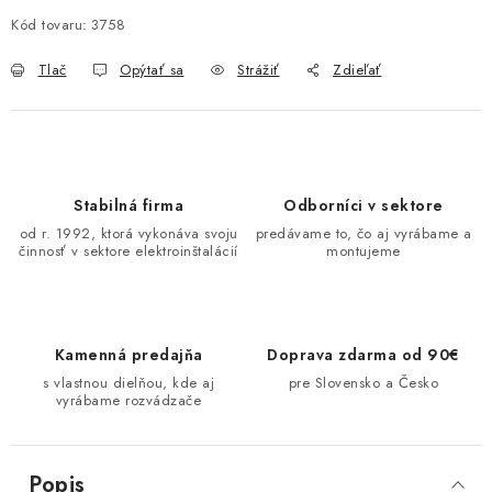
O NÁS
Kód tovaru:
3758
Tlač
Opýtať sa
Strážiť
Zdieľať
ČINNOSTI
REFERENCIE
KARIÉRA
Stabilná firma
Odborníci v sektore
od r. 1992, ktorá vykonáva svoju
predávame to, čo aj vyrábame a
VÝPREDAJ
činnosť v sektore elektroinštalácií
montujeme
B2B SEKCIA
Kamenná predajňa
Doprava zdarma od 90€
Obchodné podmienky
Ochrana osobných údajov
s vlastnou dielňou, kde aj
pre Slovensko a Česko
vyrábame rozvádzače
Reklamačný poriadok
Kontakt
Popis