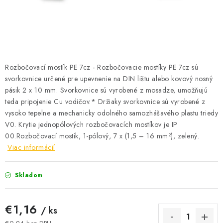
BATÉRIE A NABÍJAČKY
ELEKTRICKÉ VYKUROVANIE A VENTILÁCIA
NÁRADIE A KOTVIACI MATERIÁL
Rozbočovací mostík PE 7cz - Rozbočovacie mostíky PE 7cz sú
SVIETIDLÁ A SVETELNÉ ZDROJE
svorkovnice určené pre upevnenie na DIN lištu alebo kovový nosný
pásik 2 x 10 mm. Svorkovnice sú vyrobené z mosadze, umožňujú
teda pripojenie Cu vodičov.* Držiaky svorkovnice sú vyrobené z
ÚLOŽNÝ MATERIÁL
vysoko tepelne a mechanicky odolného samozhášavého plastu triedy
V0. Krytie jednopólových rozbočovacích mostíkov je IP
ZÁSUVKY A VYPÍNAČE
00.Rozbočovací mostík, 1-pólový, 7 x (1,5 – 16 mm²), zelený.
Viac informácií
DOMÁCNOSŤ
Skladom
ELEKTROMEROVÉ ROZVÁDZAČE
€1,16
OBCHOD
/ ks