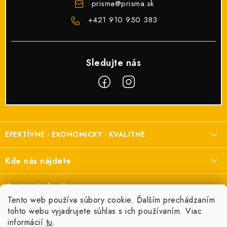
prisma
@
prisma.sk
+421 910 950 383
Z
á
EFEKTÍVNE - EKONOMICKY - KVALITNE
p
ä
Elektroinštalačný materiál
Kde nás nájdete
t
a elektroinštalácie
i
Prisma Elektro s.r.o.
Otváracie hodiny
e
Šenkvická cesta 2166/1, Pezinok
Tento web používa súbory cookie. Ďalším prechádzaním
Pondelok:
7:00 - 16:00
tohto webu vyjadrujete súhlas s ich používaním. Viac
+421 910 950 383
Informácie pre vás
informácií
tu
.
Utorok:
7:00 - 16:00
odbyt@prisma.sk