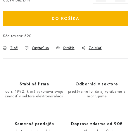
€0,94 bez DPH
Jednotková cena:
O NÁS
DO KOŠÍKA
ČINNOSTI
Kód tovaru:
520
REFERENCIE
Tlač
Opýtať sa
Strážiť
Zdieľať
KARIÉRA
VÝPREDAJ
B2B SEKCIA
Stabilná firma
Odborníci v sektore
od r. 1992, ktorá vykonáva svoju
predávame to, čo aj vyrábame a
činnosť v sektore elektroinštalácií
montujeme
Obchodné podmienky
Ochrana osobných údajov
Reklamačný poriadok
Kontakt
Kamenná predajňa
Doprava zdarma od 90€