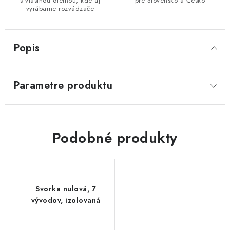
s vlastnou dielňou, kde aj
pre Slovensko a Česko
vyrábame rozvádzače
Popis
Parametre produktu
Podobné produkty
Svorka nulová, 7
vývodov, izolovaná