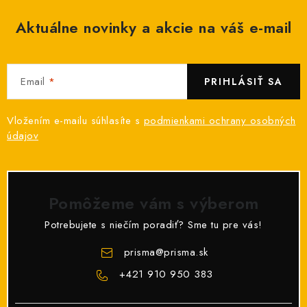
Aktuálne novinky a akcie na váš e-mail
Email
PRIHLÁSIŤ SA
Vložením e-mailu súhlasíte s
podmienkami ochrany osobných
údajov
Pomôžeme vám s výberom
Potrebujete s niečím poradiť? Sme tu pre vás!
prisma
@
prisma.sk
+421 910 950 383