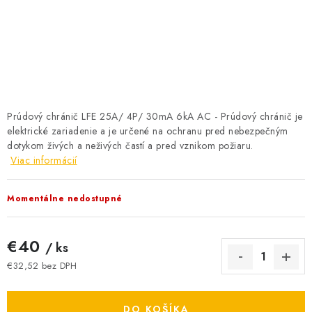
BATÉRIE A NABÍJAČKY
ELEKTRICKÉ VYKUROVANIE A VENTILÁCIA
NÁRADIE A KOTVIACI MATERIÁL
SVIETIDLÁ A SVETELNÉ ZDROJE
Prúdový chránič LFE 25A/ 4P/ 30mA 6kA AC - Prúdový chránič je
elektrické zariadenie a je určené na ochranu pred nebezpečným
dotykom živých a neživých častí a pred vznikom požiaru.
ÚLOŽNÝ MATERIÁL
Viac informácií
ZÁSUVKY A VYPÍNAČE
Momentálne nedostupné
DOMÁCNOSŤ
€40
/ ks
ELEKTROMEROVÉ ROZVÁDZAČE
€32,52 bez DPH
Jednotková cena:
OBCHOD
DO KOŠÍKA