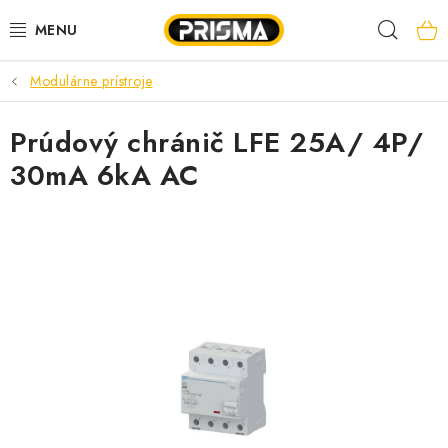
Prejsť
Hľad
na
obsah
Modulárne prístroje
AKCIE
Prúdový chránič LFE 25A/ 4P/
LED PÁSY
30mA 6kA AC
MODULÁRNE PRÍSTROJE
ROZVÁDZAČE
KÁBLE A VODIČE
SVORKY, ROZBOČOVAČE A OSTATNÉ
BLESKOZVOD