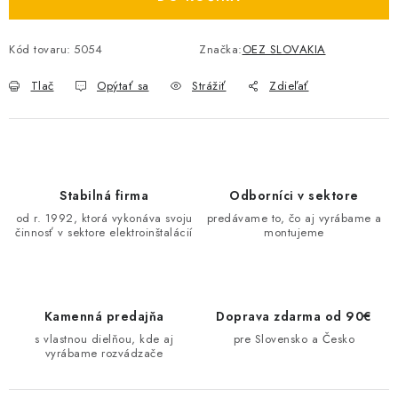
O NÁS
Kód tovaru:
5054
Značka:
OEZ SLOVAKIA
ČINNOSTI
Tlač
Opýtať sa
Strážiť
Zdieľať
REFERENCIE
KARIÉRA
Stabilná firma
Odborníci v sektore
VÝPREDAJ
od r. 1992, ktorá vykonáva svoju
predávame to, čo aj vyrábame a
činnosť v sektore elektroinštalácií
montujeme
B2B SEKCIA
Obchodné podmienky
Ochrana osobných údajov
Kamenná predajňa
Doprava zdarma od 90€
Reklamačný poriadok
Kontakt
s vlastnou dielňou, kde aj
pre Slovensko a Česko
vyrábame rozvádzače