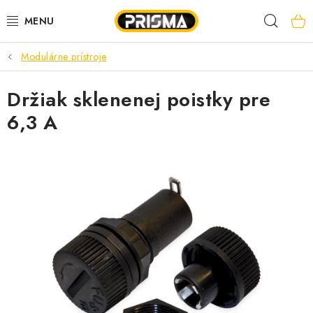
Prejsť
Hľad
na
obsah
Modulárne prístroje
AKCIE
Držiak sklenenej poistky pre
LED PÁSY
6,3 A
MODULÁRNE PRÍSTROJE
ROZVÁDZAČE
KÁBLE A VODIČE
SVORKY, ROZBOČOVAČE A OSTATNÉ
BLESKOZVOD