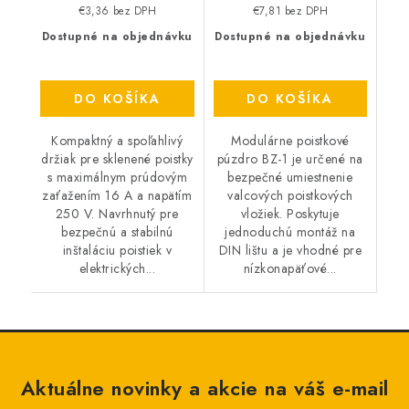
€3,36 bez DPH
€7,81 bez DPH
Dostupné na objednávku
Dostupné na objednávku
DO KOŠÍKA
DO KOŠÍKA
Kompaktný a spoľahlivý
Modulárne poistkové
držiak pre sklenené poistky
púzdro BZ-1 je určené na
s maximálnym prúdovým
bezpečné umiestnenie
zaťažením 16 A a napätím
valcových poistkových
250 V. Navrhnutý pre
vložiek. Poskytuje
bezpečnú a stabilnú
jednoduchú montáž na
inštaláciu poistiek v
DIN lištu a je vhodné pre
elektrických...
nízkonapäťové...
Aktuálne novinky a akcie na váš e-mail