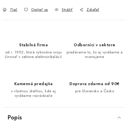
O NÁS
Tlač
Opýtať sa
Strážiť
Zdieľať
ČINNOSTI
REFERENCIE
Stabilná firma
Odborníci v sektore
KARIÉRA
od r. 1992, ktorá vykonáva svoju
predávame to, čo aj vyrábame a
činnosť v sektore elektroinštalácií
montujeme
VÝPREDAJ
B2B SEKCIA
Kamenná predajňa
Doprava zdarma od 90€
s vlastnou dielňou, kde aj
pre Slovensko a Česko
vyrábame rozvádzače
Obchodné podmienky
Ochrana osobných údajov
Reklamačný poriadok
Kontakt
Popis