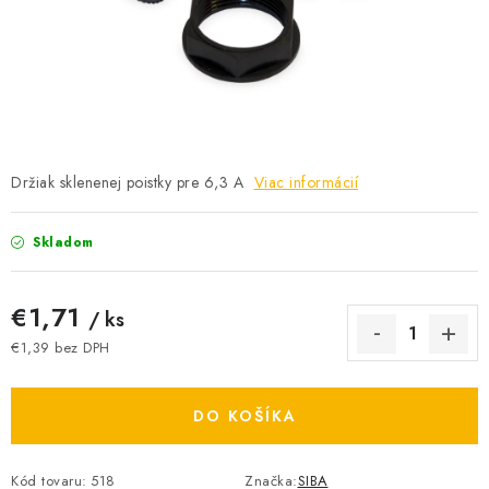
BATÉRIE A NABÍJAČKY
ELEKTRICKÉ VYKUROVANIE A VENTILÁCIA
NÁRADIE A KOTVIACI MATERIÁL
SVIETIDLÁ A SVETELNÉ ZDROJE
Držiak sklenenej poistky pre 6,3 A
Viac informácií
ÚLOŽNÝ MATERIÁL
Skladom
ZÁSUVKY A VYPÍNAČE
€1,71
/ ks
DOMÁCNOSŤ
€1,39 bez DPH
Jednotková cena:
ELEKTROMEROVÉ ROZVÁDZAČE
DO KOŠÍKA
OBCHOD
Kód tovaru:
518
Značka:
SIBA