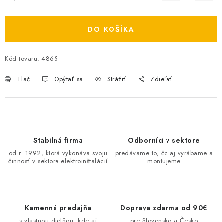
Jednotková cena:
O NÁS
DO KOŠÍKA
ČINNOSTI
Kód tovaru:
4865
REFERENCIE
Tlač
Opýtať sa
Strážiť
Zdieľať
KARIÉRA
VÝPREDAJ
B2B SEKCIA
Stabilná firma
Odborníci v sektore
od r. 1992, ktorá vykonáva svoju
predávame to, čo aj vyrábame a
činnosť v sektore elektroinštalácií
montujeme
Obchodné podmienky
Ochrana osobných údajov
Reklamačný poriadok
Kontakt
Kamenná predajňa
Doprava zdarma od 90€
s vlastnou dielňou, kde aj
pre Slovensko a Česko