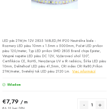
BATÉRIE A NABÍJAČKY
ELEKTRICKÉ VYKUROVANIE A VENTILÁCIA
NÁRADIE A KOTVIACI MATERIÁL
SVIETIDLÁ A SVETELNÉ ZDROJE
LED pás 21W/m 12V 2835 168LED/M IP20 Neutrálna biela -
Rozmery LED pásu 10mm x 1.5mm x 5000mm, Počet LED prvkov
pásu 120/meter, Typ LED prvkov SMD 2835 Brand chips Epistar,
ÚLOŽNÝ MATERIÁL
Vstupné napätie LED pásu DC 12V, Vyžarovací uhol 120°,
Certifikácia CE, RoHS, Nevyžaruje UV a IR radiáciu, Šírka LED pásu
ZÁSUVKY A VYPÍNAČE
10mm, Deliteľnosť LED pásu 41,5mm, CRI index CRI Ra80,Príkon
21W/meter, Svetelný tok LED pásu 2120 Lm.
Viac informácií
DOMÁCNOSŤ
Skladom
ELEKTROMEROVÉ ROZVÁDZAČE
€7,79
/ m
OBCHOD
€6,33 bez DPH