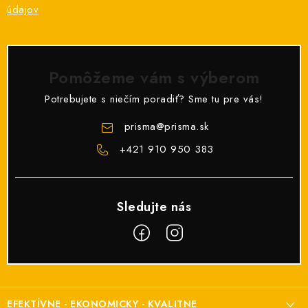
údajov
Pomôžeme vám s výberom
Potrebujete s niečím poradiť? Sme tu pre vás!
prisma
@
prisma.sk
+421 910 950 383
Z
á
EFEKTÍVNE - EKONOMICKY - KVALITNE