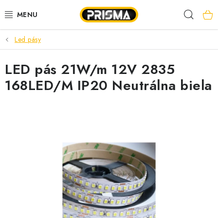
Prejsť
Hľad
na
obsah
Led pásy
AKCIE
LED pás 21W/m 12V 2835
LED PÁSY
168LED/M IP20 Neutrálna biela
MODULÁRNE PRÍSTROJE
ROZVÁDZAČE
KÁBLE A VODIČE
SVORKY, ROZBOČOVAČE A OSTATNÉ
BLESKOZVOD