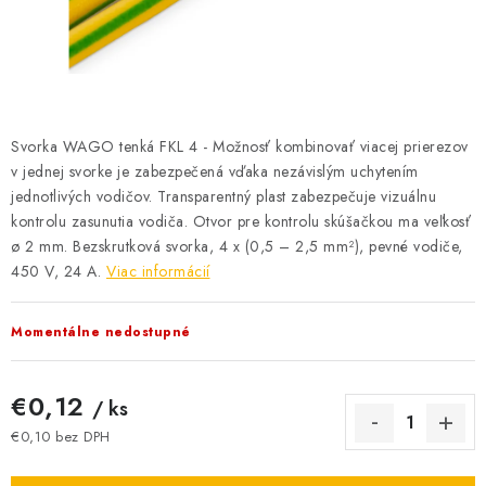
BATÉRIE A NABÍJAČKY
ELEKTRICKÉ VYKUROVANIE A VENTILÁCIA
NÁRADIE A KOTVIACI MATERIÁL
Svorka WAGO tenká FKL 4 - Možnosť kombinovať viacej prierezov
SVIETIDLÁ A SVETELNÉ ZDROJE
v jednej svorke je zabezpečená vďaka nezávislým uchytením
jednotlivých vodičov. Transparentný plast zabezpečuje vizuálnu
kontrolu zasunutia vodiča. Otvor pre kontrolu skúšačkou ma veľkosť
ÚLOŽNÝ MATERIÁL
ø 2 mm. Bezskrutková svorka, 4 x (0,5 – 2,5 mm²), pevné vodiče,
450 V, 24 A.
Viac informácií
ZÁSUVKY A VYPÍNAČE
Momentálne nedostupné
DOMÁCNOSŤ
ELEKTROMEROVÉ ROZVÁDZAČE
€0,12
/ ks
€0,10 bez DPH
OBCHOD
Jednotková cena: