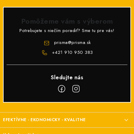
Pomôžeme vám s výberom
Potrebujete s niečím poradiť? Sme tu pre vás!
prisma
@
prisma.sk
+421 910 950 383
Z
á
EFEKTÍVNE - EKONOMICKY - KVALITNE
p
ä
Elektroinštalačný materiál