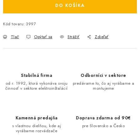
DO KOŠÍKA
O NÁS
ČINNOSTI
Kód tovaru:
3997
Tlač
Opýtať sa
Strážiť
Zdieľať
REFERENCIE
KARIÉRA
VÝPREDAJ
Stabilná firma
Odborníci v sektore
od r. 1992, ktorá vykonáva svoju
predávame to, čo aj vyrábame a
B2B SEKCIA
činnosť v sektore elektroinštalácií
montujeme
Obchodné podmienky
Ochrana osobných údajov
Reklamačný poriadok
Kontakt
Kamenná predajňa
Doprava zdarma od 90€
s vlastnou dielňou, kde aj
pre Slovensko a Česko
vyrábame rozvádzače