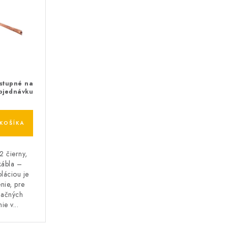
stupné na
bjednávku
KOŠÍKA
 čierny,
kábla –
láciou je
nie, pre
alačných
ie v...