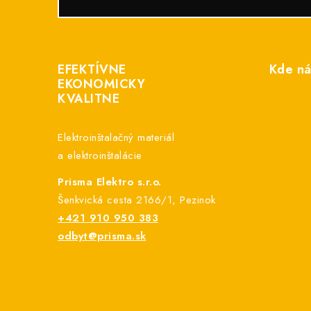
Z
á
EFEKTÍVNE
Kde ná
p
EKONOMICKY
KVALITNE
ä
t
Elektroinštalačný materiál
i
a elektroinštalácie
e
Prisma Elektro s.r.o.
Šenkvická cesta 2166/1, Pezinok
+421 910 950 383
odbyt@prisma.sk