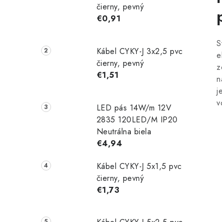
čierny, pevný
€0,91
S
Kábel CYKY-J 3x2,5 pvc
e
čierny, pevný
z
€1,51
n
j
v
LED pás 14W/m 12V
2835 120LED/M IP20
Neutrálna biela
€4,94
Kábel CYKY-J 5x1,5 pvc
čierny, pevný
€1,73