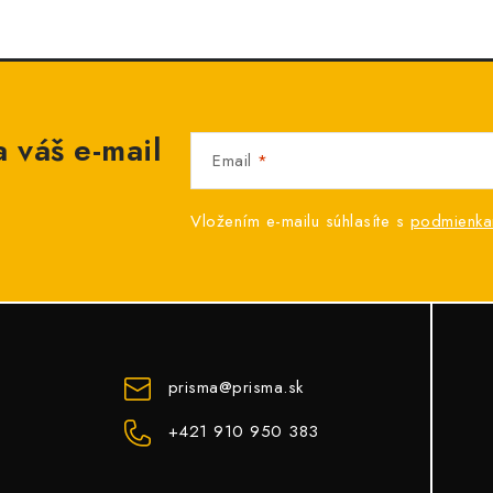
 váš e-mail
Email
Vložením e-mailu súhlasíte s
podmienka
prisma
@
prisma.sk
+421 910 950 383