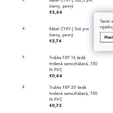
Kábel CYKY-J 5x2,5 pvc
čierny, pevný
€2,64
Tento 
vyjadru
Kábel CYKY-J 5x6 pvc
čierny, pevný
Nas
€5,76
Trubka FXP 16 šedá
tvrdená samozhášavá, 750
N PVC
€0,64
Trubka FXP 20 šedá
tvrdená samozhášavá, 750
N PVC
€0,73