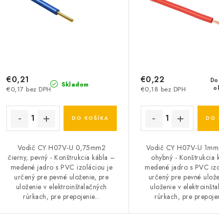
€0,21
€0,22
Do
Skladom
o
€0,17 bez DPH
€0,18 bez DPH
DO KOŠÍKA
DO 
Vodič CY H07V-U 0,75mm2
Vodič CY H07V-U 1mm2
čierny, pevný - Konštrukcia kábla –
ohybný - Konštrukcia 
medené jadro s PVC izoláciou je
medené jadro s PVC izo
určený pre pevné uloženie, pre
určený pre pevné ulože
uloženie v elektroinštalačných
uloženie v elektroinšt
rúrkach, pre prepojenie...
rúrkach, pre prepojen