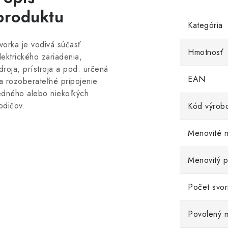
produktu
Kategória
vorka je vodivá súčasť
Hmotnosť
lektrického zariadenia,
droja, prístroja a pod. určená
EAN
a rozoberateľné pripojenie
edného alebo niekoľkých
odičov.
Kód výrob
Menovité n
Menovitý p
Počet svor
Povolený m