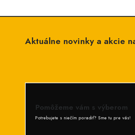
Aktuálne novinky a akcie na
Pomôžeme vám s výberom
Potrebujete s niečím poradiť? Sme tu pre vás!