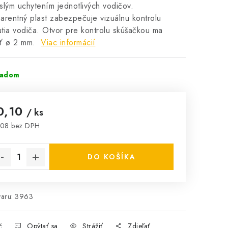
slým uchytením jednotlivých vodičov.
arentný plast zabezpečuje vizuálnu kontrolu
tia vodiča. Otvor pre kontrolu skúšačkou ma
sť ø 2 mm.
Viac informácií
ladom
0,10
/ ks
,08 bez DPH
notková cena:
DO KOŠÍKA
aru:
3963
č
Opýtať sa
Strážiť
Zdieľať