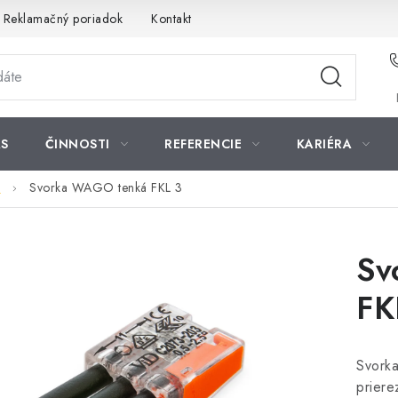
Reklamačný poriadok
Kontakt
S
ČINNOSTI
REFERENCIE
KARIÉRA
é
Svorka WAGO tenká FKL 3
Sv
FK
Svork
priere