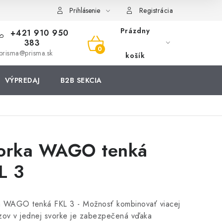
Prihlásenie
Registrácia
Prázdny
+421 910 950
383
NÁKUPNÝ
prisma@prisma.sk
košík
KOŠÍK
VÝPREDAJ
B2B SEKCIA
orka WAGO tenká
L 3
a WAGO tenká FKL 3 - Možnosť kombinovať viacej
zov v jednej svorke je zabezpečená vďaka