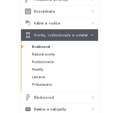
ý
ó
p
r
Rozvádzače
a
i
Káble a vodiče
e
n
Svorky, rozbočovače a ostatné
e
l
Krabicové
Rádové svorky
Rozbočovače
Mostíky
Lámacie
Príslušenstvo
Bleskozvod
Batérie a nabíjačky