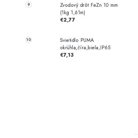
Zvodový drôt FeZn 10 mm
(1kg 1,61m)
€2,77
Svietidlo PUMA
okrúhla,číra,biela,IP65
€7,13