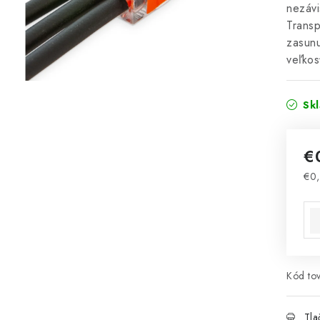
nezávi
Transp
zasunu
veľko
Sk
€
€0
Jed
Kód tov
Tla