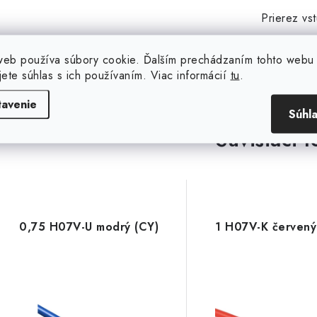
Prierez vs
web používa súbory cookie. Ďalším prechádzaním tohto webu
jete súhlas s ich používaním. Viac informácií
tu
.
tavenie
Súhl
Súvisiaci t
0,75 H07V-U modrý (CY)
1 H07V-K červený