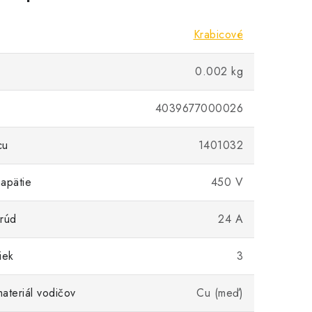
Krabicové
0.002 kg
4039677000026
cu
1401032
apätie
450 V
rúd
24 A
iek
3
ateriál vodičov
Cu (meď)