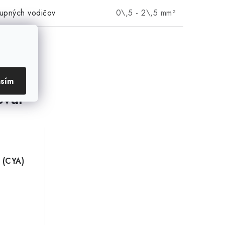
tupných vodičov
0\,5 - 2\,5 mm²
asím
ovar
 (CYA)