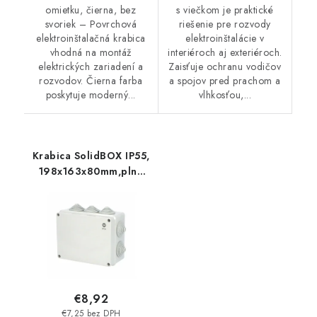
omietku, čierna, bez
s viečkom je praktické
svoriek – Povrchová
riešenie pre rozvody
elektroinštalačná krabica
elektroinštalácie v
vhodná na montáž
interiéroch aj exteriéroch.
elektrických zariadení a
Zaisťuje ochranu vodičov
rozvodov. Čierna farba
a spojov pred prachom a
poskytuje moderný...
vlhkosťou,...
Krabica SolidBOX IP55,
198x163x80mm,plné
viečko, stupňovité
vývodky
€8,92
€7,25 bez DPH