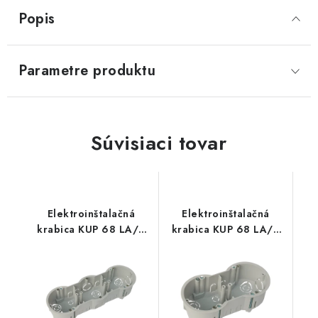
Popis
Parametre produktu
Súvisiaci tovar
Elektroinštalačná
Elektroinštalačná
krabica KUP 68 LA/3
krabica KUP 68 LA/2
trojnásobná do
dvojnásobná do
sadrokartónu
sadrokartónu