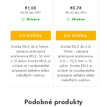
€1,05
€0,76
€0,85 bez DPH
€0,62 bez DPH
Skladom
Skladom
DO KOŠÍKA
DO KOŠÍKA
Svorka EKL3 do 4-16mm -
Svorka EKL2 do 2,5-
Lámacia prístrojová
10mm - Lámacia
svorkovnica EKL3; 16 mm²
prístrojová svorkovnica;
x 12 pólov. Svorka EKL3 je
2,5 ÷ 10,0 mm² x 12
určená na rozoberateľné
pólov. Svorka EKL2 je
pripojenie jedného alebo
určená na rozoberateľné
niekoľkých vodičov.
pripojenie jedného alebo
niekoľkých vodičov.
Podobné produkty