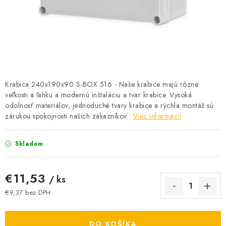
BATÉRIE A NABÍJAČKY
ELEKTRICKÉ VYKUROVANIE A VENTILÁCIA
NÁRADIE A KOTVIACI MATERIÁL
SVIETIDLÁ A SVETELNÉ ZDROJE
Krabica 240x190x90 S-BOX 516 - Naše krabice majú rôzne
veľkosti a ľahku a modernú inštaláciu a tvar krabice. Vysoká
odolnosť materiálov, jednoduché tvary krabice a rýchla montáž sú
ÚLOŽNÝ MATERIÁL
zárukou spokojnosti našich zákazníkov.
Viac informácií
ZÁSUVKY A VYPÍNAČE
Skladom
DOMÁCNOSŤ
€11,53
/ ks
ELEKTROMEROVÉ ROZVÁDZAČE
€9,37 bez DPH
Jednotková cena:
OBCHOD
DO KOŠÍKA