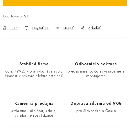
O NÁS
Kód tovaru:
21
ČINNOSTI
Tlač
Opýtať sa
Strážiť
Zdieľať
REFERENCIE
KARIÉRA
Stabilná firma
Odborníci v sektore
VÝPREDAJ
od r. 1992, ktorá vykonáva svoju
predávame to, čo aj vyrábame a
činnosť v sektore elektroinštalácií
montujeme
B2B SEKCIA
Obchodné podmienky
Ochrana osobných údajov
Kamenná predajňa
Doprava zdarma od 90€
Reklamačný poriadok
Kontakt
s vlastnou dielňou, kde aj
pre Slovensko a Česko
vyrábame rozvádzače