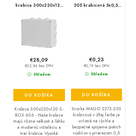
krabica 300x220x120
205 krabicová 5x0,5-
S-BOX 606
2,5 zlta
€0,23
€28,09
€0,19 bez DPH
€22,84 bez DPH
Skladom
Skladom
DO KOŠÍKA
DO KOŠÍKA
Svorka WAGO 2273-205
Krabica 300x220x120 S-
krabicová v žltej farbe je
BOX 606 - Naše krabice
určená na rýchle a
majú rôzne veľkosti a ľahku
bezpečné spojenie piatich
a modernú inštaláciu a
vodičov s prierezom 0,5
tvar krabice. Vysoká