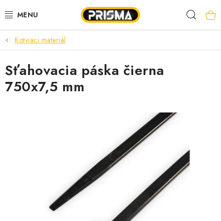
Prejsť
Hľad
na
obsah
Kotviaci materiál
AKCIE
Sťahovacia páska čierna
LED PÁSY
750x7,5 mm
MODULÁRNE PRÍSTROJE
ROZVÁDZAČE
KÁBLE A VODIČE
SVORKY, ROZBOČOVAČE A OSTATNÉ
BLESKOZVOD