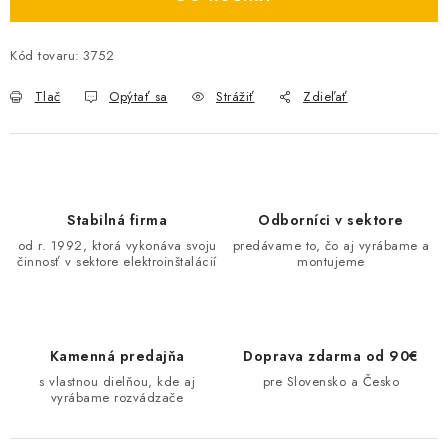
O NÁS
Kód tovaru:
3752
ČINNOSTI
Tlač
Opýtať sa
Strážiť
Zdieľať
REFERENCIE
KARIÉRA
Stabilná firma
Odborníci v sektore
VÝPREDAJ
od r. 1992, ktorá vykonáva svoju
predávame to, čo aj vyrábame a
činnosť v sektore elektroinštalácií
montujeme
B2B SEKCIA
Obchodné podmienky
Ochrana osobných údajov
Kamenná predajňa
Doprava zdarma od 90€
Reklamačný poriadok
Kontakt
s vlastnou dielňou, kde aj
pre Slovensko a Česko
vyrábame rozvádzače