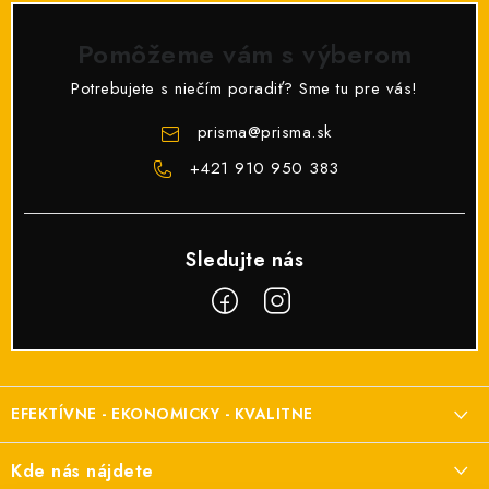
Pomôžeme vám s výberom
Potrebujete s niečím poradiť? Sme tu pre vás!
prisma
@
prisma.sk
+421 910 950 383
Z
á
EFEKTÍVNE - EKONOMICKY - KVALITNE
p
ä
Elektroinštalačný materiál
Kde nás nájdete
t
a elektroinštalácie