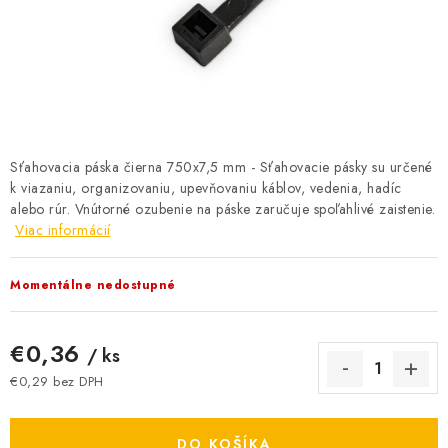
BATÉRIE A NABÍJAČKY
ELEKTRICKÉ VYKUROVANIE A VENTILÁCIA
NÁRADIE A KOTVIACI MATERIÁL
SVIETIDLÁ A SVETELNÉ ZDROJE
Sťahovacia páska čierna 750x7,5 mm - Sťahovacie pásky su určené
k viazaniu, organizovaniu, upevňovaniu káblov, vedenia, hadíc
alebo rúr. Vnútorné ozubenie na páske zaručuje spoľahlivé zaistenie.
ÚLOŽNÝ MATERIÁL
Viac informácií
ZÁSUVKY A VYPÍNAČE
Momentálne nedostupné
DOMÁCNOSŤ
€0,36
/ ks
ELEKTROMEROVÉ ROZVÁDZAČE
€0,29 bez DPH
Jednotková cena:
OBCHOD
DO KOŠÍKA