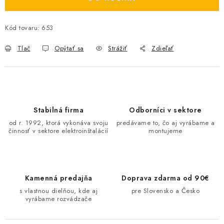
O NÁS
Kód tovaru:
653
ČINNOSTI
Tlač
Opýtať sa
Strážiť
Zdieľať
REFERENCIE
KARIÉRA
Stabilná firma
Odborníci v sektore
VÝPREDAJ
od r. 1992, ktorá vykonáva svoju
predávame to, čo aj vyrábame a
činnosť v sektore elektroinštalácií
montujeme
B2B SEKCIA
Obchodné podmienky
Ochrana osobných údajov
Kamenná predajňa
Doprava zdarma od 90€
Reklamačný poriadok
Kontakt
s vlastnou dielňou, kde aj
pre Slovensko a Česko
vyrábame rozvádzače