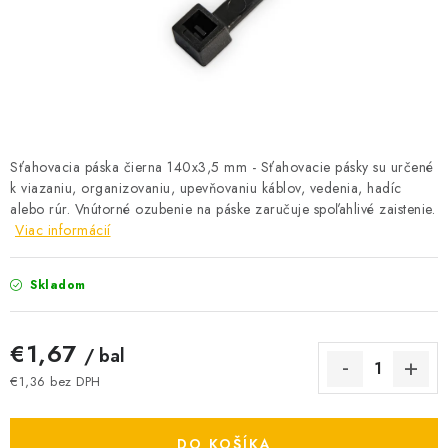
BATÉRIE A NABÍJAČKY
ELEKTRICKÉ VYKUROVANIE A VENTILÁCIA
NÁRADIE A KOTVIACI MATERIÁL
SVIETIDLÁ A SVETELNÉ ZDROJE
Sťahovacia páska čierna 140x3,5 mm - Sťahovacie pásky su určené
k viazaniu, organizovaniu, upevňovaniu káblov, vedenia, hadíc
alebo rúr. Vnútorné ozubenie na páske zaručuje spoľahlivé zaistenie.
ÚLOŽNÝ MATERIÁL
Viac informácií
ZÁSUVKY A VYPÍNAČE
Skladom
DOMÁCNOSŤ
€1,67
/ bal
ELEKTROMEROVÉ ROZVÁDZAČE
€1,36 bez DPH
Jednotková cena:
OBCHOD
DO KOŠÍKA