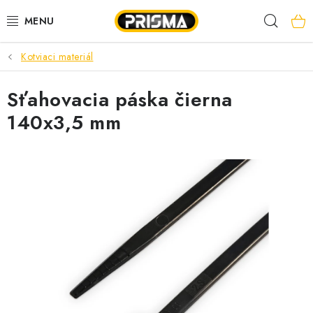
Prejsť
Hľad
na
obsah
Kotviaci materiál
AKCIE
Sťahovacia páska čierna
LED PÁSY
140x3,5 mm
MODULÁRNE PRÍSTROJE
ROZVÁDZAČE
KÁBLE A VODIČE
SVORKY, ROZBOČOVAČE A OSTATNÉ
BLESKOZVOD