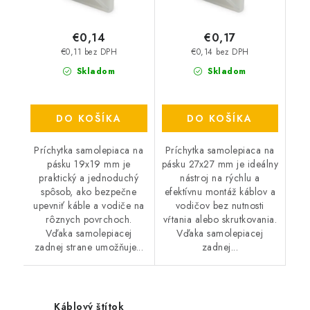
€0,14
€0,17
€0,11 bez DPH
€0,14 bez DPH
Skladom
Skladom
DO KOŠÍKA
DO KOŠÍKA
Príchytka samolepiaca na
Príchytka samolepiaca na
pásku 19x19 mm je
pásku 27x27 mm je ideálny
praktický a jednoduchý
nástroj na rýchlu a
spôsob, ako bezpečne
efektívnu montáž káblov a
upevniť káble a vodiče na
vodičov bez nutnosti
rôznych povrchoch.
vŕtania alebo skrutkovania.
Vďaka samolepiacej
Vďaka samolepiacej
zadnej strane umožňuje...
zadnej...
Káblový štítok