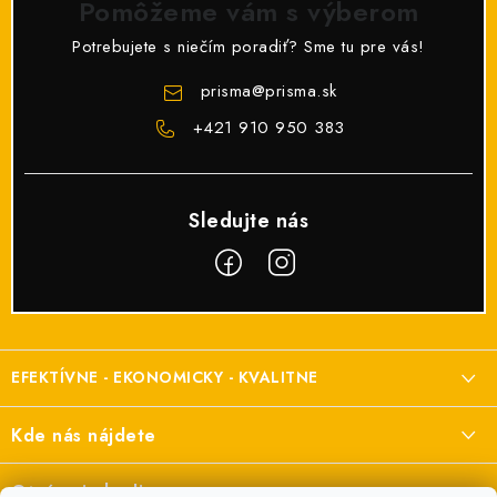
Pomôžeme vám s výberom
Potrebujete s niečím poradiť? Sme tu pre vás!
prisma
@
prisma.sk
+421 910 950 383
Z
á
EFEKTÍVNE - EKONOMICKY - KVALITNE
p
ä
Elektroinštalačný materiál
Kde nás nájdete
t
a elektroinštalácie
i
Prisma Elektro s.r.o.
Otváracie hodiny