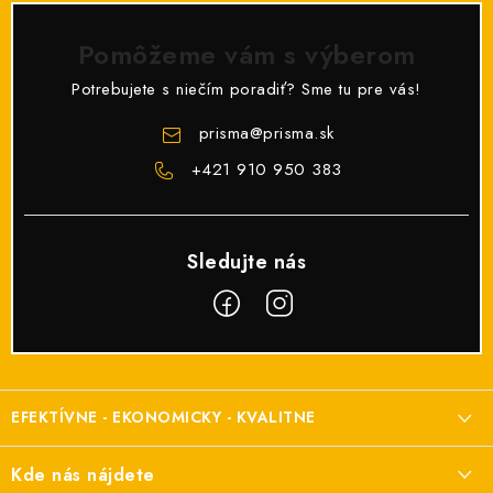
Pomôžeme vám s výberom
Potrebujete s niečím poradiť? Sme tu pre vás!
prisma
@
prisma.sk
+421 910 950 383
Z
á
EFEKTÍVNE - EKONOMICKY - KVALITNE
p
ä
Elektroinštalačný materiál
Kde nás nájdete
t
a elektroinštalácie