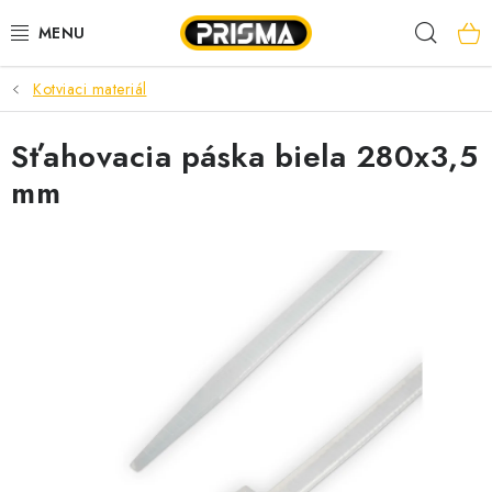
Prejsť
Hľad
na
obsah
Kotviaci materiál
AKCIE
Sťahovacia páska biela 280x3,5
LED PÁSY
mm
MODULÁRNE PRÍSTROJE
ROZVÁDZAČE
KÁBLE A VODIČE
SVORKY, ROZBOČOVAČE A OSTATNÉ
BLESKOZVOD