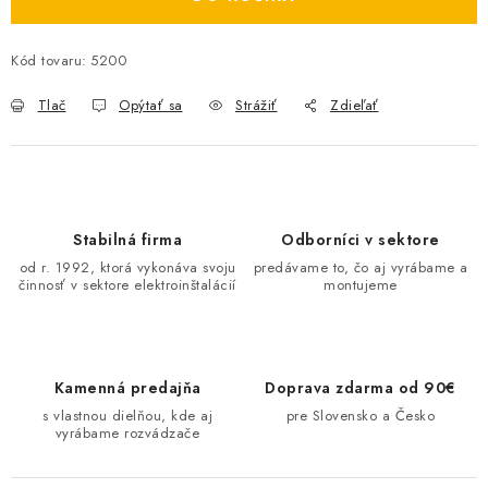
O NÁS
Kód tovaru:
5200
ČINNOSTI
Tlač
Opýtať sa
Strážiť
Zdieľať
REFERENCIE
KARIÉRA
Stabilná firma
Odborníci v sektore
VÝPREDAJ
od r. 1992, ktorá vykonáva svoju
predávame to, čo aj vyrábame a
činnosť v sektore elektroinštalácií
montujeme
B2B SEKCIA
Obchodné podmienky
Ochrana osobných údajov
Kamenná predajňa
Doprava zdarma od 90€
Reklamačný poriadok
Kontakt
s vlastnou dielňou, kde aj
pre Slovensko a Česko
vyrábame rozvádzače