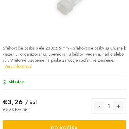
BATÉRIE A NABÍJAČKY
ELEKTRICKÉ VYKUROVANIE A VENTILÁCIA
NÁRADIE A KOTVIACI MATERIÁL
SVIETIDLÁ A SVETELNÉ ZDROJE
Sťahovacia páska biela 280x3,5 mm - Sťahovacie pásky su určené k
viazaniu, organizovaniu, upevňovaniu káblov, vedenia, hadíc alebo
rúr. Vnútorné ozubenie na páske zaručuje spoľahlivé zaistenie.
ÚLOŽNÝ MATERIÁL
Viac informácií
ZÁSUVKY A VYPÍNAČE
Skladom
DOMÁCNOSŤ
€3,26
/ bal
ELEKTROMEROVÉ ROZVÁDZAČE
€2,65 bez DPH
Jednotková cena:
OBCHOD
DO KOŠÍKA