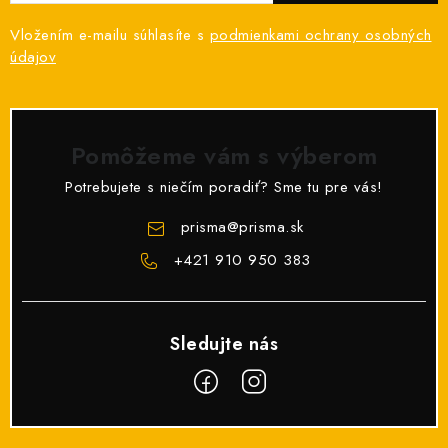
Vložením e-mailu súhlasíte s
podmienkami ochrany osobných
údajov
Pomôžeme vám s výberom
Potrebujete s niečím poradiť? Sme tu pre vás!
prisma
@
prisma.sk
+421 910 950 383
Z