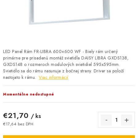
BATÉRIE A NABÍJAČKY
ELEKTRICKÉ VYKUROVANIE A VENTILÁCIA
NÁRADIE A KOTVIACI MATERIÁL
SVIETIDLÁ A SVETELNÉ ZDROJE
LED Panel Rám FR-LIBRA 600×600 WF - Biely rám určený
primárne pre prisadenú montáž svietidla DAISY LIBRA GXDS138,
GXDS148 o rozmeroch modulových svietidiel 595x595mm.
ÚLOŽNÝ MATERIÁL
Svietidlo sa do rámu nasunuje z bočnej strany. Driver sa položí
nastojato k rámu.
Viac informácií
ZÁSUVKY A VYPÍNAČE
Momentálne nedostupné
DOMÁCNOSŤ
ELEKTROMEROVÉ ROZVÁDZAČE
€21,70
/ ks
€17,64 bez DPH
OBCHOD
Jednotková cena: