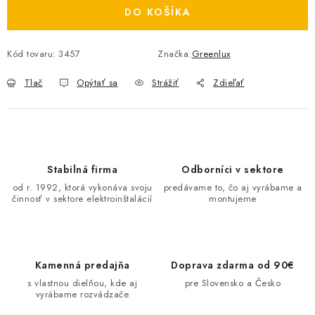
DO KOŠÍKA
O NÁS
ČINNOSTI
Kód tovaru:
3457
Značka:
Greenlux
Tlač
Opýtať sa
Strážiť
Zdieľať
REFERENCIE
KARIÉRA
VÝPREDAJ
Stabilná firma
Odborníci v sektore
od r. 1992, ktorá vykonáva svoju
predávame to, čo aj vyrábame a
B2B SEKCIA
činnosť v sektore elektroinštalácií
montujeme
Obchodné podmienky
Ochrana osobných údajov
Reklamačný poriadok
Kontakt
Kamenná predajňa
Doprava zdarma od 90€
s vlastnou dielňou, kde aj
pre Slovensko a Česko
vyrábame rozvádzače