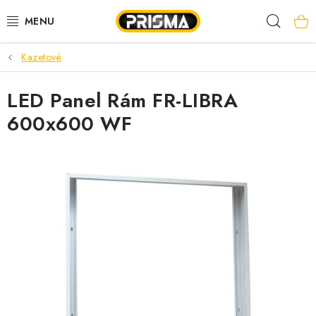
Prejsť
Hľad
na
obsah
Kazetové
AKCIE
LED Panel Rám FR-LIBRA
LED PÁSY
600x600 WF
MODULÁRNE PRÍSTROJE
ROZVÁDZAČE
KÁBLE A VODIČE
SVORKY, ROZBOČOVAČE A OSTATNÉ
BLESKOZVOD