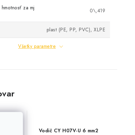
 hmotnosť za mj
0\,419
plast (PE, PP, PVC), XLPE
Všetky parametre
ovar
 4 mm2
Vodič CY H07V-U 6 mm2