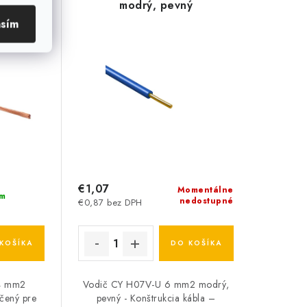
ybný
modrý, pevný
asím
€1,07
Momentálne
m
nedostupné
€0,87 bez DPH
KOŠÍKA
DO KOŠÍKA
4 mm2
Vodič CY H07V-U 6 mm2 modrý,
rčený pre
pevný - Konštrukcia kábla –