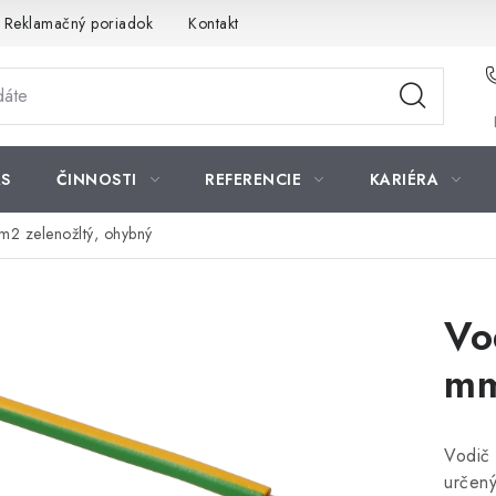
Reklamačný poriadok
Kontakt
S
ČINNOSTI
REFERENCIE
KARIÉRA
2 zelenožltý, ohybný
Vo
mm
Vodič
určený