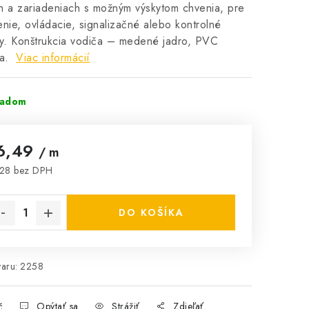
h a zariadeniach s možným výskytom chvenia, pre
enie, ovládacie, signalizačné alebo kontrolné
y. Konštrukcia vodiča – medené jadro, PVC
ia.
Viac informácií
ladom
6,49
/ m
28 bez DPH
notková cena:
DO KOŠÍKA
aru:
2258
č
Opýtať sa
Strážiť
Zdieľať