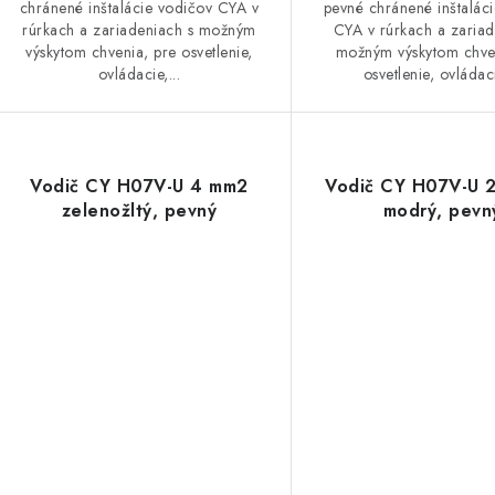
chránené inštalácie vodičov CYA v
pevné chránené inštalác
rúrkach a zariadeniach s možným
CYA v rúrkach a zariad
výskytom chvenia, pre osvetlenie,
možným výskytom chve
ovládacie,...
osvetlenie, ovládaci
Vodič CY H07V-U 4 mm2
Vodič CY H07V-U 
zelenožltý, pevný
modrý, pevn