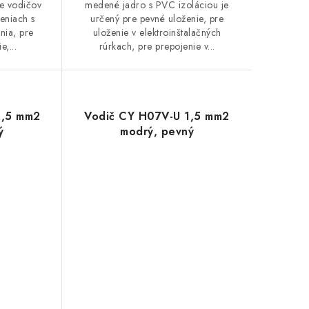
ie vodičov
medené jadro s PVC izoláciou je
eniach s
určený pre pevné uloženie, pre
nia, pre
uloženie v elektroinštalačných
e,...
rúrkach, pre prepojenie v...
2,5 mm2
Vodič CY H07V-U 1,5 mm2
ý
modrý, pevný