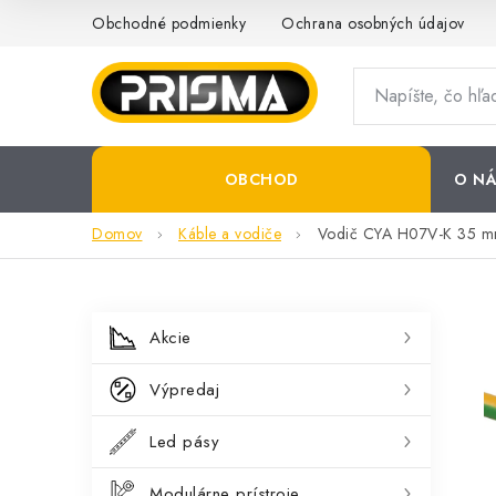
Prejsť
Obchodné podmienky
Ochrana osobných údajov
na
obsah
OBCHOD
O NÁ
Domov
Káble a vodiče
Vodič CYA H07V-K 35 mm
B
K
Preskočiť
Akcie
kategórie
a
o
Výpredaj
t
č
e
Led pásy
n
g
Modulárne prístroje