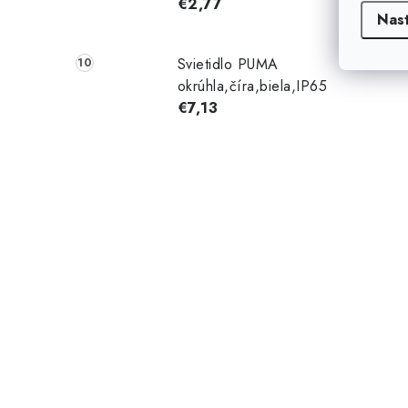
€2,77
Nas
Svietidlo PUMA
okrúhla,číra,biela,IP65
€7,13