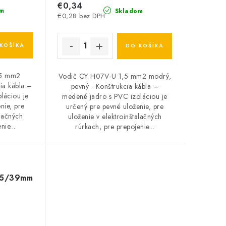
€0,34
m
Skladom
€0,28 bez DPH
KOŠÍKA
DO KOŠÍKA
,5 mm2
Vodič CY H07V-U 1,5 mm2 modrý,
ia kábla –
pevný - Konštrukcia kábla –
láciou je
medené jadro s PVC izoláciou je
nie, pre
určený pre pevné uloženie, pre
alačných
uloženie v elektroinštalačných
nie...
rúrkach, pre prepojenie...
 35/39mm