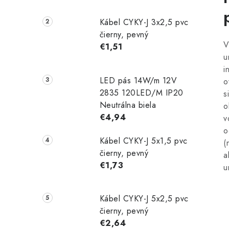
Kábel CYKY-J 3x2,5 pvc
čierny, pevný
V
€1,51
u
i
LED pás 14W/m 12V
o
2835 120LED/M IP20
s
Neutrálna biela
o
€4,94
v
o
Kábel CYKY-J 5x1,5 pvc
(
čierny, pevný
a
€1,73
u
Kábel CYKY-J 5x2,5 pvc
čierny, pevný
€2,64