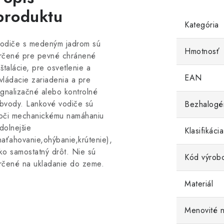
produktu
Kategória
odiče s medeným jadrom sú
Hmotnosť
rčené pre pevné chránené
nštalácie, pre osvetlenie a
EAN
vládacie zariadenia a pre
ignalizačné alebo kontrolné
bvody. Lankové vodiče sú
Bezhalogé
oči mechanickému namáhaniu
dolnejšie
Klasifikác
naťahovanie,ohýbanie,krútenie),
ko samostatný drôt. Nie sú
Kód výrob
rčené na ukladanie do zeme.
Materiál
Menovité n