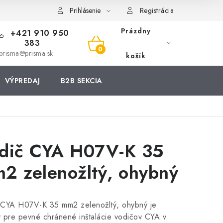
Prihlásenie
Registrácia
Prázdny
+421 910 950
383
NÁKUPNÝ
prisma@prisma.sk
košík
KOŠÍK
VÝPREDAJ
B2B SEKCIA
dič CYA H07V-K 35
2 zelenožltý, ohybný
 CYA H07V-K 35 mm2 zelenožltý, ohybný je
 pre pevné chránené inštalácie vodičov CYA v