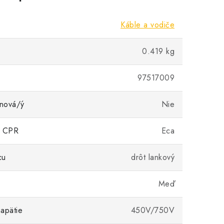
Káble a vodiče
0.419 kg
97517009
nová/ý
Nie
ia CPR
Eca
cu
drôt lankový
Meď
apätie
450V/750V