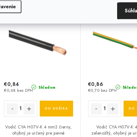
čierny, ohybný
zelenožltý, oh
tavenie
Súhl
€0,84
€0,86
Skladom
Sklado
€0,68 bez DPH
€0,70 bez DPH
DO KOŠÍKA
DO 
Vodič CYA H07V-K 4 mm2 čierny,
Vodič CYA H07V-K 
ohybný je určený pre pevné
zelenožltý, ohybný je u