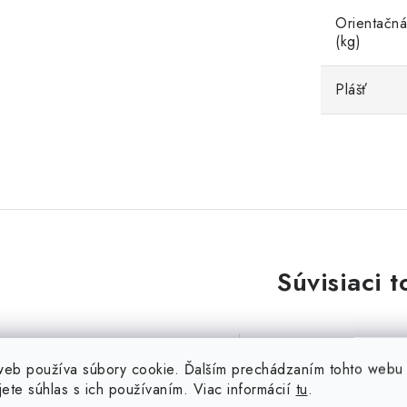
Orientačná
(kg)
Plášť
Súvisiaci t
web používa súbory cookie. Ďalším prechádzaním tohto webu
jete súhlas s ich používaním. Viac informácií
tu
.
Vodič CYA H07V-K 4 mm2
Vodič CYA H07V-K