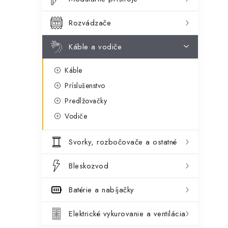
ý
ó
p
r
Rozvádzače
a
i
Káble a vodiče
e
n
Káble
e
Príslušenstvo
l
Predlžovačky
Vodiče
Svorky, rozbočovače a ostatné
Bleskozvod
Batérie a nabíjačky
Elektrické vykurovanie a ventilácia