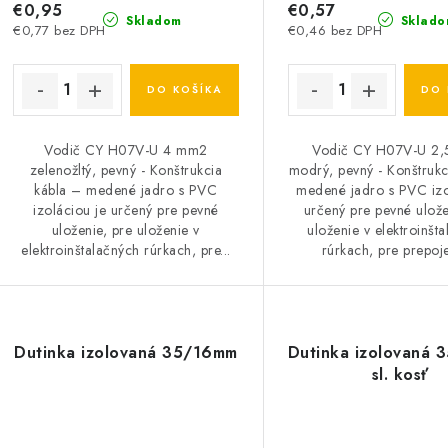
€0,95
€0,57
Skladom
Sklado
€0,77 bez DPH
€0,46 bez DPH
DO KOŠÍKA
DO 
Vodič CY H07V-U 4 mm2
Vodič CY H07V-U 2
zelenožltý, pevný - Konštrukcia
modrý, pevný - Konštrukc
kábla – medené jadro s PVC
medené jadro s PVC izo
izoláciou je určený pre pevné
určený pre pevné ulože
uloženie, pre uloženie v
uloženie v elektroinšt
elektroinštalačných rúrkach, pre...
rúrkach, pre prepoje
Dutinka izolovaná 35/16mm
Dutinka izolovaná
sl. kosť