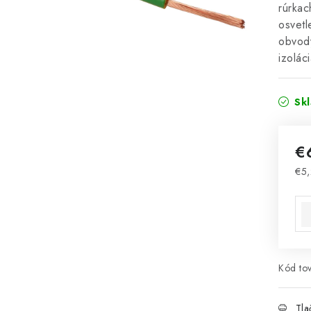
rúrkac
osvetl
obvod
izolác
Sk
€
€5,
Jed
Kód tov
Tla