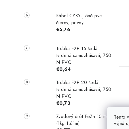
Kábel CYKY-J 5x6 pvc
čierny, pevný
€5,76
Trubka FXP 16 šedá
tvrdená samozhášavá, 750
N PVC
€0,64
Trubka FXP 20 šedá
tvrdená samozhášavá, 750
N PVC
€0,73
Zvodový drôt FeZn 10 mm
Tento 
vyjadru
(1kg 1,61m)