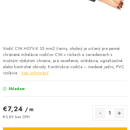
BATÉRIE A NABÍJAČKY
ELEKTRICKÉ VYKUROVANIE A VENTILÁCIA
NÁRADIE A KOTVIACI MATERIÁL
SVIETIDLÁ A SVETELNÉ ZDROJE
Vodič CYA H07V-K 35 mm2 čierny, ohybný je určený pre pevné
chránené inštalácie vodičov CYA v rúrkach a zariadeniach s
možným výskytom chvenia, pre osvetlenie, ovládacie, signalizačné
ÚLOŽNÝ MATERIÁL
alebo kontrolné obvody. Konštrukcia vodiča – medené jadro, PVC
izolácia.
Viac informácií
ZÁSUVKY A VYPÍNAČE
Skladom
DOMÁCNOSŤ
ELEKTROMEROVÉ ROZVÁDZAČE
€7,24
/ m
€5,89 bez DPH
OBCHOD
Jednotková cena: