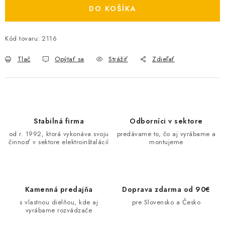
DO KOŠÍKA
O NÁS
ČINNOSTI
Kód tovaru:
2116
Tlač
Opýtať sa
Strážiť
Zdieľať
REFERENCIE
KARIÉRA
VÝPREDAJ
Stabilná firma
Odborníci v sektore
od r. 1992, ktorá vykonáva svoju
predávame to, čo aj vyrábame a
B2B SEKCIA
činnosť v sektore elektroinštalácií
montujeme
Obchodné podmienky
Ochrana osobných údajov
Reklamačný poriadok
Kontakt
Kamenná predajňa
Doprava zdarma od 90€
s vlastnou dielňou, kde aj
pre Slovensko a Česko
vyrábame rozvádzače