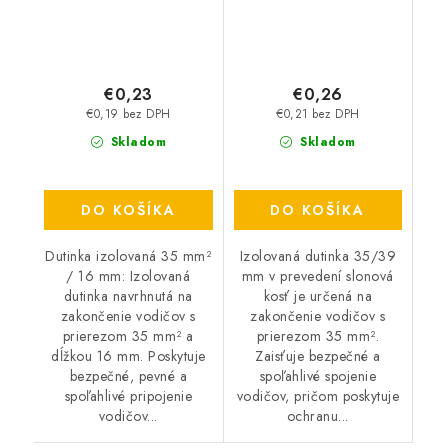
€0,23
€0,26
€0,19 bez DPH
€0,21 bez DPH
Skladom
Skladom
DO KOŠÍKA
DO KOŠÍKA
Dutinka izolovaná 35 mm²
Izolovaná dutinka 35/39
/ 16 mm: Izolovaná
mm v prevedení slonová
dutinka navrhnutá na
kosť je určená na
zakončenie vodičov s
zakončenie vodičov s
prierezom 35 mm² a
prierezom 35 mm².
dĺžkou 16 mm. Poskytuje
Zaisťuje bezpečné a
bezpečné, pevné a
spoľahlivé spojenie
spoľahlivé pripojenie
vodičov, pričom poskytuje
vodičov...
ochranu...