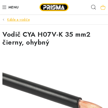
Prejsť
Hľad
na
obsah
Káble a vodiče
AKCIE
Vodič CYA H07V-K 35 mm2
LED PÁSY
čierny, ohybný
MODULÁRNE PRÍSTROJE
ROZVÁDZAČE
KÁBLE A VODIČE
SVORKY, ROZBOČOVAČE A OSTATNÉ
BLESKOZVOD