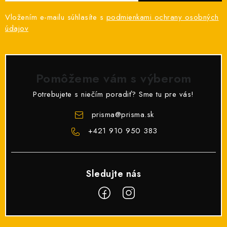
Vložením e-mailu súhlasíte s
podmienkami ochrany osobných
údajov
Pomôžeme vám s výberom
Potrebujete s niečím poradiť? Sme tu pre vás!
prisma
@
prisma.sk
+421 910 950 383
Z