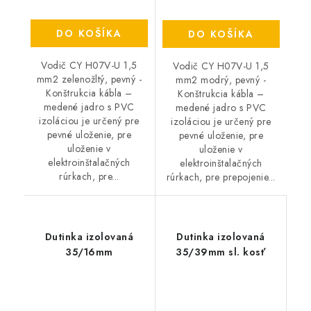
DO KOŠÍKA
DO KOŠÍKA
Vodič CY H07V-U 1,5
Vodič CY H07V-U 1,5
mm2 zelenožltý, pevný -
mm2 modrý, pevný -
Konštrukcia kábla –
Konštrukcia kábla –
medené jadro s PVC
medené jadro s PVC
izoláciou je určený pre
izoláciou je určený pre
pevné uloženie, pre
pevné uloženie, pre
uloženie v
uloženie v
elektroinštalačných
elektroinštalačných
rúrkach, pre...
rúrkach, pre prepojenie...
Dutinka izolovaná
Dutinka izolovaná
35/16mm
35/39mm sl. kosť