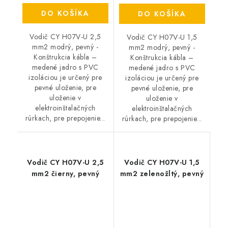
DO KOŠÍKA
DO KOŠÍKA
Vodič CY H07V-U 2,5
Vodič CY H07V-U 1,5
mm2 modrý, pevný -
mm2 modrý, pevný -
Konštrukcia kábla –
Konštrukcia kábla –
medené jadro s PVC
medené jadro s PVC
izoláciou je určený pre
izoláciou je určený pre
pevné uloženie, pre
pevné uloženie, pre
uloženie v
uloženie v
elektroinštalačných
elektroinštalačných
rúrkach, pre prepojenie...
rúrkach, pre prepojenie...
Vodič CY H07V-U 2,5
Vodič CY H07V-U 1,5
mm2 čierny, pevný
mm2 zelenožltý, pevný