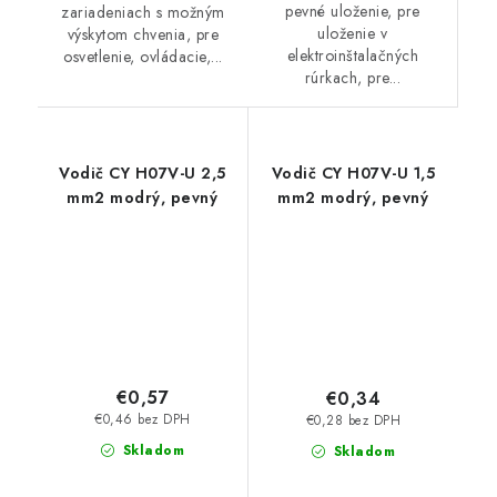
pevné uloženie, pre
zariadeniach s možným
uloženie v
výskytom chvenia, pre
elektroinštalačných
osvetlenie, ovládacie,...
rúrkach, pre...
Vodič CY H07V-U 2,5
Vodič CY H07V-U 1,5
mm2 modrý, pevný
mm2 modrý, pevný
€0,57
€0,34
€0,46 bez DPH
€0,28 bez DPH
Skladom
Skladom