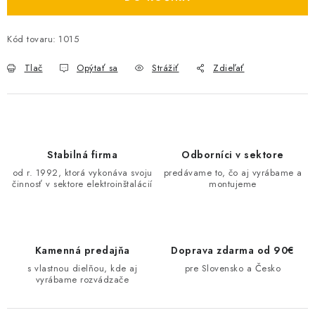
O NÁS
Kód tovaru:
1015
ČINNOSTI
Tlač
Opýtať sa
Strážiť
Zdieľať
REFERENCIE
KARIÉRA
Stabilná firma
Odborníci v sektore
VÝPREDAJ
od r. 1992, ktorá vykonáva svoju
predávame to, čo aj vyrábame a
činnosť v sektore elektroinštalácií
montujeme
B2B SEKCIA
Obchodné podmienky
Ochrana osobných údajov
Kamenná predajňa
Doprava zdarma od 90€
Reklamačný poriadok
Kontakt
s vlastnou dielňou, kde aj
pre Slovensko a Česko
vyrábame rozvádzače