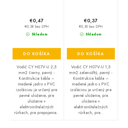
€0,47
€0,37
€0,38 bez DPH
€0,30 bez DPH
Skladom
Skladom
DO KOŠÍKA
DO KOŠÍKA
Vodič CY H07V-U 2,5
Vodič CY H07V-U 1,5
mm2 čierny, pevný -
mm2 zelenožltý, pevný -
Konštrukcia kábla –
Konštrukcia kábla –
medené jadro s PVC
medené jadro s PVC
izoláciou je určený pre
izoláciou je určený pre
pevné uloženie, pre
pevné uloženie, pre
uloženie v
uloženie v
elektroinštalačných
elektroinštalačných
rúrkach, pre prepojenie...
rúrkach, pre...