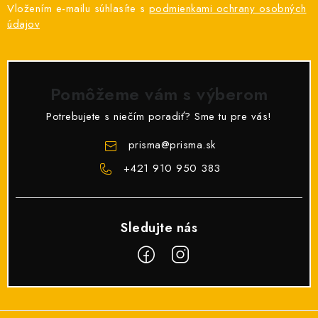
Vložením e-mailu súhlasíte s
podmienkami ochrany osobných
údajov
Pomôžeme vám s výberom
Potrebujete s niečím poradiť? Sme tu pre vás!
prisma
@
prisma.sk
+421 910 950 383
Z
á