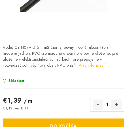
BATÉRIE A NABÍJAČKY
ELEKTRICKÉ VYKUROVANIE A VENTILÁCIA
NÁRADIE A KOTVIACI MATERIÁL
SVIETIDLÁ A SVETELNÉ ZDROJE
Vodič CY H07V-U 6 mm2 čierny, pevný - Konštrukcia kábla –
medené jadro s PVC izoláciou je určený pre pevné uloženie, pre
uloženie v elektroinštalačných rúrkach, pre prepojenie v
ÚLOŽNÝ MATERIÁL
rozvádzačoch. výplňový obal, PVC plásť.
Viac informácií
ZÁSUVKY A VYPÍNAČE
Skladom
DOMÁCNOSŤ
€1,39
/ m
ELEKTROMEROVÉ ROZVÁDZAČE
€1,13 bez DPH
Jednotková cena:
OBCHOD
DO KOŠÍKA