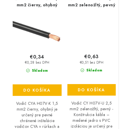
mm2 čierny, ohybný
mm2 zelenožltý, pevný
€0,63
€0,34
€0,51 bez DPH
€0,28 bez DPH
Skladom
Skladom
DO KOŠÍKA
DO KOŠÍKA
Vodič CY H07V-U 2,5
Vodič CYA H07V-K 1,5
mm2 zelenožltý, pevný -
mm2 čierny, ohybný je
Konštrukcia kábla –
určený pre pevné
medené jadro s PVC
chránené inštalácie
izoláciou je určený pre
vodičov CYA v rúrkach a