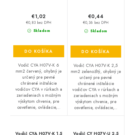
€1,02
€0,44
€0,83 bez DPH
€0,36 bez DPH
Skladom
Skladom
DO KOŠÍKA
DO KOŠÍKA
Vodič CYA H07V-K 6
Vodič CYA H07V-K 2,5
mm2 červený, ohybný je
mm2 zelenožltý, ohybný je
určený pre pevné
určený pre pevné
chránené inštalácie
chránené inštalácie
vodičov CYA v rúrkach a
vodičov CYA v rúrkach a
zariadeniach s možným
zariadeniach s možným
výskytom chvenia, pre
výskytom chvenia, pre
osvetlenie, ovládacie,...
osvetlenie, ovládacie,...
Vodič CYA H07V-K 1,5
Vodič CY H07V-U 2,5