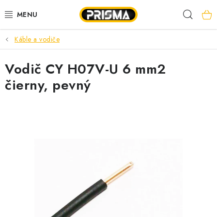
Prejsť
Hľad
na
obsah
Káble a vodiče
AKCIE
Vodič CY H07V-U 6 mm2
LED PÁSY
čierny, pevný
MODULÁRNE PRÍSTROJE
ROZVÁDZAČE
KÁBLE A VODIČE
SVORKY, ROZBOČOVAČE A OSTATNÉ
BLESKOZVOD