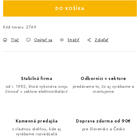
O NÁS
DO KOŠÍKA
ČINNOSTI
Kód tovaru:
2769
REFERENCIE
Tlač
Opýtať sa
Strážiť
Zdieľať
KARIÉRA
VÝPREDAJ
Stabilná firma
Odborníci v sektore
od r. 1992, ktorá vykonáva svoju
predávame to, čo aj vyrábame a
B2B SEKCIA
činnosť v sektore elektroinštalácií
montujeme
Obchodné podmienky
Ochrana osobných údajov
Reklamačný poriadok
Kontakt
Kamenná predajňa
Doprava zdarma od 90€
s vlastnou dielňou, kde aj
pre Slovensko a Česko
vyrábame rozvádzače