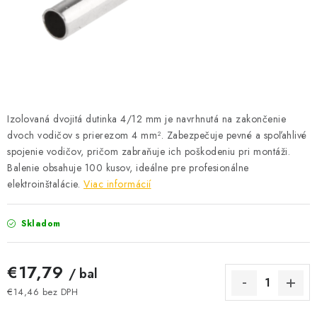
BATÉRIE A NABÍJAČKY
ELEKTRICKÉ VYKUROVANIE A VENTILÁCIA
NÁRADIE A KOTVIACI MATERIÁL
SVIETIDLÁ A SVETELNÉ ZDROJE
Izolovaná dvojitá dutinka 4/12 mm je navrhnutá na zakončenie
dvoch vodičov s prierezom 4 mm². Zabezpečuje pevné a spoľahlivé
ÚLOŽNÝ MATERIÁL
spojenie vodičov, pričom zabraňuje ich poškodeniu pri montáži.
Balenie obsahuje 100 kusov, ideálne pre profesionálne
elektroinštalácie.
Viac informácií
ZÁSUVKY A VYPÍNAČE
DOMÁCNOSŤ
Skladom
ELEKTROMEROVÉ ROZVÁDZAČE
€17,79
/ bal
€14,46 bez DPH
OBCHOD
Jednotková cena: