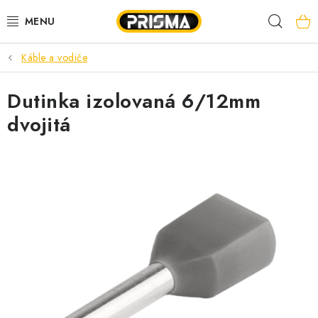
Prejsť
Hľad
na
obsah
Káble a vodiče
AKCIE
Dutinka izolovaná 6/12mm
LED PÁSY
dvojitá
MODULÁRNE PRÍSTROJE
ROZVÁDZAČE
KÁBLE A VODIČE
SVORKY, ROZBOČOVAČE A OSTATNÉ
BLESKOZVOD