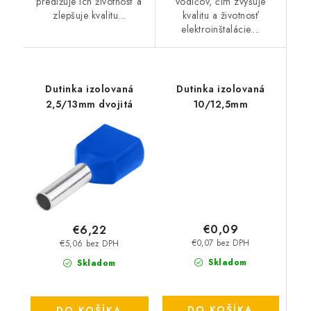
predlžuje ich životnosť a
vodičov, čím zvyšuje
zlepšuje kvalitu...
kvalitu a životnosť
elektroinštalácie....
Dutinka izolovaná
Dutinka izolovaná
2,5/13mm dvojitá
10/12,5mm
€0,09
€6,22
€0,07 bez DPH
€5,06 bez DPH
Skladom
Skladom
DO KOŠÍKA
DO KOŠÍKA