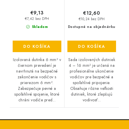
€9,13
€12,60
€7,42 bez DPH
€10,24 bez DPH
Skladom
Dostupné na objednávku
DO KOŠÍKA
DO KOŠÍKA
Izolovaná dutinka 6 mm² v
Sada izolovaných dutiniek
čiernom prevedení je
4 – 16 mm² je určená na
navrhnutá na bezpečné
profesionálne ukončenie
zakončenie vodičov s
vodičov pre bezpečné a
prierezom 6 mm².
spoľahlivé pripojenie.
Zabezpečuje pevné a
Obsahuje rôzne veľkosti
spoľahlivé spojenie, ktoré
dutiniek, ktoré zlepšujú
chráni vodiče pred...
vodivosť...