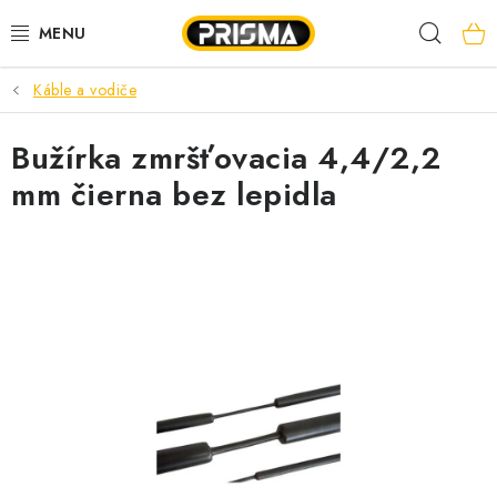
Prejsť
Hľad
na
obsah
Káble a vodiče
AKCIE
Bužírka zmršťovacia 4,4/2,2
LED PÁSY
mm čierna bez lepidla
MODULÁRNE PRÍSTROJE
ROZVÁDZAČE
KÁBLE A VODIČE
SVORKY, ROZBOČOVAČE A OSTATNÉ
BLESKOZVOD