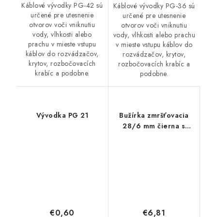
Káblové vývodky PG-42 sú
Káblové vývodky PG-36 sú
určené pre utesnenie
určené pre utesnenie
otvorov voči vniknutiu
otvorov voči vniknutiu
vody, vlhkosti alebo
vody, vlhkosti alebo prachu
prachu v mieste vstupu
v mieste vstupu káblov do
káblov do rozvádzačov,
rozvádzačov, krytov,
krytov, rozbočovacích
rozbočovacích krabíc a
krabíc a podobne.
podobne.
Vývodka PG 21
Bužírka zmršťovacia
28/6 mm čierna s
lepidlom strednostená
(Kópia)
€0,60
€6,81