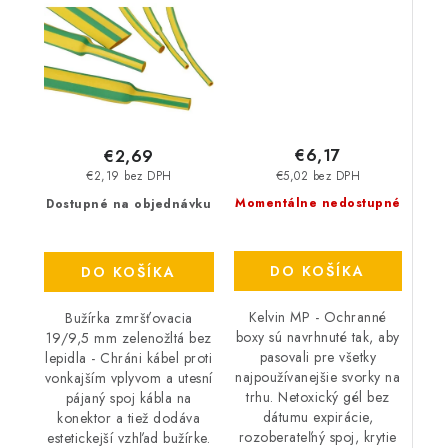
€6,17
€2,69
€5,02 bez DPH
€2,19 bez DPH
Momentálne nedostupné
Dostupné na objednávku
DO KOŠÍKA
DO KOŠÍKA
Kelvin MP - Ochranné
Bužírka zmršťovacia
boxy sú navrhnuté tak, aby
19/9,5 mm zelenožltá bez
pasovali pre všetky
lepidla - Chráni kábel proti
najpoužívanejšie svorky na
vonkajším vplyvom a utesní
trhu. Netoxický gél bez
pájaný spoj kábla na
dátumu expirácie,
konektor a tiež dodáva
rozoberateľný spoj, krytie
estetickejší vzhľad bužírke.