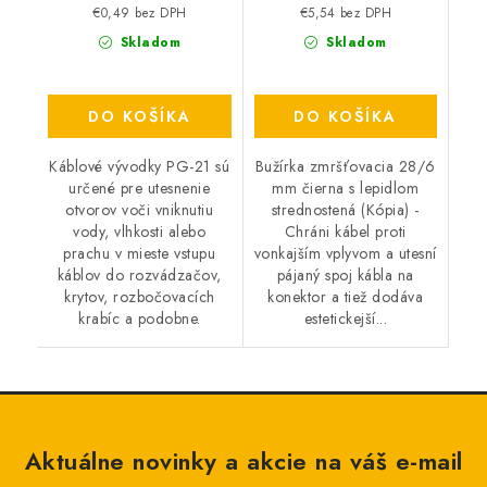
€0,49 bez DPH
€5,54 bez DPH
Skladom
Skladom
DO KOŠÍKA
DO KOŠÍKA
Káblové vývodky PG-21 sú
Bužírka zmršťovacia 28/6
určené pre utesnenie
mm čierna s lepidlom
otvorov voči vniknutiu
strednostená (Kópia) -
vody, vlhkosti alebo
Chráni kábel proti
prachu v mieste vstupu
vonkajším vplyvom a utesní
káblov do rozvádzačov,
pájaný spoj kábla na
krytov, rozbočovacích
konektor a tiež dodáva
krabíc a podobne.
estetickejší...
Aktuálne novinky a akcie na váš e-mail