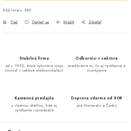
O NÁS
Kód tovaru:
589
ČINNOSTI
Tlač
Opýtať sa
Strážiť
Zdieľať
REFERENCIE
KARIÉRA
Stabilná firma
Odborníci v sektore
od r. 1992, ktorá vykonáva svoju
predávame to, čo aj vyrábame a
VÝPREDAJ
činnosť v sektore elektroinštalácií
montujeme
B2B SEKCIA
Kamenná predajňa
Doprava zdarma od 90€
Obchodné podmienky
Ochrana osobných údajov
s vlastnou dielňou, kde aj
pre Slovensko a Česko
Reklamačný poriadok
Kontakt
vyrábame rozvádzače