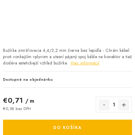
BATÉRIE A NABÍJAČKY
ELEKTRICKÉ VYKUROVANIE A VENTILÁCIA
NÁRADIE A KOTVIACI MATERIÁL
SVIETIDLÁ A SVETELNÉ ZDROJE
Bužírka zmršťovacia 4,4/2,2 mm čierna bez lepidla - Chráni kábel
proti vonkajším vplyvom a utesní pájaný spoj kábla na konektor a tiež
dodáva estetickejší vzhľad bužírke.
ÚLOŽNÝ MATERIÁL
Viac informácií
ZÁSUVKY A VYPÍNAČE
Dostupné na objednávku
DOMÁCNOSŤ
€0,71
/ m
€0,58 bez DPH
ELEKTROMEROVÉ ROZVÁDZAČE
Jednotková cena:
OBCHOD
DO KOŠÍKA