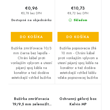
€0,96
€10,73
€0,78 bez DPH
€8,72 bez DPH
Dostupné na objednávku
Skladom
DO KOŠÍKA
DO KOŠÍKA
Bužírka zmršťovacia 10/3
Bužírka popisovacia žltá
mm čierna bez lepidla -
10 mm - Chráni kábel
Chráni kábel proti
proti vonkajším vplyvom a
vonkajším vplyvom a utesní
utesní pájaný spoj kábla na
pájaný spoj kábla na
konektor a tiež dodáva
konektor a tiež dodáva
estetickejší vzhľad káblu
estetickejší vzhľad bužírke.
vďaka popisovacej bužírke.
Bužírka zmršťovacia
Ochranný gélový box
19/9,5 mm zelenožltá
Kelvin MP
bez lepidla