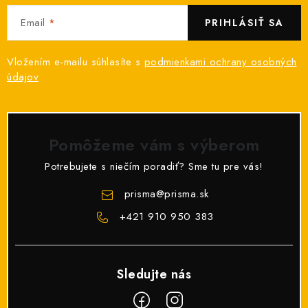
O NÁS
Email
PRIHLÁSIŤ SA
ČINNOSTI
Vložením e-mailu súhlasíte s
podmienkami ochrany osobných
údajov
REFERENCIE
KARIÉRA
Pomôžeme vám s výberom
VÝPREDAJ
Potrebujete s niečím poradiť? Sme tu pre vás!
B2B SEKCIA
prisma
@
prisma.sk
+421 910 950 383
Obchodné podmienky
Ochrana osobných údajov
Reklamačný poriadok
Kontakt