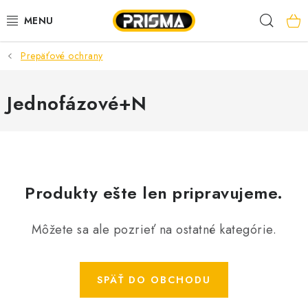
Prejsť
Hľad
na
obsah
Prepäťové ochrany
AKCIE
LED PÁSY
Jednofázové+N
MODULÁRNE PRÍSTROJE
ROZVÁDZAČE
Produkty ešte len pripravujeme.
KÁBLE A VODIČE
Môžete sa ale pozrieť na ostatné kategórie.
SVORKY, ROZBOČOVAČE A OSTATNÉ
BLESKOZVOD
SPÄŤ DO OBCHODU