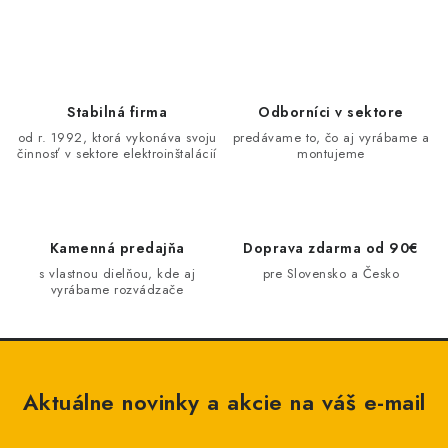
BATÉRIE A NABÍJAČKY
ELEKTRICKÉ VYKUROVANIE A VENTILÁCIA
NÁRADIE A KOTVIACI MATERIÁL
Stabilná firma
Odborníci v sektore
od r. 1992, ktorá vykonáva svoju
predávame to, čo aj vyrábame a
činnosť v sektore elektroinštalácií
montujeme
SVIETIDLÁ A SVETELNÉ ZDROJE
ÚLOŽNÝ MATERIÁL
Kamenná predajňa
Doprava zdarma od 90€
ZÁSUVKY A VYPÍNAČE
s vlastnou dielňou, kde aj
pre Slovensko a Česko
vyrábame rozvádzače
DOMÁCNOSŤ
ELEKTROMEROVÉ ROZVÁDZAČE
Aktuálne novinky a akcie na váš e-mail
OBCHOD