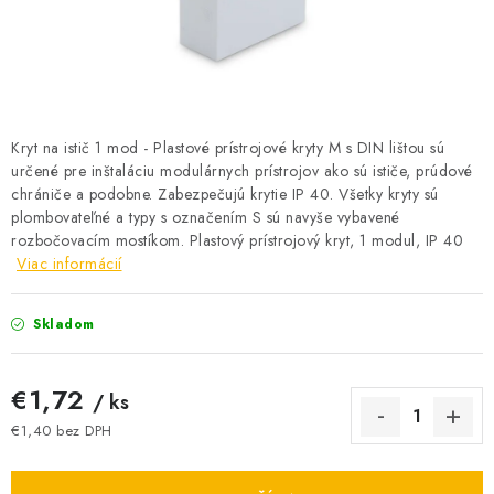
BATÉRIE A NABÍJAČKY
ELEKTRICKÉ VYKUROVANIE A VENTILÁCIA
NÁRADIE A KOTVIACI MATERIÁL
Kryt na istič 1 mod - Plastové prístrojové kryty M s DIN lištou sú
určené pre inštaláciu modulárnych prístrojov ako sú ističe, prúdové
SVIETIDLÁ A SVETELNÉ ZDROJE
chrániče a podobne. Zabezpečujú krytie IP 40. Všetky kryty sú
plombovateľné a typy s označením S sú navyše vybavené
ÚLOŽNÝ MATERIÁL
rozbočovacím mostíkom. Plastový prístrojový kryt, 1 modul, IP 40
Viac informácií
ZÁSUVKY A VYPÍNAČE
Skladom
DOMÁCNOSŤ
€1,72
/ ks
ELEKTROMEROVÉ ROZVÁDZAČE
€1,40 bez DPH
Jednotková cena:
OBCHOD