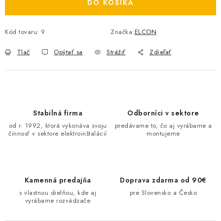
DO KOŠÍKA
O NÁS
Kód tovaru:
9
Značka:
ELCON
ČINNOSTI
Tlač
Opýtať sa
Strážiť
Zdieľať
REFERENCIE
KARIÉRA
VÝPREDAJ
Stabilná firma
Odborníci v sektore
od r. 1992, ktorá vykonáva svoju
predávame to, čo aj vyrábame a
činnosť v sektore elektroinštalácií
montujeme
B2B SEKCIA
Obchodné podmienky
Ochrana osobných údajov
Kamenná predajňa
Doprava zdarma od 90€
Reklamačný poriadok
Kontakt
s vlastnou dielňou, kde aj
pre Slovensko a Česko
vyrábame rozvádzače