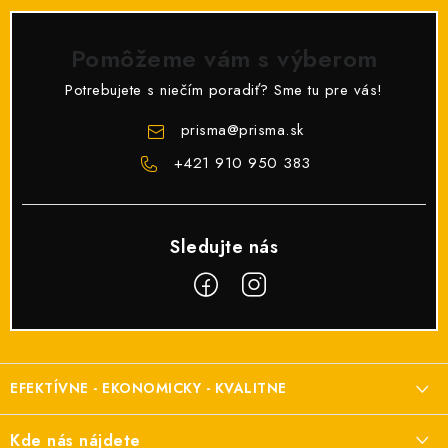
Pomôžeme vám s výberom
Potrebujete s niečím poradiť? Sme tu pre vás!
prisma
@
prisma.sk
+421 910 950 383
Z
á
EFEKTÍVNE - EKONOMICKY - KVALITNE
p
ä
Elektroinštalačný materiál
Kde nás nájdete