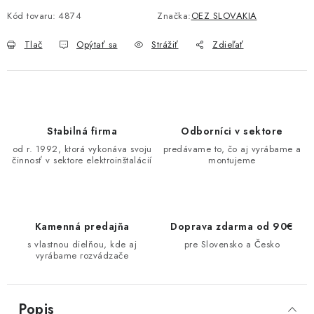
O NÁS
Kód tovaru:
4874
Značka:
OEZ SLOVAKIA
Tlač
Opýtať sa
Strážiť
Zdieľať
ČINNOSTI
REFERENCIE
KARIÉRA
Stabilná firma
Odborníci v sektore
od r. 1992, ktorá vykonáva svoju
predávame to, čo aj vyrábame a
VÝPREDAJ
činnosť v sektore elektroinštalácií
montujeme
B2B SEKCIA
Kamenná predajňa
Doprava zdarma od 90€
Obchodné podmienky
Ochrana osobných údajov
s vlastnou dielňou, kde aj
pre Slovensko a Česko
vyrábame rozvádzače
Reklamačný poriadok
Kontakt
Popis