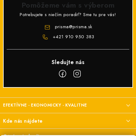
Pomôžeme vám s výberom
Potrebujete s niečím poradiť? Sme tu pre vás!
prisma
@
prisma.sk
+421 910 950 383
Z
á
EFEKTÍVNE - EKONOMICKY - KVALITNE
p
ä
Elektroinštalačný materiál
Kde nás nájdete
t
a elektroinštalácie
i
Prisma Elektro s.r.o.