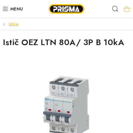
Prejsť
Hľad
na
obsah
Ističe
AKCIE
Istič OEZ LTN 80A/ 3P B 10kA
LED PÁSY
MODULÁRNE PRÍSTROJE
ROZVÁDZAČE
KÁBLE A VODIČE
SVORKY, ROZBOČOVAČE A OSTATNÉ
BLESKOZVOD