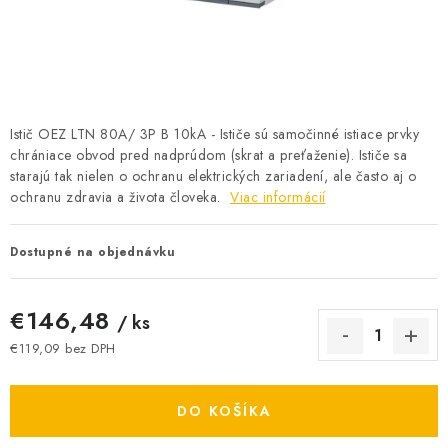
BATÉRIE A NABÍJAČKY
ELEKTRICKÉ VYKUROVANIE A VENTILÁCIA
NÁRADIE A KOTVIACI MATERIÁL
Istič OEZ LTN 80A/ 3P B 10kA - Ističe sú samočinné istiace prvky
chrániace obvod pred nadprúdom (skrat a preťaženie). Ističe sa
SVIETIDLÁ A SVETELNÉ ZDROJE
starajú tak nielen o ochranu elektrických zariadení, ale často aj o
ochranu zdravia a života človeka.
Viac informácií
ÚLOŽNÝ MATERIÁL
Dostupné na objednávku
ZÁSUVKY A VYPÍNAČE
€146,48
DOMÁCNOSŤ
/ ks
€119,09 bez DPH
ELEKTROMEROVÉ ROZVÁDZAČE
Jednotková cena:
DO KOŠÍKA
OBCHOD