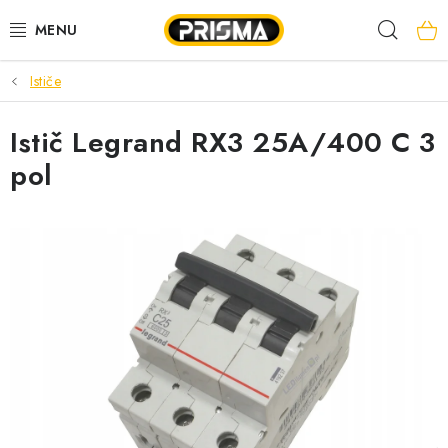
Prejsť
Hľad
na
obsah
Ističe
AKCIE
Istič Legrand RX3 25A/400 C 3
LED PÁSY
pol
MODULÁRNE PRÍSTROJE
ROZVÁDZAČE
KÁBLE A VODIČE
SVORKY, ROZBOČOVAČE A OSTATNÉ
BLESKOZVOD