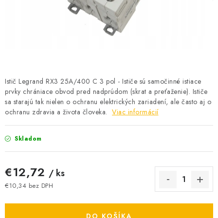
BATÉRIE A NABÍJAČKY
ELEKTRICKÉ VYKUROVANIE A VENTILÁCIA
NÁRADIE A KOTVIACI MATERIÁL
SVIETIDLÁ A SVETELNÉ ZDROJE
Istič Legrand RX3 25A/400 C 3 pol - Ističe sú samočinné istiace
prvky chrániace obvod pred nadprúdom (skrat a preťaženie). Ističe
sa starajú tak nielen o ochranu elektrických zariadení, ale často aj o
ÚLOŽNÝ MATERIÁL
ochranu zdravia a života človeka.
Viac informácií
ZÁSUVKY A VYPÍNAČE
Skladom
DOMÁCNOSŤ
€12,72
/ ks
ELEKTROMEROVÉ ROZVÁDZAČE
€10,34 bez DPH
Jednotková cena:
OBCHOD
DO KOŠÍKA