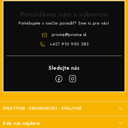
Pomôžeme vám s výberom
Potrebujete s niečím poradiť? Sme tu pre vás!
prisma
@
prisma.sk
+421 910 950 383
Z
á
EFEKTÍVNE - EKONOMICKY - KVALITNE
p
ä
Elektroinštalačný materiál
Kde nás nájdete
t
a elektroinštalácie