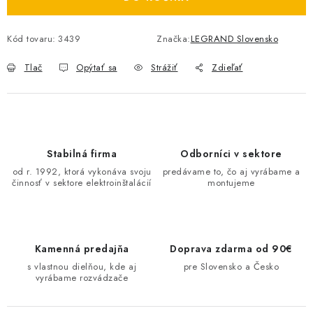
O NÁS
Kód tovaru:
3439
Značka:
LEGRAND Slovensko
ČINNOSTI
Tlač
Opýtať sa
Strážiť
Zdieľať
REFERENCIE
KARIÉRA
Stabilná firma
Odborníci v sektore
VÝPREDAJ
od r. 1992, ktorá vykonáva svoju
predávame to, čo aj vyrábame a
činnosť v sektore elektroinštalácií
montujeme
B2B SEKCIA
Obchodné podmienky
Ochrana osobných údajov
Kamenná predajňa
Doprava zdarma od 90€
Reklamačný poriadok
Kontakt
s vlastnou dielňou, kde aj
pre Slovensko a Česko
vyrábame rozvádzače