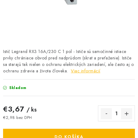
BATÉRIE A NABÍJAČKY
ELEKTRICKÉ VYKUROVANIE A VENTILÁCIA
NÁRADIE A KOTVIACI MATERIÁL
SVIETIDLÁ A SVETELNÉ ZDROJE
Istič Legrand RX3 16A/230 C 1 pol - Ističe sú samočinné istiace
prvky chrániace obvod pred nadprúdom (skrat a preťaženie). Ističe
sa starajú tak nielen o ochranu elektrických zariadení, ale často aj o
ÚLOŽNÝ MATERIÁL
ochranu zdravia a života človeka.
Viac informácií
ZÁSUVKY A VYPÍNAČE
Skladom
DOMÁCNOSŤ
€3,67
/ ks
ELEKTROMEROVÉ ROZVÁDZAČE
€2,98 bez DPH
Jednotková cena:
OBCHOD
DO KOŠÍKA