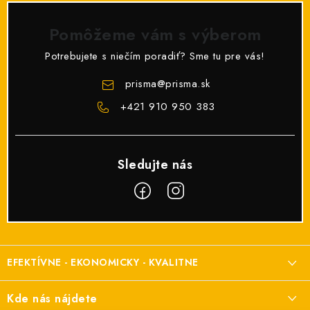
Pomôžeme vám s výberom
Potrebujete s niečím poradiť? Sme tu pre vás!
prisma
@
prisma.sk
+421 910 950 383
Z
á
EFEKTÍVNE - EKONOMICKY - KVALITNE
p
ä
Elektroinštalačný materiál
Kde nás nájdete
t
a elektroinštalácie