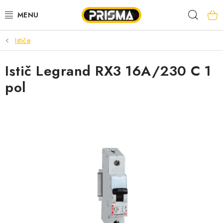
Prejsť
Hľad
na
obsah
Ističe
AKCIE
Istič Legrand RX3 16A/230 C 1
LED PÁSY
pol
MODULÁRNE PRÍSTROJE
ROZVÁDZAČE
KÁBLE A VODIČE
SVORKY, ROZBOČOVAČE A OSTATNÉ
BLESKOZVOD