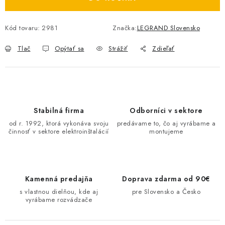
O NÁS
Kód tovaru:
2981
Značka:
LEGRAND Slovensko
ČINNOSTI
Tlač
Opýtať sa
Strážiť
Zdieľať
REFERENCIE
KARIÉRA
Stabilná firma
Odborníci v sektore
VÝPREDAJ
od r. 1992, ktorá vykonáva svoju
predávame to, čo aj vyrábame a
činnosť v sektore elektroinštalácií
montujeme
B2B SEKCIA
Obchodné podmienky
Ochrana osobných údajov
Kamenná predajňa
Doprava zdarma od 90€
Reklamačný poriadok
Kontakt
s vlastnou dielňou, kde aj
pre Slovensko a Česko
vyrábame rozvádzače