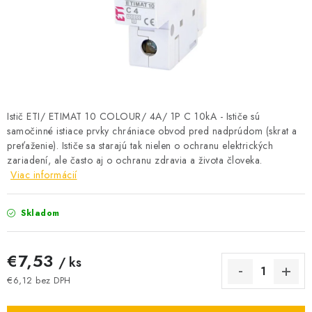
BATÉRIE A NABÍJAČKY
ELEKTRICKÉ VYKUROVANIE A VENTILÁCIA
NÁRADIE A KOTVIACI MATERIÁL
SVIETIDLÁ A SVETELNÉ ZDROJE
Istič ETI/ ETIMAT 10 COLOUR/ 4A/ 1P C 10kA - Ističe sú
samočinné istiace prvky chrániace obvod pred nadprúdom (skrat a
preťaženie). Ističe sa starajú tak nielen o ochranu elektrických
ÚLOŽNÝ MATERIÁL
zariadení, ale často aj o ochranu zdravia a života človeka.
Viac informácií
ZÁSUVKY A VYPÍNAČE
Skladom
DOMÁCNOSŤ
ELEKTROMEROVÉ ROZVÁDZAČE
€7,53
/ ks
€6,12 bez DPH
OBCHOD
Jednotková cena: