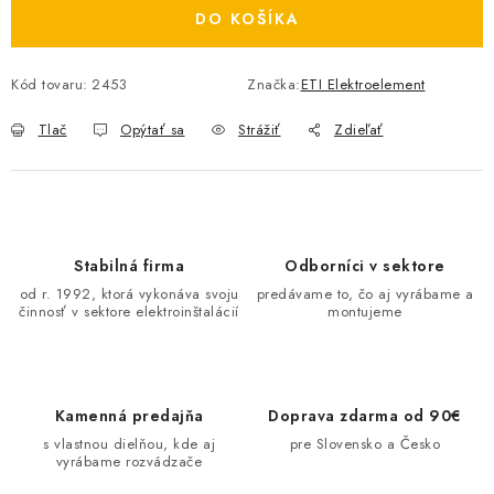
DO KOŠÍKA
O NÁS
ČINNOSTI
Kód tovaru:
2453
Značka:
ETI Elektroelement
Tlač
Opýtať sa
Strážiť
Zdieľať
REFERENCIE
KARIÉRA
VÝPREDAJ
Stabilná firma
Odborníci v sektore
od r. 1992, ktorá vykonáva svoju
predávame to, čo aj vyrábame a
B2B SEKCIA
činnosť v sektore elektroinštalácií
montujeme
Obchodné podmienky
Ochrana osobných údajov
Reklamačný poriadok
Kontakt
Kamenná predajňa
Doprava zdarma od 90€
s vlastnou dielňou, kde aj
pre Slovensko a Česko
vyrábame rozvádzače