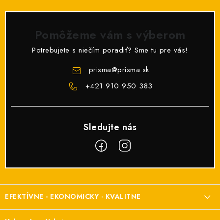
Pomôžeme vám s výberom
Potrebujete s niečím poradiť? Sme tu pre vás!
prisma
@
prisma.sk
+421 910 950 383
Z
á
EFEKTÍVNE - EKONOMICKY - KVALITNE
p
ä
Elektroinštalačný materiál