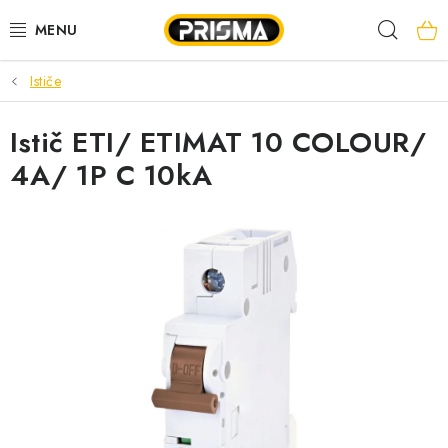
Prejsť
Hľad
na
obsah
Ističe
AKCIE
Istič ETI/ ETIMAT 10 COLOUR/
LED PÁSY
4A/ 1P C 10kA
MODULÁRNE PRÍSTROJE
ROZVÁDZAČE
KÁBLE A VODIČE
SVORKY, ROZBOČOVAČE A OSTATNÉ
BLESKOZVOD