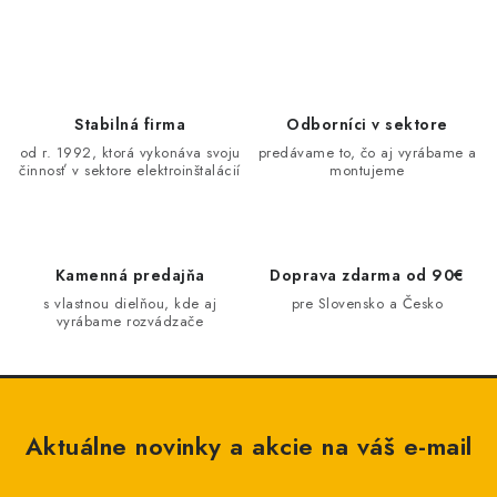
BATÉRIE A NABÍJAČKY
ELEKTRICKÉ VYKUROVANIE A VENTILÁCIA
NÁRADIE A KOTVIACI MATERIÁL
Stabilná firma
Odborníci v sektore
od r. 1992, ktorá vykonáva svoju
predávame to, čo aj vyrábame a
činnosť v sektore elektroinštalácií
montujeme
SVIETIDLÁ A SVETELNÉ ZDROJE
ÚLOŽNÝ MATERIÁL
Kamenná predajňa
Doprava zdarma od 90€
ZÁSUVKY A VYPÍNAČE
s vlastnou dielňou, kde aj
pre Slovensko a Česko
vyrábame rozvádzače
DOMÁCNOSŤ
ELEKTROMEROVÉ ROZVÁDZAČE
Aktuálne novinky a akcie na váš e-mail
OBCHOD