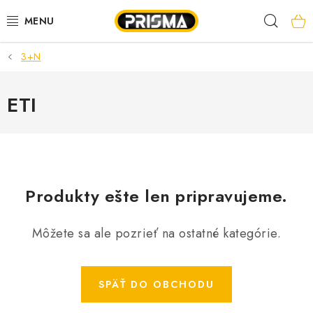
Prejsť
Hľad
na
obsah
3+N
AKCIE
LED PÁSY
ETI
MODULÁRNE PRÍSTROJE
ROZVÁDZAČE
Produkty ešte len pripravujeme.
KÁBLE A VODIČE
Môžete sa ale pozrieť na ostatné kategórie.
SVORKY, ROZBOČOVAČE A OSTATNÉ
BLESKOZVOD
SPÄŤ DO OBCHODU