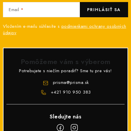
O NÁS
Email
PRIHLÁSIŤ SA
ČINNOSTI
Vložením e-mailu súhlasíte s
podmienkami ochrany osobných
údajov
REFERENCIE
KARIÉRA
Pomôžeme vám s výberom
VÝPREDAJ
Potrebujete s niečím poradiť? Sme tu pre vás!
B2B SEKCIA
prisma
@
prisma.sk
+421 910 950 383
Obchodné podmienky
Ochrana osobných údajov
Reklamačný poriadok
Kontakt