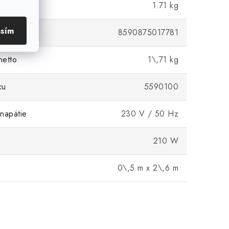
1.71 kg
asím
8590875017781
netto
1\,71 kg
cu
5590100
napätie
230 V / 50 Hz
210 W
0\,5 m x 2\,6 m