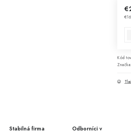
€
€16
Jed
Kód tov
Značka
Tla
Stabilná firma
Odborníci v