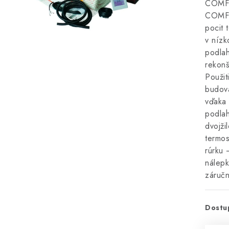
COMFO
COMFO
pocit 
v nízk
podlah
rekonš
Použit
budova
vďaka 
podlah
dvojži
termos
rúrku 
nálepk
záručn
Dostu