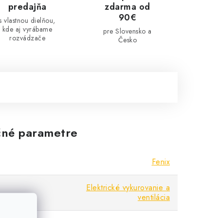
predajňa
zdarma od
90€
s vlastnou dielňou,
kde aj vyrábame
pre Slovensko a
rozvádzače
Česko
né parametre
Fenix
Elektrické vykurovanie a
ventilácia