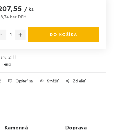
207,55
/ ks
8,74 bez DPH
notková cena:
DO KOŠÍKA
aru:
2111
:
Fenix
č
Opýtať sa
Strážiť
Zdieľať
Kamenná
Doprava