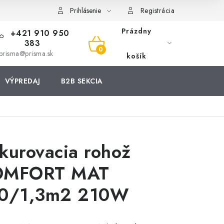
Prihlásenie
Registrácia
Prázdny
+421 910 950
383
NÁKUPNÝ
prisma@prisma.sk
košík
KOŠÍK
VÝPREDAJ
B2B SEKCIA
kurovacia rohož
OMFORT MAT
0/1,3m2 210W