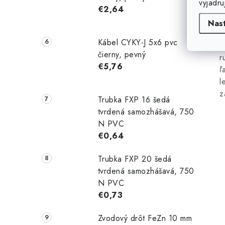
vyjadru
s
€2,64
p
Nas
"
Kábel CYKY-J 5x6 pvc
o
čierny, pevný
r
€5,76
ľ
l
z
Trubka FXP 16 šedá
tvrdená samozhášavá, 750
N PVC
€0,64
Trubka FXP 20 šedá
tvrdená samozhášavá, 750
N PVC
€0,73
Zvodový drôt FeZn 10 mm