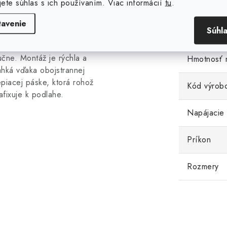
jete súhlas s ich používaním. Viac informácií
tu
.
Hmotnosť
pôsobe inštalácie. Rohož sa
ri pokládke rozvíja ako
tavenie
Súhl
EAN
koberec", pri vykurovacích
kruhoch sa smyčky vytvárajú
učne. Montáž je rýchla a
Hmotnosť 
ahká vďaka obojstrannej
epiacej páske, ktorá rohož
Kód výrob
afixuje k podlahe.
Napájacie 
Príkon
Rozmery