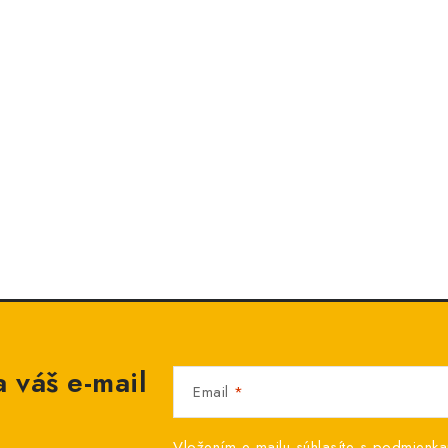
 váš e-mail
Email
Vložením e-mailu súhlasíte s
podmienka