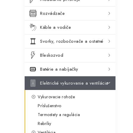
ý
ó
p
r
Rozvádzače
a
i
Káble a vodiče
e
n
Svorky, rozbočovače a ostatné
e
l
Bleskozvod
Batérie a nabíjačky
Elektrické vykurovanie a ventilácia
Vykurovacie rohože
Príslušenstvo
Termostaty a regulácia
Rebríky
Ventilácia