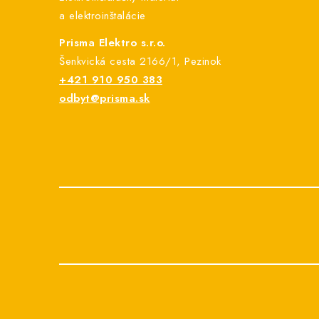
i
a elektroinštalácie
e
Prisma Elektro s.r.o.
Šenkvická cesta 2166/1, Pezinok
+421 910 950 383
odbyt@prisma.sk