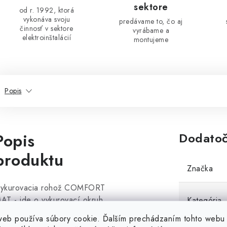
sektore
od r. 1992, ktorá
vykonáva svoju
predávame to, čo aj
činnosť v sektore
vyrábame a
elektroinštalácií
montujeme
Popis
Popis
Dodatoč
produktu
Značka
ykurovacia rohož COMFORT
AT - ide o vykurovací okruh
Kategória
a nosnej tkanine - okruhy a
web používa súbory cookie. Ďalším prechádzaním tohto webu
ohože sa teda líšia len v