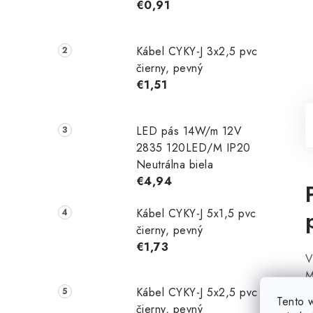
€0,91
Kábel CYKY-J 3x2,5 pvc
čierny, pevný
€1,51
LED pás 14W/m 12V
2835 120LED/M IP20
Neutrálna biela
€4,94
Kábel CYKY-J 5x1,5 pvc
čierny, pevný
€1,73
V
M
n
Kábel CYKY-J 5x2,5 pvc
Tento 
r
čierny, pevný