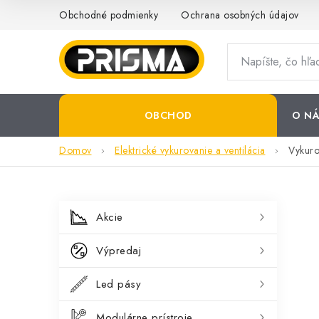
Prejsť
Obchodné podmienky
Ochrana osobných údajov
na
obsah
OBCHOD
O NÁ
Domov
Elektrické vykurovanie a ventilácia
Vykur
B
K
Preskočiť
Akcie
kategórie
a
o
Výpredaj
t
č
e
Led pásy
n
g
Modulárne prístroje