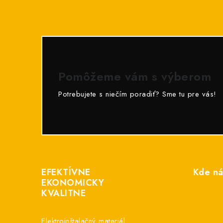
Pomôžeme vám s výberom
Potrebujete s niečím poradiť? Sme tu pre vás!
Z
á
EFEKTÍVNE
Kde ná
p
EKONOMICKY
KVALITNE
ä
t
Elektroinštalačný materiál