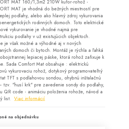
RT MAT 160/1,3m2 210W kufor-rohož -
RT MAT je vhodná do bežných miestností pre
teplej podlahy, alebo ako hlavný zdroj vykurovania
oenergetických rodinných domoch. Toto elektrické
ové vykurovanie je vhodné najmä pre
trukciu podlahy v už existujúcich objektoch.
ie je však možné a výhodné aj v nových
ných domoch či bytoch. Montáž je rýchla a ľahká
obojstrannej lepiacej páske, ktorá rohož zafixuje k
e. Sada Comfort Mat obsahuje : elektrickú
lovú vykurovaciu rohož, dotykový programovateľný
tat TFT s podlahovou sondou, ohybnú inštalačnú
– tzv. "husí krk" pre zavedenie sondy do podlahy,
u QR code - animáciu položenia rohože, návod a
ý list.
Viac informácií
pné na objednávku