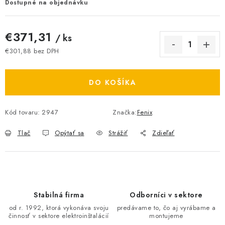
Dostupné na objednávku
O NÁS
€371,31
/ ks
ČINNOSTI
€301,88 bez DPH
Jednotková cena:
REFERENCIE
DO KOŠÍKA
KARIÉRA
Kód tovaru:
2947
Značka:
Fenix
VÝPREDAJ
Tlač
Opýtať sa
Strážiť
Zdieľať
B2B SEKCIA
Obchodné podmienky
Ochrana osobných údajov
Reklamačný poriadok
Kontakt
Stabilná firma
Odborníci v sektore
od r. 1992, ktorá vykonáva svoju
predávame to, čo aj vyrábame a
činnosť v sektore elektroinštalácií
montujeme