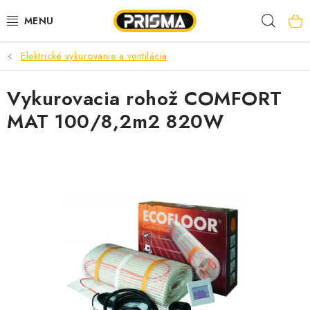
Prejsť
Hľad
na
obsah
Elektrické vykurovanie a ventilácia
AKCIE
Vykurovacia rohož COMFORT
LED PÁSY
MAT 100/8,2m2 820W
MODULÁRNE PRÍSTROJE
ROZVÁDZAČE
KÁBLE A VODIČE
SVORKY, ROZBOČOVAČE A OSTATNÉ
BLESKOZVOD