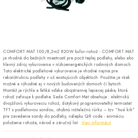
BATÉRIE A NABÍJAČKY
ELEKTRICKÉ VYKUROVANIE A VENTILÁCIA
NÁRADIE A KOTVIACI MATERIÁL
SVIETIDLÁ A SVETELNÉ ZDROJE
COMFORT MAT 100/8,2m2 820W kufor-rohož - COMFORT MAT
je vhodná do bežných miestností pre pocit teplej podlahy, alebo ako
hlavný zdroj vykurovania v nízkoenergetických rodinných domoch.
ÚLOŽNÝ MATERIÁL
Toto elektrické podlahové vykurovanie je vhodné najmä pre
rekonštrukciu podlahy v už existujúcich objektoch. Použitie je však
ZÁSUVKY A VYPÍNAČE
možné a výhodné aj v nových budovaných domoch či bytoch.
Montáž je rýchla a ľahká vďaka obojstrannej lepiacej páske, ktorá
DOMÁCNOSŤ
rohož zafixuje k podlahe. Sada Comfort Mat obsahuje : elektrickú
dvojžilovú vykurovaciu rohož, dotykový programovateľný termostat
TFT s podlahovou sondou, ohybnú inštalačnú rúrku – tzv. "husí krk"
ELEKTROMEROVÉ ROZVÁDZAČE
pre zavedenie sondy do podlahy, nálepku QR code - animáciu
položenia rohože, návod a záručný list.
Viac informácií
OBCHOD