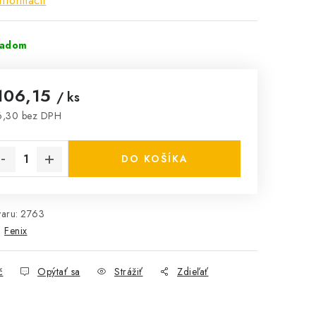
informácií
ladom
106,15
/ ks
6,30 bez DPH
notková cena:
DO KOŠÍKA
aru:
2763
:
Fenix
č
Opýtať sa
Strážiť
Zdieľať