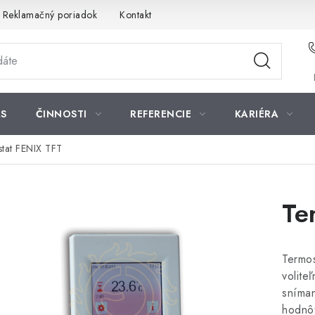
Reklamačný poriadok
Kontakt
S
ČINNOSTI
REFERENCIE
KARIÉRA
tat FENIX TFT
Te
Termos
volite
sníman
hodnô