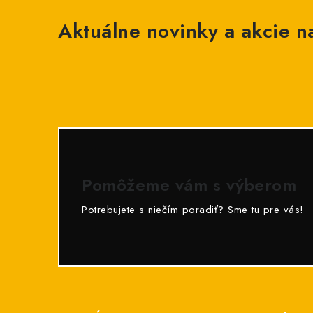
Aktuálne novinky a akcie na
Pomôžeme vám s výberom
Potrebujete s niečím poradiť? Sme tu pre vás!
Z
á