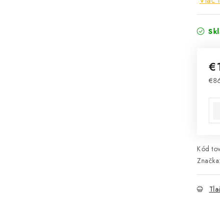
Viac 
Sk
€
€8
Jed
Kód tov
Značka
Tla