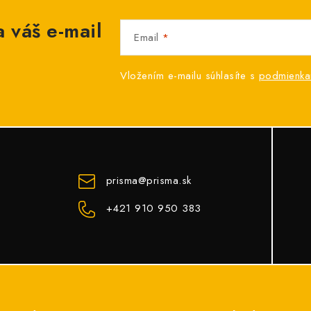
 váš e-mail
Email
Vložením e-mailu súhlasíte s
podmienka
prisma
@
prisma.sk
+421 910 950 383