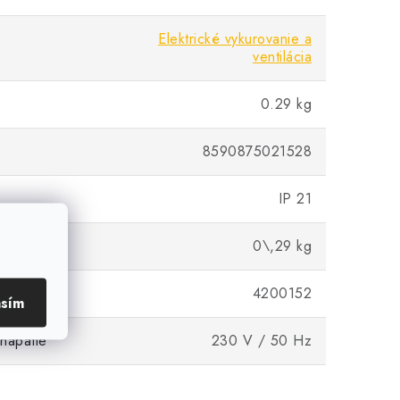
Elektrické vykurovanie a
ventilácia
0.29 kg
8590875021528
IP 21
netto
0\,29 kg
cu
4200152
asím
napätie
230 V / 50 Hz