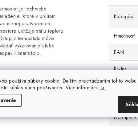
ermostat je technické
ariadenie, ktoré v určitom
Kategória
iac-menej uzatvorenom
riestore udržuje stálu teplotu.
Hmotnosť
ýstup z termostatu môže
vládať vykurovanie alebo
EAN
aopak klimatizáciu.
Krytie
web používa súbory cookie. Ďalším prechádzaním tohto webu
Hmotnosť 
jete súhlas s ich používaním. Viac informácií
tu
.
tavenie
Kód výrob
Súhl
Napájacie 