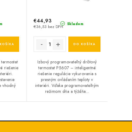
€44,93
m
Skladom
€36,53 bez DPH
KOŠÍKA
DO KOŠÍKA
 termostat
Izbový programovateľný drôtový
é riešenie
termostat P5607 – inteligentné
teriéri.
riešenie regulácie vykurovania s
stavenie
presným ovládaním teploty v
je vhodný
interiéri. Vďaka programovateľným
režimom dňa a týždňa...