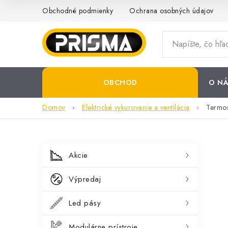
Prejsť
Obchodné podmienky
Ochrana osobných údajov
na
obsah
OBCHOD
O NÁ
Domov
Elektrické vykurovanie a ventilácia
Termos
B
K
Preskočiť
Akcie
kategórie
a
o
Výpredaj
t
č
e
Led pásy
n
g
Modulárne prístroje