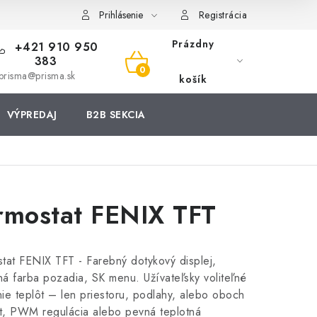
Prihlásenie
Registrácia
Prázdny
+421 910 950
383
NÁKUPNÝ
prisma@prisma.sk
košík
KOŠÍK
VÝPREDAJ
B2B SEKCIA
rmostat FENIX TFT
tat FENIX TFT - Farebný dotykový displej,
ľná farba pozadia, SK menu. Užívateľsky voliteľné
ie teplôt – len priestoru, podlahy, alebo oboch
t, PWM regulácia alebo pevná teplotná