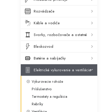
ý
ó
p
r
Rozvádzače
a
i
Káble a vodiče
e
n
Svorky, rozbočovače a ostatné
e
l
Bleskozvod
Batérie a nabíjačky
Elektrické vykurovanie a ventilácia
Vykurovacie rohože
Príslušenstvo
Termostaty a regulácia
Rebríky
Ventilácia