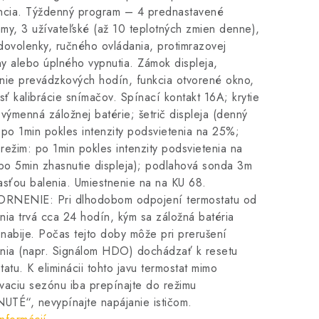
encia. Týždenný program – 4 prednastavené
my, 3 užívateľské (až 10 teplotných zmien denne),
dovolenky, ručného ovládania, protimrazovej
y alebo úplného vypnutia. Zámok displeja,
nie prevádzkových hodín, funkcia otvorené okno,
ť kalibrácie snímačov. Spínací kontakt 16A; krytie
 výmenná záložnej batérie; šetrič displeja (denný
 po 1min pokles intenzity podsvietenia na 25%;
režim: po 1min pokles intenzity podsvietenia na
o 5min zhasnutie displeja); podlahová sonda 3m
asťou balenia. Umiestnenie na na KU 68.
RNENIE: Pri dlhodobom odpojení termostatu od
nia trvá cca 24 hodín, kým sa záložná batéria
nabije. Počas tejto doby môže pri prerušení
nia (napr. Signálom HDO) dochádzať k resetu
tatu. K eliminácii tohto javu termostat mimo
vaciu sezónu iba prepínajte do režimu
TÉ“, nevypínajte napájanie ističom.