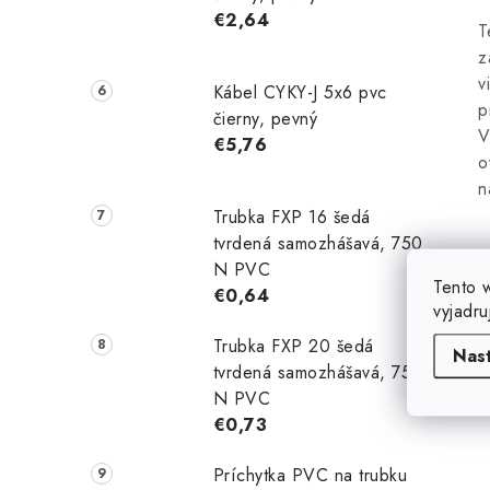
€2,64
T
z
v
Kábel CYKY-J 5x6 pvc
p
čierny, pevný
V
€5,76
o
n
Trubka FXP 16 šedá
tvrdená samozhášavá, 750
N PVC
Tento 
€0,64
vyjadru
Trubka FXP 20 šedá
Nas
tvrdená samozhášavá, 750
N PVC
€0,73
Príchytka PVC na trubku