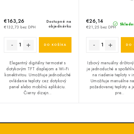
€163,26
€26,14
Dostupné na
Sklado
objednávku
€132,73 bez DPH
€21,25 bez DPH
DO KOŠÍKA
DO 
Elegantný digitálny termostat s
Izbový manuálny drôtový
dotykovým TFT displejom a Wi-Fi
je jednoduché a spoľahliv
konektivitou. Umožňuje jednoduché
na riadenie teploty v in
ovládanie teploty cez dotykový
Umožňuje manuálne na
panel alebo mobilnú aplikáciu.
požadovanej teploty a 
Čierny dizajn...
pre...