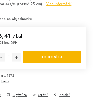
eba 4ks/m (rozteč 25 cm).
Viac informácií
pné na objednávku
6,41
/ bal
21 bez DPH
notková cena:
DO KOŠÍKA
aru:
1372
:
Fenix
č
Opýtať sa
Strážiť
Zdieľať