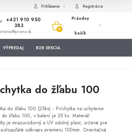
Prihlásenie
Registrácia
Prázdny
+421 910 950
383
NÁKUPNÝ
prisma@prisma.sk
košík
KOŠÍK
VÝPREDAJ
B2B SEKCIA
íchytka do žľabu 100
tka do žľabu 100 (25ks) - Príchytka na uchytenie
 do žľabu 100, v balení je 25 ks. Materiál
tky je mrazuvzdorný a UV odolný plast, určené pre
 pologuľaté odkvapy priemeru 100mm. Orientačná