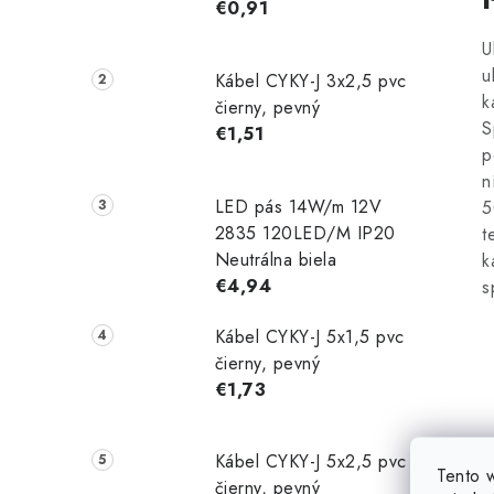
€0,91
U
u
Kábel CYKY-J 3x2,5 pvc
k
čierny, pevný
S
€1,51
p
n
LED pás 14W/m 12V
5
2835 120LED/M IP20
t
Neutrálna biela
k
€4,94
s
Kábel CYKY-J 5x1,5 pvc
čierny, pevný
€1,73
Kábel CYKY-J 5x2,5 pvc
Tento 
čierny, pevný