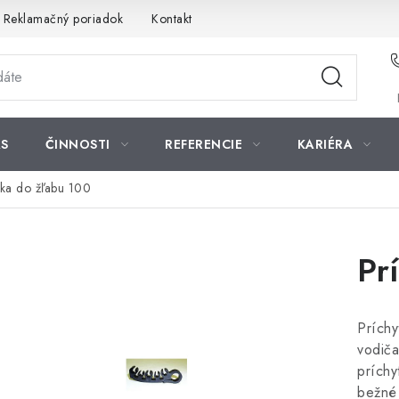
Reklamačný poriadok
Kontakt
S
ČINNOSTI
REFERENCIE
KARIÉRA
tka do žľabu 100
Pr
Príchy
vodiča
príchy
bežné