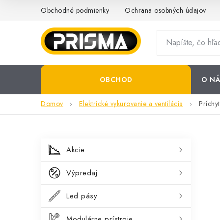
Prejsť
Obchodné podmienky
Ochrana osobných údajov
na
obsah
OBCHOD
O NÁ
Domov
Elektrické vykurovanie a ventilácia
Príchy
B
K
Preskočiť
Akcie
kategórie
a
o
Výpredaj
t
č
e
Led pásy
n
g
Modulárne prístroje