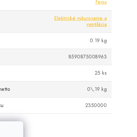
Fenix
Elektrické vykurovanie a
ventilácia
0.19 kg
8590875008963
25 ks
netto
0\,19 kg
cu
2350000