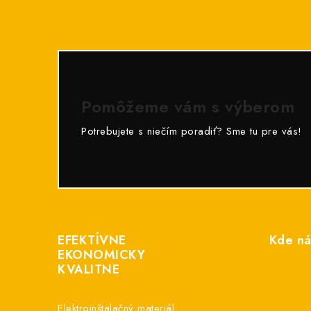
Pomôžeme vám s výberom
Potrebujete s niečím poradiť? Sme tu pre vás!
Z
á
EFEKTÍVNE
Kde ná
p
EKONOMICKY
KVALITNE
ä
t
Elektroinštalačný materiál