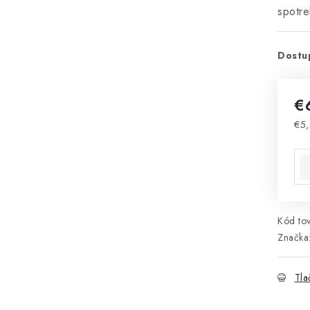
spotr
Dostu
€
€5,
Jed
Kód tov
Značka
Tla