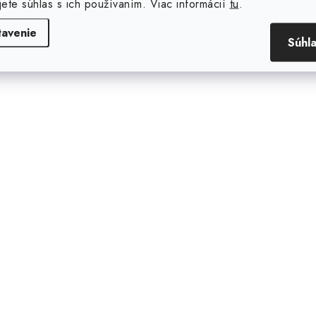
jete súhlas s ich používaním. Viac informácií
tu
.
tavenie
Súhl