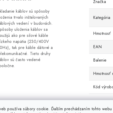
Značka
kladanie káblov sú spôsoby
loženia trvalo inštalovaných
Kategória
áblových vedení v budovách.
pôsoby uloženia káblov sa
Hmotnosť
oužijú ako pre silové káble
ízkeho napätia (230/400V
EAN
0Hz), tak pre káble dátové a
elekomunikačné. Tieto druhy
áblov sú často vedené
Balenie
poločne.
Hmotnosť 
Kód výrob
web používa súbory cookie. Ďalším prechádzaním tohto webu