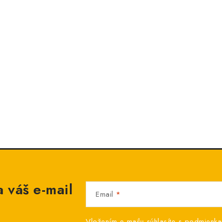
 váš e-mail
Email
Vložením e-mailu súhlasíte s
podmienka