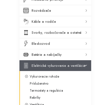
ý
ó
p
r
Rozvádzače
a
i
Káble a vodiče
e
n
Svorky, rozbočovače a ostatné
e
l
Bleskozvod
Batérie a nabíjačky
Elektrické vykurovanie a ventilácia
Vykurovacie rohože
Príslušenstvo
Termostaty a regulácia
Rebríky
Ventilácia