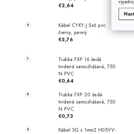
vyjadru
€2,64
Nas
Kábel CYKY-J 5x6 pvc
čierny, pevný
€5,76
Trubka FXP 16 šedá
tvrdená samozhášavá, 750
N PVC
€0,64
Trubka FXP 20 šedá
tvrdená samozhášavá, 750
N PVC
€0,73
Kábel 3G x 1mm2 H05VV-