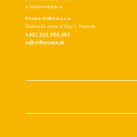
i
a elektroinštalácie
e
Prisma Elektro s.r.o.
Šenkvická cesta 2166/1, Pezinok
+421 910 950 383
odbyt@prisma.sk