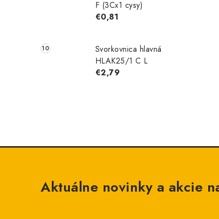
F (3Cx1 cysy)
€0,81
Svorkovnica hlavná
HLAK25/1 C L
€2,79
Aktuálne novinky a akcie na