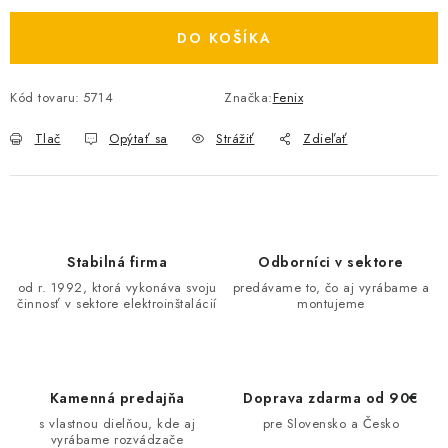
O NÁS
DO KOŠÍKA
ČINNOSTI
Kód tovaru:
5714
Značka:
Fenix
REFERENCIE
Tlač
Opýtať sa
Strážiť
Zdieľať
KARIÉRA
VÝPREDAJ
Stabilná firma
Odborníci v sektore
B2B SEKCIA
od r. 1992, ktorá vykonáva svoju
predávame to, čo aj vyrábame a
činnosť v sektore elektroinštalácií
montujeme
Obchodné podmienky
Ochrana osobných údajov
Reklamačný poriadok
Kontakt
Kamenná predajňa
Doprava zdarma od 90€
s vlastnou dielňou, kde aj
pre Slovensko a Česko
vyrábame rozvádzače