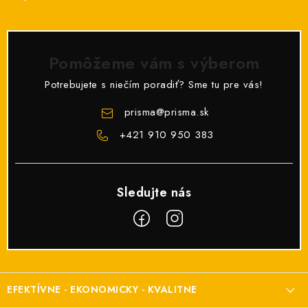
Pomôžeme vám s výberom
Potrebujete s niečím poradiť? Sme tu pre vás!
prisma
@
prisma.sk
+421 910 950 383
Z
á
EFEKTÍVNE - EKONOMICKY - KVALITNE
p