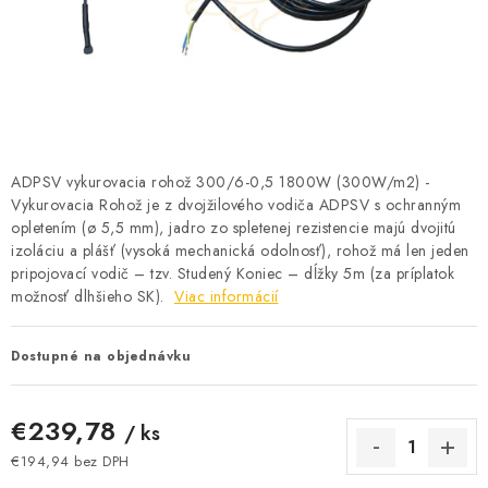
BATÉRIE A NABÍJAČKY
ELEKTRICKÉ VYKUROVANIE A VENTILÁCIA
NÁRADIE A KOTVIACI MATERIÁL
SVIETIDLÁ A SVETELNÉ ZDROJE
ADPSV vykurovacia rohož 300/6-0,5 1800W (300W/m2) -
Vykurovacia Rohož je z dvojžilového vodiča ADPSV s ochranným
opletením (ø 5,5 mm), jadro zo spletenej rezistencie majú dvojitú
ÚLOŽNÝ MATERIÁL
izoláciu a plášť (vysoká mechanická odolnosť), rohož má len jeden
pripojovací vodič – tzv. Studený Koniec – dĺžky 5m (za príplatok
ZÁSUVKY A VYPÍNAČE
možnosť dlhšieho SK).
Viac informácií
DOMÁCNOSŤ
Dostupné na objednávku
ELEKTROMEROVÉ ROZVÁDZAČE
€239,78
/ ks
OBCHOD
€194,94 bez DPH
Jednotková cena: