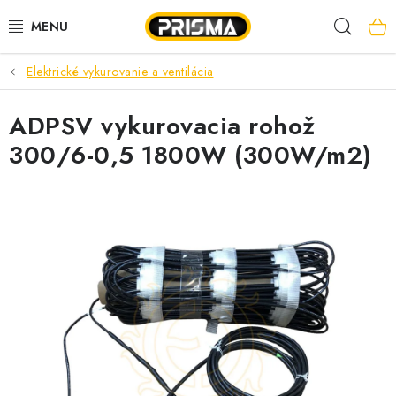
Prejsť
Hľad
na
obsah
Elektrické vykurovanie a ventilácia
AKCIE
ADPSV vykurovacia rohož
LED PÁSY
300/6-0,5 1800W (300W/m2)
MODULÁRNE PRÍSTROJE
ROZVÁDZAČE
KÁBLE A VODIČE
SVORKY, ROZBOČOVAČE A OSTATNÉ
BLESKOZVOD