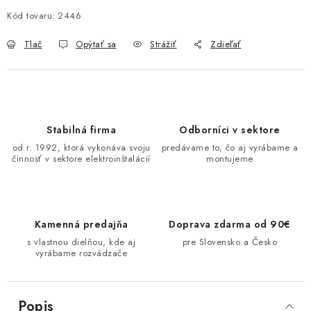
O NÁS
Kód tovaru:
2446
Tlač
Opýtať sa
Strážiť
Zdieľať
ČINNOSTI
REFERENCIE
KARIÉRA
Stabilná firma
Odborníci v sektore
od r. 1992, ktorá vykonáva svoju
predávame to, čo aj vyrábame a
VÝPREDAJ
činnosť v sektore elektroinštalácií
montujeme
B2B SEKCIA
Kamenná predajňa
Doprava zdarma od 90€
Obchodné podmienky
Ochrana osobných údajov
s vlastnou dielňou, kde aj
pre Slovensko a Česko
vyrábame rozvádzače
Reklamačný poriadok
Kontakt
Popis