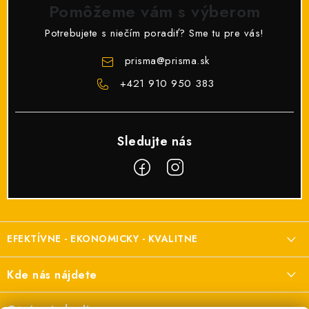
Pomôžeme vám s výberom
Potrebujete s niečím poradiť? Sme tu pre vás!
prisma
@
prisma.sk
+421 910 950 383
Z
á
EFEKTÍVNE - EKONOMICKY - KVALITNE
p
ä
Elektroinštalačný materiál
Kde nás nájdete
t
a elektroinštalácie
i
Prisma Elektro s.r.o.