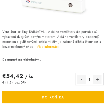
BATÉRIE A NABÍJAČKY
ELEKTRICKÉ VYKUROVANIE A VENTILÁCIA
NÁRADIE A KOTVIACI MATERIÁL
Ventilátor axiálny 125MATHL - Axiálne ventilátory do potrubia sú
vybavené dvojrýchlostným motorom. Axiálne ventilátory disponujú
SVIETIDLÁ A SVETELNÉ ZDROJE
motorom s guličkovými ložiskami čím je zaistená dlhšia životnosť a
bezproblémový chod.
Viac informácií
ÚLOŽNÝ MATERIÁL
Dostupné na objednávku
ZÁSUVKY A VYPÍNAČE
€54,42
DOMÁCNOSŤ
/ ks
€44,24 bez DPH
ELEKTROMEROVÉ ROZVÁDZAČE
Jednotková cena:
DO KOŠÍKA
OBCHOD