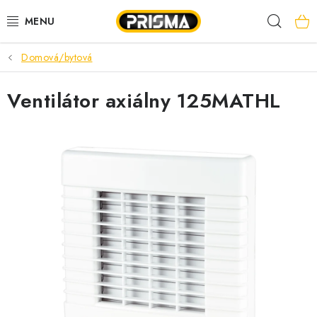
Prejsť
Hľad
na
obsah
Domová/bytová
AKCIE
Ventilátor axiálny 125MATHL
LED PÁSY
MODULÁRNE PRÍSTROJE
ROZVÁDZAČE
KÁBLE A VODIČE
SVORKY, ROZBOČOVAČE A OSTATNÉ
BLESKOZVOD