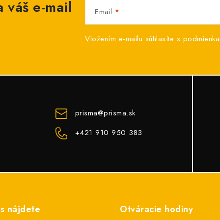
 váš e-mail
Email
Vložením e-mailu súhlasíte s
podmienka
prisma
@
prisma.sk
+421 910 950 383
s nájdete
Otváracie hodiny