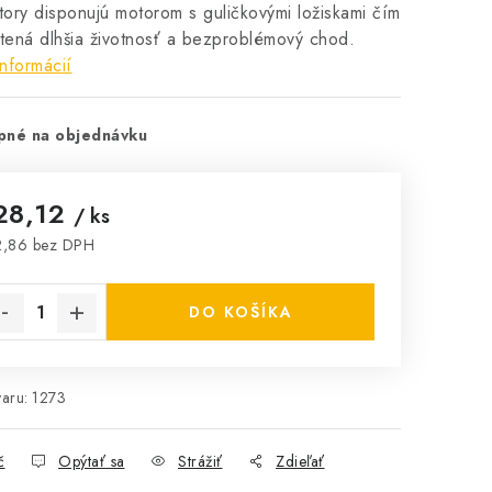
átory disponujú motorom s guličkovými ložiskami čím
stená dlhšia životnosť a bezproblémový chod.
informácií
pné na objednávku
28,12
/ ks
2,86 bez DPH
notková cena:
DO KOŠÍKA
aru:
1273
č
Opýtať sa
Strážiť
Zdieľať