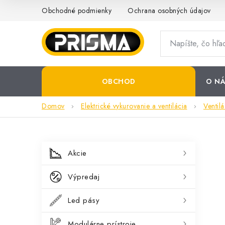
Prejsť
Obchodné podmienky
Ochrana osobných údajov
na
obsah
OBCHOD
O NÁ
Domov
Elektrické vykurovanie a ventilácia
Ventilá
B
K
Preskočiť
Akcie
kategórie
a
o
Výpredaj
t
č
e
Led pásy
n
g
Modulárne prístroje