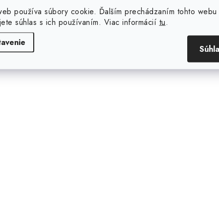
Priemer
web používa súbory cookie. Ďalším prechádzaním tohto webu
jete súhlas s ich používaním. Viac informácií
tu
.
Prietok vz
tavenie
Súhl