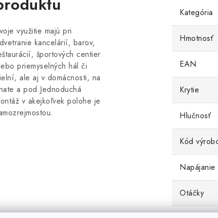
produktu
Kategória
voje využitie majú pri
Hmotnosť
dvetranie kancelárií, barov,
eštaurácií, športových centier
EAN
lebo priemyselných hál či
ielní, ale aj v domácnosti, na
hate a pod.Jednoduchá
Krytie
ontáž v akejkoľvek polohe je
amozrejmostou.
Hlučnosť
Kód výrob
Napájanie
Otáčky