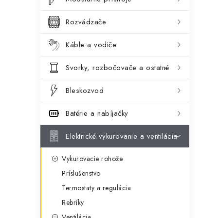
ý
ó
p
r
Rozvádzače
a
i
Káble a vodiče
e
n
Svorky, rozbočovače a ostatné
e
l
Bleskozvod
Batérie a nabíjačky
Elektrické vykurovanie a ventilácia
Vykurovacie rohože
Príslušenstvo
Termostaty a regulácia
Rebríky
Ventilácia