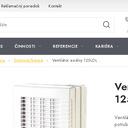
Reklamačný poriadok
Kontakt
S
ČINNOSTI
REFERENCIE
KARIÉRA
cia
Domová/bytová
Ventilátor axiálny 125LDL
Ve
12
Ventil
potrub