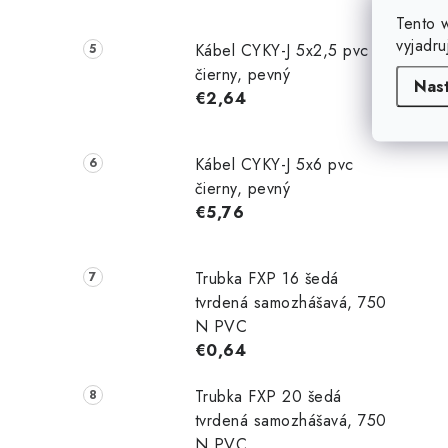
Tento 
vyjadru
Kábel CYKY-J 5x2,5 pvc
čierny, pevný
Nas
€2,64
Kábel CYKY-J 5x6 pvc
čierny, pevný
€5,76
Trubka FXP 16 šedá
tvrdená samozhášavá, 750
N PVC
€0,64
Trubka FXP 20 šedá
tvrdená samozhášavá, 750
N PVC