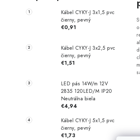
Kábel CYKY-J 3x1,5 pvc
čierny, pevný
S
€0,91
o
r
a
Kábel CYKY-J 3x2,5 pvc
d
čierny, pevný
c
€1,51
m
s
LED pás 14W/m 12V
2835 120LED/M IP20
Neutrálna biela
€4,94
Kábel CYKY-J 5x1,5 pvc
čierny, pevný
€1,73