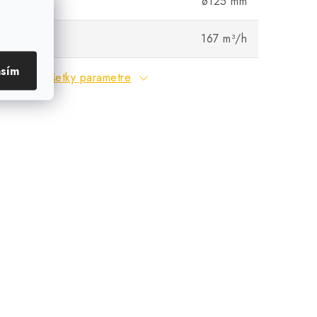
ø125 mm
duchu
167 m³/h
asím
Všetky parametre