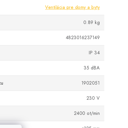
Ventilácia pre domy a byty
0.89 kg
4823016237149
IP 34
35 dBA
cu
1902051
230 V
2400 ot/min