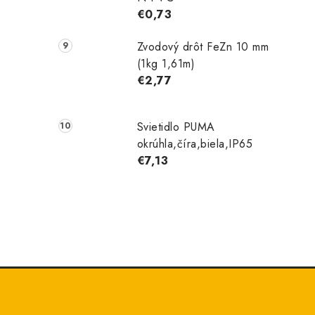
€0,73
Zvodový drôt FeZn 10 mm
(1kg 1,61m)
€2,77
Svietidlo PUMA
okrúhla,číra,biela,IP65
€7,13