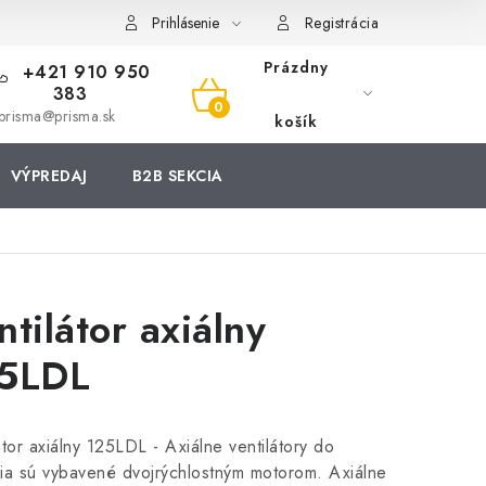
Prihlásenie
Registrácia
Prázdny
+421 910 950
383
NÁKUPNÝ
prisma@prisma.sk
košík
KOŠÍK
VÝPREDAJ
B2B SEKCIA
ntilátor axiálny
5LDL
átor axiálny 125LDL - Axiálne ventilátory do
ia sú vybavené dvojrýchlostným motorom. Axiálne