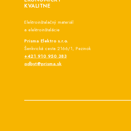
KVALITNE
ä
t
Elektroinštalačný materiál
i
a elektroinštalácie
e
Prisma Elektro s.r.o.
Šenkvická cesta 2166/1, Pezinok
+421 910 950 383
odbyt@prisma.sk