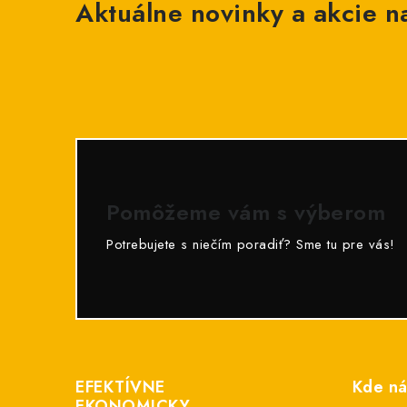
Aktuálne novinky a akcie na
Pomôžeme vám s výberom
Potrebujete s niečím poradiť? Sme tu pre vás!
Z
á
EFEKTÍVNE
Kde ná
p
EKONOMICKY