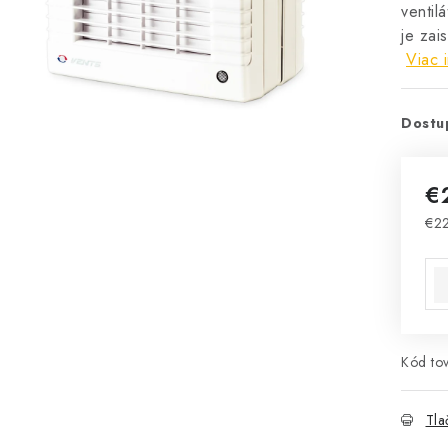
ventil
je zai
Viac 
Dostu
€
€2
Jed
Kód tov
Tla