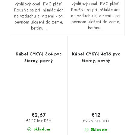
výplňový obal, PVC plásť.
výplňový obal, PVC plásť.
Používa sa pri inštaláciách
Používa sa pri inštaláciách
na vzduchu aj v zemi - pri
na vzduchu aj v zemi - pri
pevnom uložení do zeme,
pevnom uložení do zeme,
betónu...
betónu...
Kábel CYKY-J 3x4 pvc
Kábel CYKY-J 4x16 pvc
čierny, pevný
čierny, pevný
€2,67
€12
€2,17 bez DPH
€9,76 bez DPH
Skladom
Skladom