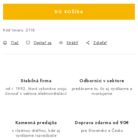
O NÁS
DO KOŠÍKA
ČINNOSTI
Kód tovaru:
2118
REFERENCIE
Tlač
Opýtať sa
Strážiť
Zdieľať
KARIÉRA
VÝPREDAJ
Stabilná firma
Odborníci v sektore
B2B SEKCIA
od r. 1992, ktorá vykonáva svoju
predávame to, čo aj vyrábame a
činnosť v sektore elektroinštalácií
montujeme
Obchodné podmienky
Ochrana osobných údajov
Reklamačný poriadok
Kontakt
Kamenná predajňa
Doprava zdarma od 90€
s vlastnou dielňou, kde aj
pre Slovensko a Česko
vyrábame rozvádzače