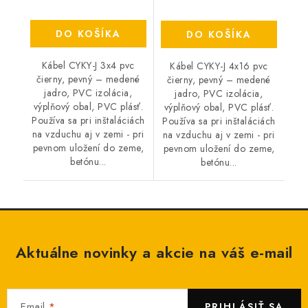
DO KOŠÍKA
DO KOŠÍKA
Kábel CYKY-J 3x4 pvc
Kábel CYKY-J 4x16 pvc
čierny, pevný – medené
čierny, pevný – medené
jadro, PVC izolácia,
jadro, PVC izolácia,
výplňový obal, PVC plásť.
výplňový obal, PVC plásť.
Používa sa pri inštaláciách
Používa sa pri inštaláciách
na vzduchu aj v zemi - pri
na vzduchu aj v zemi - pri
pevnom uložení do zeme,
pevnom uložení do zeme,
betónu...
betónu...
Aktuálne novinky a akcie na váš e-mail
Email
PRIHLÁSIŤ SA