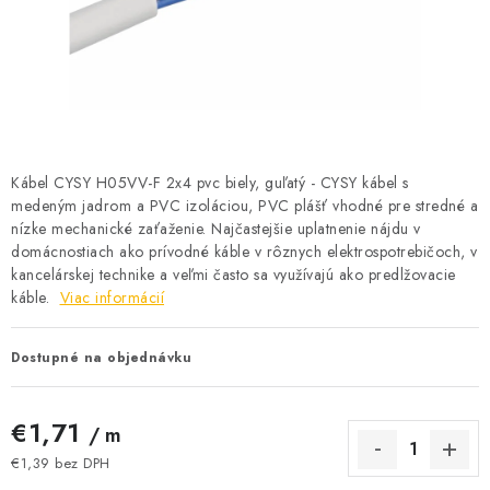
BATÉRIE A NABÍJAČKY
ELEKTRICKÉ VYKUROVANIE A VENTILÁCIA
NÁRADIE A KOTVIACI MATERIÁL
SVIETIDLÁ A SVETELNÉ ZDROJE
Kábel CYSY H05VV-F 2x4 pvc biely, guľatý - CYSY kábel s
medeným jadrom a PVC izoláciou, PVC plášť vhodné pre stredné a
nízke mechanické zaťaženie. Najčastejšie uplatnenie nájdu v
ÚLOŽNÝ MATERIÁL
domácnostiach ako prívodné káble v rôznych elektrospotrebičoch, v
kancelárskej technike a veľmi často sa využívajú ako predlžovacie
ZÁSUVKY A VYPÍNAČE
káble.
Viac informácií
DOMÁCNOSŤ
Dostupné na objednávku
ELEKTROMEROVÉ ROZVÁDZAČE
€1,71
/ m
OBCHOD
€1,39 bez DPH
Jednotková cena: