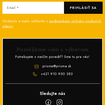
O NÁS
Email
PRIHLÁSIŤ SA
ČINNOSTI
Vložením e-mailu súhlasíte s
podmienkami ochrany osobných
údajov
REFERENCIE
KARIÉRA
Pomôžeme vám s výberom
VÝPREDAJ
Potrebujete s niečím poradiť? Sme tu pre vás!
B2B SEKCIA
prisma
@
prisma.sk
+421 910 950 383
Obchodné podmienky
Ochrana osobných údajov
Reklamačný poriadok
Kontakt