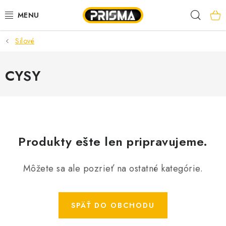
Prejsť
Hľad
na
obsah
Silové
AKCIE
LED PÁSY
CYSY
MODULÁRNE PRÍSTROJE
ROZVÁDZAČE
Produkty ešte len pripravujeme.
KÁBLE A VODIČE
Môžete sa ale pozrieť na ostatné kategórie.
SVORKY, ROZBOČOVAČE A OSTATNÉ
BLESKOZVOD
SPÄŤ DO OBCHODU