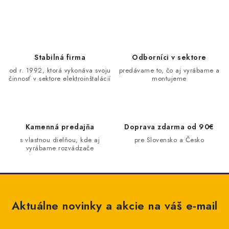
BATÉRIE A NABÍJAČKY
ELEKTRICKÉ VYKUROVANIE A VENTILÁCIA
NÁRADIE A KOTVIACI MATERIÁL
Stabilná firma
Odborníci v sektore
od r. 1992, ktorá vykonáva svoju
predávame to, čo aj vyrábame a
činnosť v sektore elektroinštalácií
montujeme
SVIETIDLÁ A SVETELNÉ ZDROJE
ÚLOŽNÝ MATERIÁL
Kamenná predajňa
Doprava zdarma od 90€
ZÁSUVKY A VYPÍNAČE
s vlastnou dielňou, kde aj
pre Slovensko a Česko
vyrábame rozvádzače
DOMÁCNOSŤ
ELEKTROMEROVÉ ROZVÁDZAČE
Aktuálne novinky a akcie na váš e-mail
OBCHOD