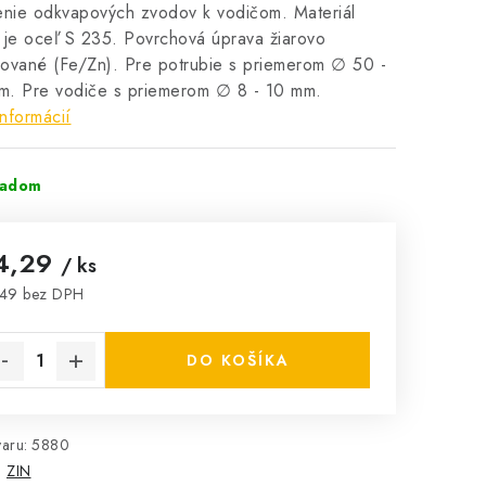
enie odkvapových zvodov k vodičom. Materiál
 je oceľ S 235. Povrchová úprava žiarovo
ované (Fe/Zn). Pre potrubie s priemerom ∅ 50 -
m. Pre vodiče s priemerom ∅ 8 - 10 mm.
informácií
ladom
4,29
/ ks
,49 bez DPH
notková cena:
DO KOŠÍKA
aru:
5880
:
ZIN