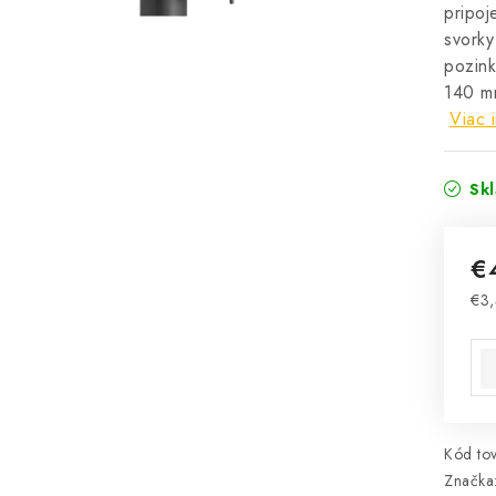
pripoj
svorky
pozink
140 m
Viac 
Sk
€
€3
Jed
Kód tov
Značka