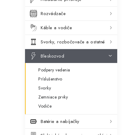
ý
ó
p
r
Rozvádzače
a
i
Káble a vodiče
e
n
Svorky, rozbočovače a ostatné
e
l
Bleskozvod
Podpery vedenia
Príslušenstvo
Svorky
Zemniace prvky
Vodiče
Batérie a nabíjačky