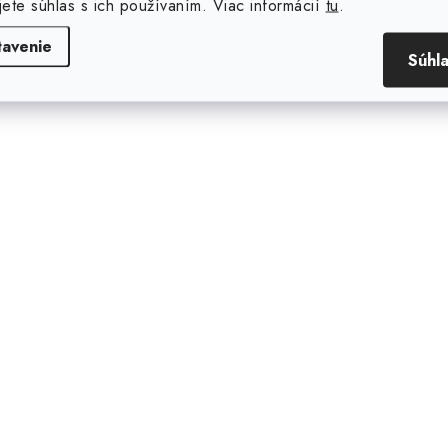
jete súhlas s ich používaním. Viac informácií
tu
.
tavenie
Súhl