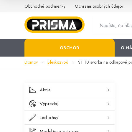
Prejsť
Obchodné podmienky
Ochrana osobných údajov
na
obsah
OBCHOD
O NÁ
Domov
Bleskozvod
ST 10 svorka na odkapové po
B
K
Preskočiť
Akcie
kategórie
a
o
Výpredaj
t
č
e
Led pásy
n
g
Modulárne prístroje