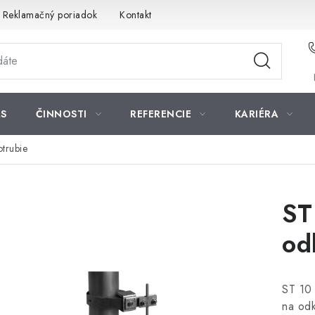
Reklamačný poriadok
Kontakt
S
ČINNOSTI
REFERENCIE
KARIÉRA
trubie
ST
od
ST 10 
na odk