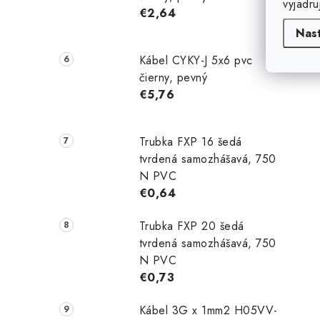
vyjadru
€2,64
Nas
Kábel CYKY-J 5x6 pvc
čierny, pevný
€5,76
Trubka FXP 16 šedá
tvrdená samozhášavá, 750
N PVC
€0,64
Trubka FXP 20 šedá
tvrdená samozhášavá, 750
N PVC
€0,73
Kábel 3G x 1mm2 H05VV-