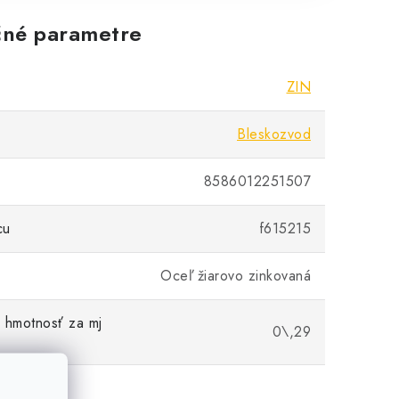
né parametre
ZIN
Bleskozvod
8586012251507
cu
f615215
Oceľ žiarovo zinkovaná
 hmotnosť za mj
0\,29