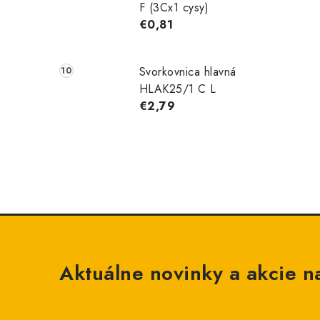
F (3Cx1 cysy)
€0,81
Svorkovnica hlavná
HLAK25/1 C L
€2,79
Aktuálne novinky a akcie na