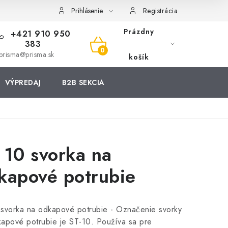
Prihlásenie
Registrácia
Prázdny
+421 910 950
383
NÁKUPNÝ
prisma@prisma.sk
košík
KOŠÍK
VÝPREDAJ
B2B SEKCIA
 10 svorka na
kapové potrubie
svorka na odkapové potrubie - Označenie svorky
apové potrubie je ST-10. Používa sa pre