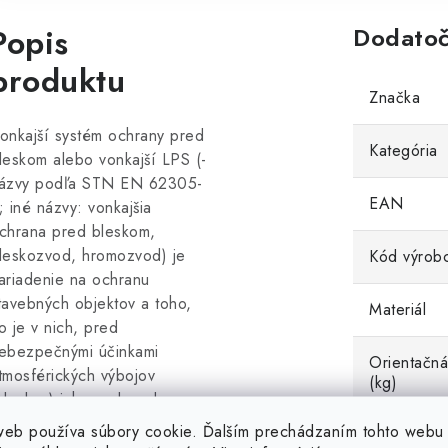
Popis
Dodatoč
produktu
Značka
onkajší systém ochrany pred
Kategória
leskom alebo vonkajší LPS (-
ázvy podľa STN EN 62305-
EAN
; iné názvy: vonkajšia
chrana pred bleskom,
leskozvod, hromozvod) je
Kód výrob
ariadenie na ochranu
tavebných objektov a toho,
Materiál
o je v nich, pred
ebezpečnými účinkami
Orientačná
tmosférických výbojov
(kg)
bleskov) ich zvodom do
eme.
web používa súbory cookie. Ďalším prechádzaním tohto webu