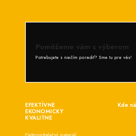
Pomôžeme vám s výberom
Potrebujete s niečím poradiť? Sme tu pre vás!
Z
á
EFEKTÍVNE
Kde ná
p
EKONOMICKY
KVALITNE
ä
t
Elektroinštalačný materiál