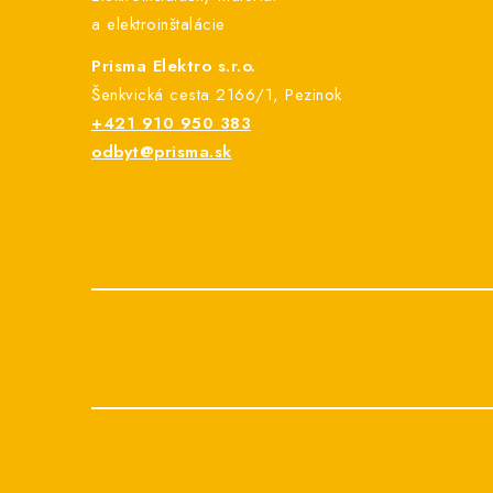
i
a elektroinštalácie
e
Prisma Elektro s.r.o.
Šenkvická cesta 2166/1, Pezinok
+421 910 950 383
odbyt@prisma.sk