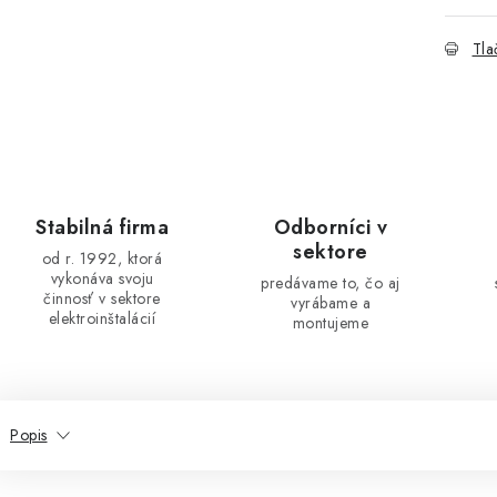
Tla
Stabilná firma
Odborníci v
sektore
od r. 1992, ktorá
vykonáva svoju
predávame to, čo aj
činnosť v sektore
vyrábame a
elektroinštalácií
montujeme
Popis