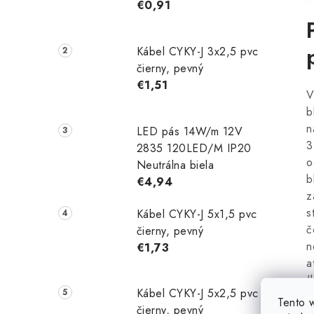
€0,91
Kábel CYKY-J 3x2,5 pvc
čierny, pevný
€1,51
V
b
n
LED pás 14W/m 12V
3
2835 120LED/M IP20
o
Neutrálna biela
b
€4,94
z
s
Kábel CYKY-J 5x1,5 pvc
č
čierny, pevný
n
€1,73
a
(
Kábel CYKY-J 5x2,5 pvc
z
Tento 
čierny, pevný