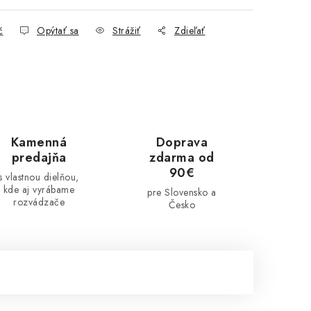
č
Opýtať sa
Strážiť
Zdieľať
Kamenná
Doprava
predajňa
zdarma od
90€
s vlastnou dielňou,
kde aj vyrábame
pre Slovensko a
rozvádzače
Česko