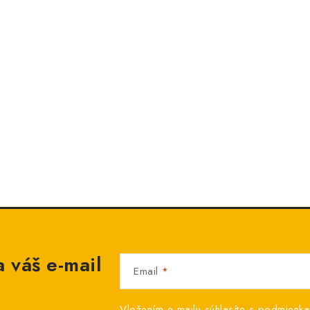
 váš e-mail
Email
Vložením e-mailu súhlasíte s
podmienka