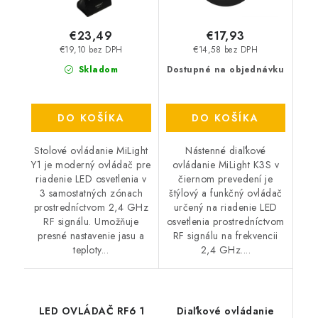
€23,49
€17,93
€19,10 bez DPH
€14,58 bez DPH
Skladom
Dostupné na objednávku
DO KOŠÍKA
DO KOŠÍKA
Stolové ovládanie MiLight
Nástenné diaľkové
Y1 je moderný ovládač pre
ovládanie MiLight K3S v
riadenie LED osvetlenia v
čiernom prevedení je
3 samostatných zónach
štýlový a funkčný ovládač
prostredníctvom 2,4 GHz
určený na riadenie LED
RF signálu. Umožňuje
osvetlenia prostredníctvom
presné nastavenie jasu a
RF signálu na frekvencii
teploty...
2,4 GHz....
LED OVLÁDAČ RF6 1
Diaľkové ovládanie