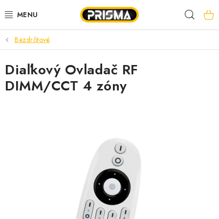
Prejsť
Hľad
na
obsah
Bezdrôtové
AKCIE
Diaľkový Ovladač RF
LED PÁSY
DIMM/CCT 4 zóny
MODULÁRNE PRÍSTROJE
ROZVÁDZAČE
KÁBLE A VODIČE
SVORKY, ROZBOČOVAČE A OSTATNÉ
BLESKOZVOD