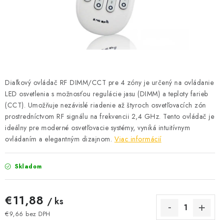
BATÉRIE A NABÍJAČKY
ELEKTRICKÉ VYKUROVANIE A VENTILÁCIA
NÁRADIE A KOTVIACI MATERIÁL
SVIETIDLÁ A SVETELNÉ ZDROJE
Diaľkový ovládač RF DIMM/CCT pre 4 zóny je určený na ovládanie
LED osvetlenia s možnosťou regulácie jasu (DIMM) a teploty farieb
ÚLOŽNÝ MATERIÁL
(CCT). Umožňuje nezávislé riadenie až štyroch osvetľovacích zón
prostredníctvom RF signálu na frekvencii 2,4 GHz. Tento ovládač je
ideálny pre moderné osvetľovacie systémy, vyniká intuitívnym
ZÁSUVKY A VYPÍNAČE
ovládaním a elegantným dizajnom.
Viac informácií
DOMÁCNOSŤ
Skladom
ELEKTROMEROVÉ ROZVÁDZAČE
€11,88
/ ks
OBCHOD
€9,66 bez DPH