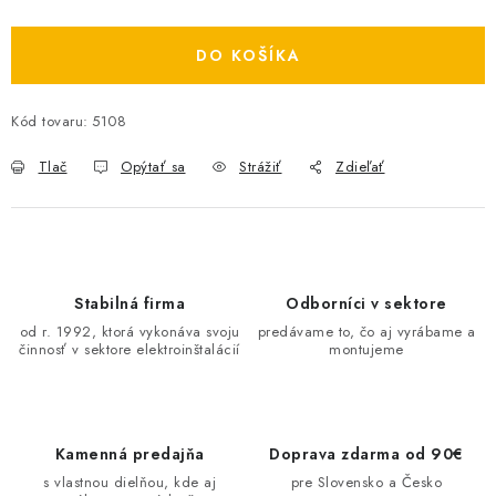
Jednotková cena:
O NÁS
DO KOŠÍKA
ČINNOSTI
Kód tovaru:
5108
REFERENCIE
Tlač
Opýtať sa
Strážiť
Zdieľať
KARIÉRA
VÝPREDAJ
Stabilná firma
Odborníci v sektore
B2B SEKCIA
od r. 1992, ktorá vykonáva svoju
predávame to, čo aj vyrábame a
činnosť v sektore elektroinštalácií
montujeme
Obchodné podmienky
Ochrana osobných údajov
Reklamačný poriadok
Kontakt
Kamenná predajňa
Doprava zdarma od 90€
s vlastnou dielňou, kde aj
pre Slovensko a Česko