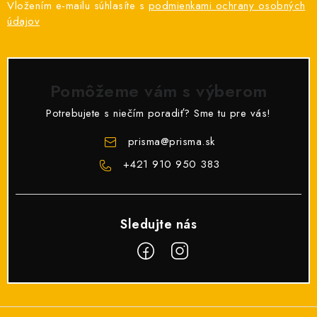
Vložením e-mailu súhlasíte s
podmienkami ochrany osobných
údajov
Pomôžeme vám s výberom
Potrebujete s niečím poradiť? Sme tu pre vás!
prisma
@
prisma.sk
+421 910 950 383
Z
á