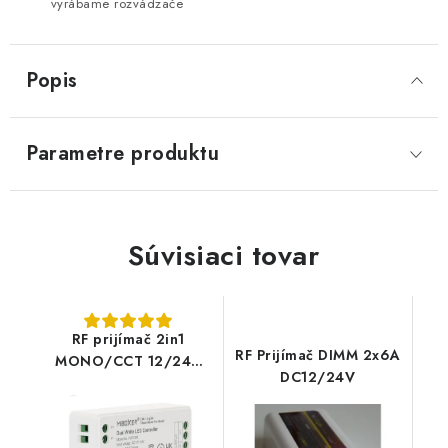
vyrábame rozvádzače
Popis
Parametre produktu
Súvisiaci tovar
RF prijímač 2in1
RF Prijímač DIMM 2x6A
MONO/CCT 12/24V
DC12/24V
MiLight FUT035S+