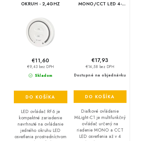
OKRUH - 2,4GHZ
MONO/CCT LED 4-
zóny MiLight-C1
€17,93
€11,60
€14,58 bez DPH
€9,43 bez DPH
Dostupné na objednávku
Skladom
DO KOŠÍKA
DO KOŠÍKA
Diaľkové ovládanie
LED ovládač RF6 je
MiLight-C1 je multifunkčný
kompaktné zariadenie
ovládač určený na
navrhnuté na ovládanie
riadenie MONO a CCT
jedného okruhu LED
LED osvetlenia až v 4
osvetlenia prostredníctvom