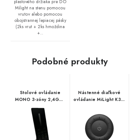
plastového držiaka pre DO
Milight na stenu pomocou
vrutov alebo pomocou
obojstrannej lepiacej pásky
(2ks vrut + 2ks hmoždina
+...
Podobné produkty
Stolové ovládanie
Nástenné diaľkové
MONO 3-zóny 2,4GHz
ovládanie MiLight K3S-
MiLight Y1
Black