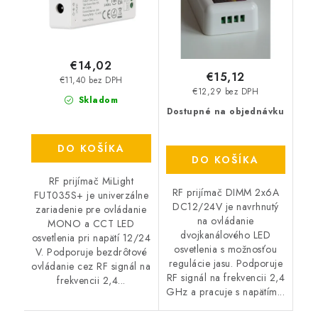
€14,02
€15,12
€11,40 bez DPH
€12,29 bez DPH
Skladom
Dostupné na objednávku
DO KOŠÍKA
DO KOŠÍKA
RF prijímač MiLight
RF prijímač DIMM 2x6A
FUT035S+ je univerzálne
DC12/24V je navrhnutý
zariadenie pre ovládanie
na ovládanie
MONO a CCT LED
dvojkanálového LED
osvetlenia pri napätí 12/24
osvetlenia s možnosťou
V. Podporuje bezdrôtové
regulácie jasu. Podporuje
ovládanie cez RF signál na
RF signál na frekvencii 2,4
frekvencii 2,4...
GHz a pracuje s napätím...