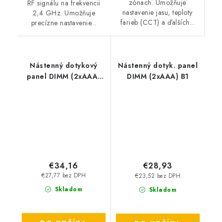
zónach. Umožňuje
RF signálu na frekvencii
nastavenie jasu, teploty
2,4 GHz. Umožňuje
farieb (CCT) a ďalších...
precízne nastavenie...
Nástenný dotykový
Nástenný dotyk. panel
panel DIMM (2xAAA)
DIMM (2xAAA) B1
MiLight-B1-B
€34,16
€28,93
€27,77 bez DPH
€23,52 bez DPH
Skladom
Skladom